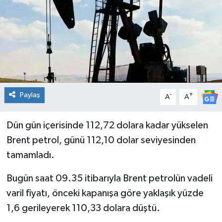
Genel
Güncel
Gündem
İlim & İrfan
Paylaş
-
+
A
A
Kültür & Sanat
Dün gün içerisinde 112,72 dolara kadar yükselen
Brent petrol, günü 112,10 dolar seviyesinden
KURDÎ
tamamladı.
Sağlık
Bugün saat 09.35 itibarıyla Brent petrolün vadeli
varil fiyatı, önceki kapanışa göre yaklaşık yüzde
Sağlık & Yaşam
1,6 gerileyerek 110,33 dolara düştü.
Siyaset