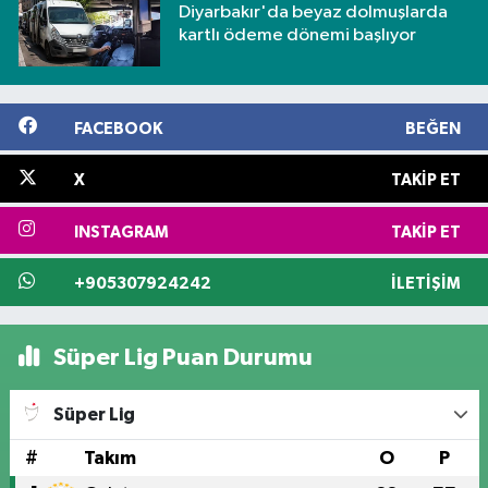
Diyarbakır'da beyaz dolmuşlarda
kartlı ödeme dönemi başlıyor
FACEBOOK
BEĞEN
X
TAKIP ET
INSTAGRAM
TAKIP ET
+905307924242
İLETIŞIM
Süper Lig Puan Durumu
Süper Lig
#
Takım
O
P