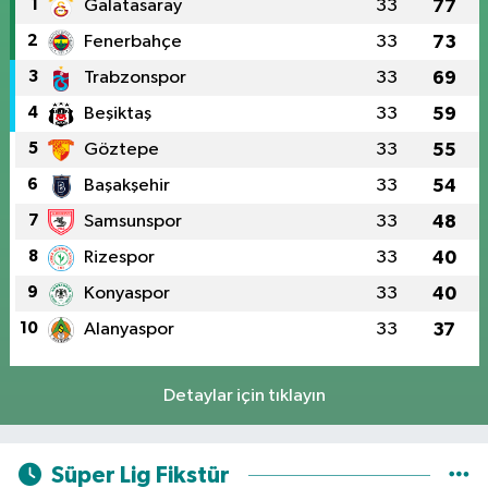
1
Galatasaray
33
77
2
Fenerbahçe
33
73
3
Trabzonspor
33
69
4
Beşiktaş
33
59
5
Göztepe
33
55
6
Başakşehir
33
54
7
Samsunspor
33
48
8
Rizespor
33
40
9
Konyaspor
33
40
10
Alanyaspor
33
37
Detaylar için tıklayın
Süper Lig Fikstür