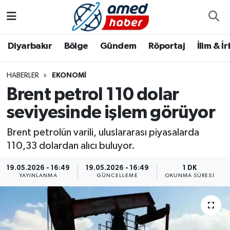
Diyarbakır
Diyarbakır
Diyarbakır Nöbetçi Eczaneler
Diyarbakır
Bölge
Gündem
Röportaj
İlim & İ
Bölge
Aile
Diyarbakır Hava Durumu
HABERLER
EKONOMI
Brent petrol 110 dolar
Röportaj
Asayiş
Diyarbakır Namaz Vakitleri
seviyesinde işlem görüyor
Foto Galeri
Bilim & Teknoloji
Diyarbakır Trafik Yoğunluk Haritası
Brent petrolün varili, uluslararası piyasalarda
Yazarlar
Bölge
Süper Lig Puan Durumu ve Fikstür
110,33 dolardan alıcı buluyor.
19.05.2026 - 16:49
19.05.2026 - 16:49
1 DK
Dünya
Tüm Manşetler
YAYINLANMA
GÜNCELLEME
OKUNMA SÜRESI
Eğitim
Son Dakika Haberleri
Ekonomi
Haber Arşivi