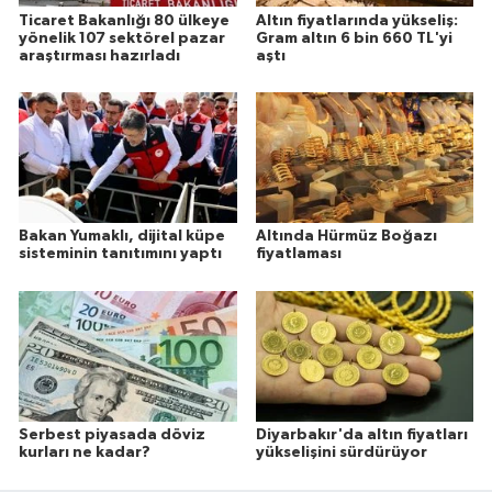
Ticaret Bakanlığı 80 ülkeye
Altın fiyatlarında yükseliş:
yönelik 107 sektörel pazar
Gram altın 6 bin 660 TL'yi
araştırması hazırladı
aştı
Bakan Yumaklı, dijital küpe
Altında Hürmüz Boğazı
sisteminin tanıtımını yaptı
fiyatlaması
Serbest piyasada döviz
Diyarbakır'da altın fiyatları
kurları ne kadar?
yükselişini sürdürüyor