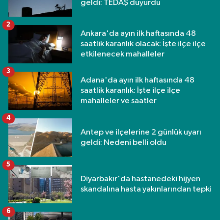
geldi: TEDAŞ duyurdu
2
Ankara'da ayın ilk haftasında 48
saatlik karanlık olacak: İşte ilçe ilçe
etkilenecek mahalleler
3
Adana'da ayın ilk haftasında 48
saatlik karanlık: İşte ilçe ilçe
mahalleler ve saatler
4
Antep ve ilçelerine 2 günlük uyarı
geldi: Nedeni belli oldu
5
Diyarbakır'da hastanedeki hijyen
skandalına hasta yakınlarından tepki
6