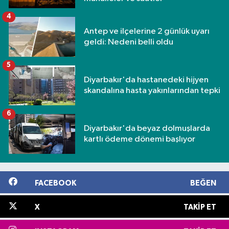
4
Antep ve ilçelerine 2 günlük uyarı
geldi: Nedeni belli oldu
5
Diyarbakır'da hastanedeki hijyen
skandalına hasta yakınlarından tepki
6
Diyarbakır'da beyaz dolmuşlarda
kartlı ödeme dönemi başlıyor
FACEBOOK
BEĞEN
X
TAKIP ET