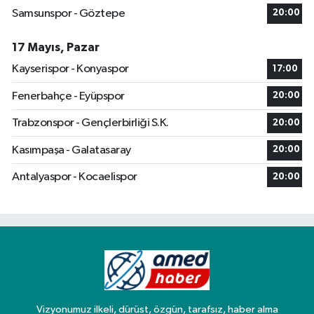
Samsunspor - Göztepe
20:00
17 Mayıs, Pazar
Kayserispor - Konyaspor
17:00
Fenerbahçe - Eyüpspor
20:00
Trabzonspor - Gençlerbirliği S.K.
20:00
Kasımpaşa - Galatasaray
20:00
Antalyaspor - Kocaelispor
20:00
Vizyonumuz ilkeli, dürüst, özgün, tarafsız, haber alma