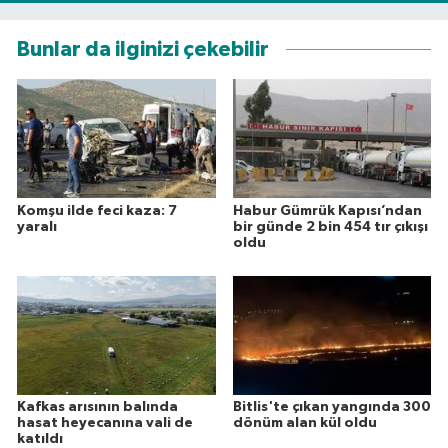
Bunlar da ilginizi çekebilir
Komşu ilde feci kaza: 7
Habur Gümrük Kapısı’ndan
yaralı
bir günde 2 bin 454 tır çıkışı
oldu
Kafkas arısının balında
Bitlis'te çıkan yangında 300
hasat heyecanına vali de
dönüm alan kül oldu
katıldı