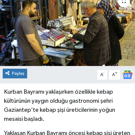
Genel
Güncel
Gündem
İlim & İrfan
Kültür & Sanat
Paylaş
-
+
A
A
KURDÎ
Kurban Bayramı yaklaşırken özellikle kebap
kültürünün yaygın olduğu gastronomi şehri
Sağlık
Gaziantep'te kebap şişi üreticilerinin yoğun
Sağlık & Yaşam
mesaisi başladı.
Yaklaşan Kurban Bayramı öncesi kebap şişi üreten
Siyaset