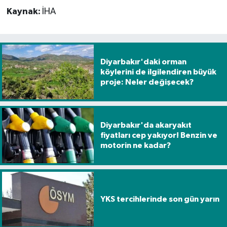
Kaynak:
İHA
Diyarbakır'daki orman
köylerini de ilgilendiren büyük
proje: Neler değişecek?
Diyarbakır'da akaryakıt
fiyatları cep yakıyor! Benzin ve
motorin ne kadar?
YKS tercihlerinde son gün yarın