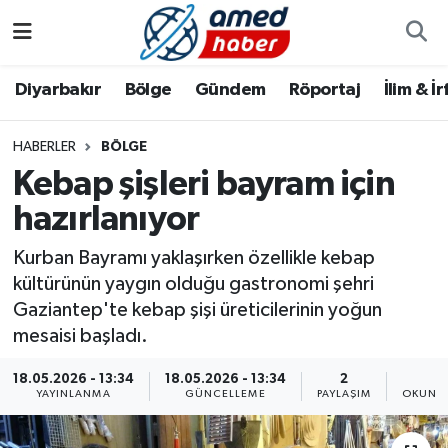
Diyarbakır
Diyarbakır
Diyarbakır Nöbetçi Eczaneler
Diyarbakır
Bölge
Gündem
Röportaj
İlim & İ
Bölge
Aile
Diyarbakır Hava Durumu
HABERLER
BÖLGE
Kebap şişleri bayram için
Röportaj
Asayiş
Diyarbakır Namaz Vakitleri
hazırlanıyor
Foto Galeri
Bilim & Teknoloji
Diyarbakır Trafik Yoğunluk Haritası
Kurban Bayramı yaklaşırken özellikle kebap
Yazarlar
Bölge
Süper Lig Puan Durumu ve Fikstür
kültürünün yaygın olduğu gastronomi şehri
Gaziantep'te kebap şişi üreticilerinin yoğun
Dünya
Tüm Manşetler
mesaisi başladı.
18.05.2026 - 13:34
18.05.2026 - 13:34
2
3
Eğitim
Son Dakika Haberleri
YAYINLANMA
GÜNCELLEME
PAYLAŞIM
OKUNMA
Ekonomi
Haber Arşivi