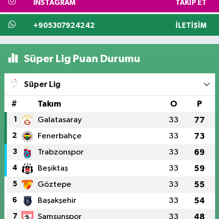
INSTAGRAM
TAKIP ET
+905307924242
İLETIŞIM
Süper Lig Puan Durumu
Süper Lig
#
Takım
O
P
1
Galatasaray
33
77
2
Fenerbahçe
33
73
3
Trabzonspor
33
69
4
Beşiktaş
33
59
5
Göztepe
33
55
6
Başakşehir
33
54
7
Samsunspor
33
48