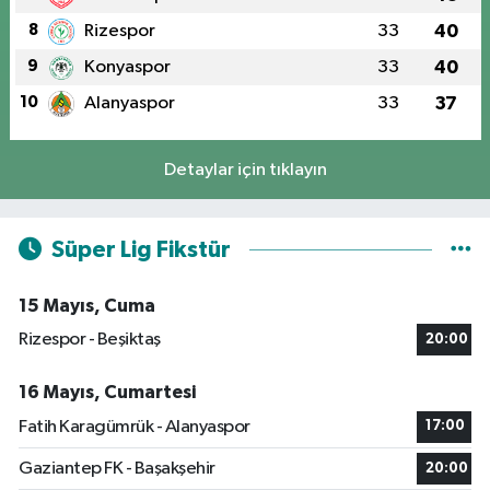
8
Rizespor
33
40
9
Konyaspor
33
40
10
Alanyaspor
33
37
Detaylar için tıklayın
Süper Lig Fikstür
15 Mayıs, Cuma
Rizespor - Beşiktaş
20:00
16 Mayıs, Cumartesi
Fatih Karagümrük - Alanyaspor
17:00
Gaziantep FK - Başakşehir
20:00