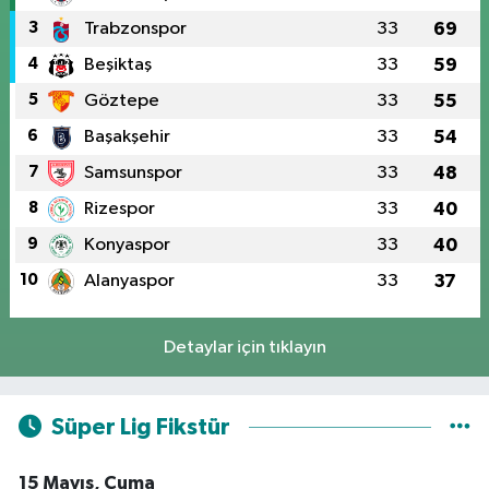
3
Trabzonspor
33
69
4
Beşiktaş
33
59
5
Göztepe
33
55
6
Başakşehir
33
54
7
Samsunspor
33
48
8
Rizespor
33
40
9
Konyaspor
33
40
10
Alanyaspor
33
37
Detaylar için tıklayın
Süper Lig Fikstür
15 Mayıs, Cuma