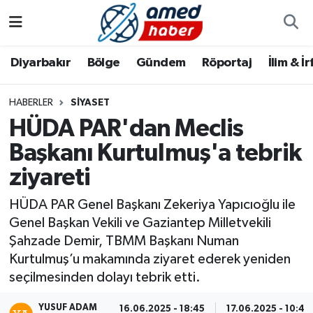
Diyarbakır
Diyarbakır
Diyarbakır Nöbetçi Eczaneler
Diyarbakır
Bölge
Gündem
Röportaj
İlim & İ
Bölge
Aile
Diyarbakır Hava Durumu
HABERLER
SIYASET
HÜDA PAR'dan Meclis
Röportaj
Asayiş
Diyarbakır Namaz Vakitleri
Başkanı Kurtulmuş'a tebrik
Foto Galeri
Bilim & Teknoloji
Diyarbakır Trafik Yoğunluk Haritası
ziyareti
Yazarlar
Bölge
Süper Lig Puan Durumu ve Fikstür
HÜDA PAR Genel Başkanı Zekeriya Yapıcıoğlu ile
Genel Başkan Vekili ve Gaziantep Milletvekili
Dünya
Tüm Manşetler
Şahzade Demir, TBMM Başkanı Numan
Kurtulmuş’u makamında ziyaret ederek yeniden
Eğitim
Son Dakika Haberleri
seçilmesinden dolayı tebrik etti.
Ekonomi
Haber Arşivi
YUSUF ADAM
16.06.2025 - 18:45
17.06.2025 - 10:43