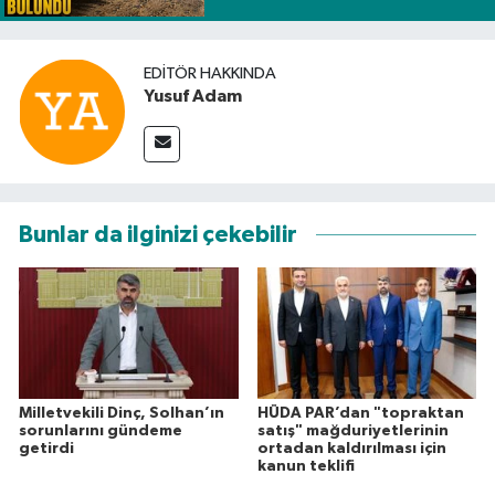
EDITÖR HAKKINDA
Yusuf Adam
Bunlar da ilginizi çekebilir
Milletvekili Dinç, Solhan’ın
HÜDA PAR’dan "topraktan
sorunlarını gündeme
satış" mağduriyetlerinin
getirdi
ortadan kaldırılması için
kanun teklifi