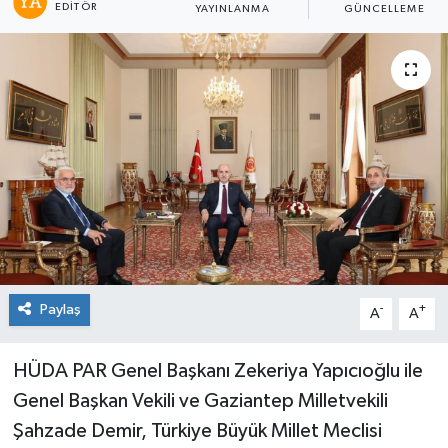
EDITÖR
YAYINLANMA
GÜNCELLEME
Genel
Güncel
Gündem
İlim & İrfan
Kültür & Sanat
KURDÎ
Paylaş
-
+
A
A
Sağlık
HÜDA PAR Genel Başkanı Zekeriya Yapıcıoğlu ile
Sağlık & Yaşam
Genel Başkan Vekili ve Gaziantep Milletvekili
Şahzade Demir, Türkiye Büyük Millet Meclisi
Siyaset