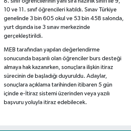
8. sınıf öğrencilerinin yanı sıra hazırlık sınıfı ile 9,
10 ve 11. sınıf öğrencileri katıldı. Sınav Türkiye
Spor
genelinde 3 bin 605 okul ve 53 bin 458 salonda,
yurt dışında ise 3 sınav merkezinde
Yaşam
gerçekleştirildi.
MEB tarafından yapılan değerlendirme
sonucunda başarılı olan öğrenciler burs desteği
almaya hak kazanırken, sonuçlara ilişkin itiraz
sürecinin de başladığı duyuruldu. Adaylar,
sonuçlara açıklama tarihinden itibaren 5 gün
içinde e-İtiraz sistemi üzerinden veya yazılı
başvuru yoluyla itiraz edebilecek.