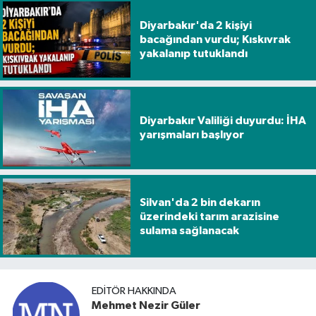
Diyarbakır'da 2 kişiyi
bacağından vurdu; Kıskıvrak
yakalanıp tutuklandı
Diyarbakır Valiliği duyurdu: İHA
yarışmaları başlıyor
Silvan'da 2 bin dekarın
üzerindeki tarım arazisine
sulama sağlanacak
EDITÖR HAKKINDA
Mehmet Nezir Güler