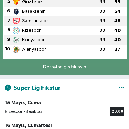
5
Göztepe
33
55
6
Başakşehir
33
54
7
Samsunspor
33
48
8
Rizespor
33
40
9
Konyaspor
33
40
10
Alanyaspor
33
37
Detaylar için tıklayın
Süper Lig Fikstür
15 Mayıs, Cuma
Rizespor - Beşiktaş
20:00
16 Mayıs, Cumartesi