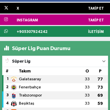
X
TAKIP ET
INSTAGRAM
TAKIP ET
+905307924242
İLETIŞIM
Süper Lig Puan Durumu
Süper Lig
#
Takım
O
P
1
Galatasaray
33
77
2
Fenerbahçe
33
73
3
Trabzonspor
33
69
4
Beşiktaş
33
59