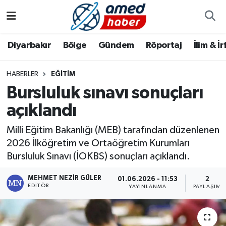
Diyarbakır
Diyarbakır
Diyarbakır Nöbetçi Eczaneler
Diyarbakır
Bölge
Gündem
Röportaj
İlim & İ
Bölge
Aile
Diyarbakır Hava Durumu
HABERLER
EĞITIM
Bursluluk sınavı sonuçları
Röportaj
Asayiş
Diyarbakır Namaz Vakitleri
açıklandı
Foto Galeri
Bilim & Teknoloji
Diyarbakır Trafik Yoğunluk Haritası
Milli Eğitim Bakanlığı (MEB) tarafından düzenlenen
Yazarlar
Bölge
Süper Lig Puan Durumu ve Fikstür
2026 İlköğretim ve Ortaöğretim Kurumları
Bursluluk Sınavı (İOKBS) sonuçları açıklandı.
Dünya
Tüm Manşetler
MEHMET NEZIR GÜLER
01.06.2026 - 11:53
2
EDITÖR
YAYINLANMA
PAYLAŞIM
Eğitim
Son Dakika Haberleri
Ekonomi
Haber Arşivi