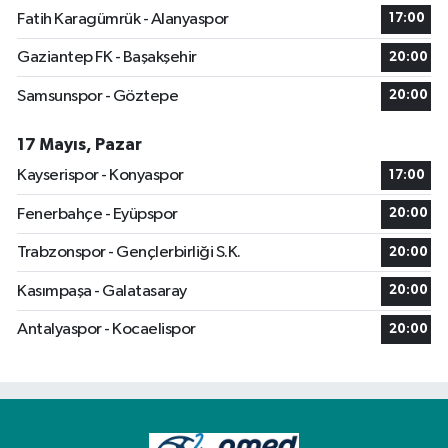
Fatih Karagümrük - Alanyaspor
17:00
Gaziantep FK - Başakşehir
20:00
Samsunspor - Göztepe
20:00
17 Mayıs, Pazar
Kayserispor - Konyaspor
17:00
Fenerbahçe - Eyüpspor
20:00
Trabzonspor - Gençlerbirliği S.K.
20:00
Kasımpaşa - Galatasaray
20:00
Antalyaspor - Kocaelispor
20:00