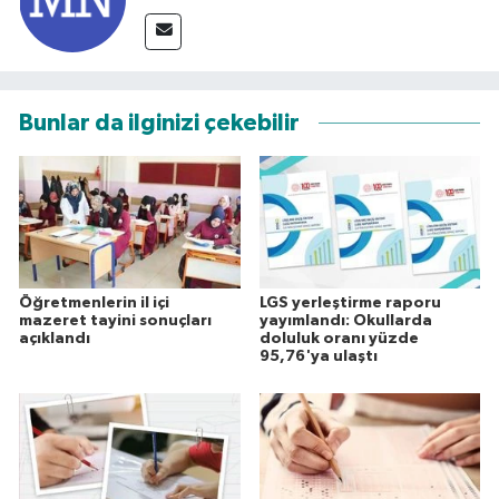
Bunlar da ilginizi çekebilir
Öğretmenlerin il içi
LGS yerleştirme raporu
mazeret tayini sonuçları
yayımlandı: Okullarda
açıklandı
doluluk oranı yüzde
95,76'ya ulaştı