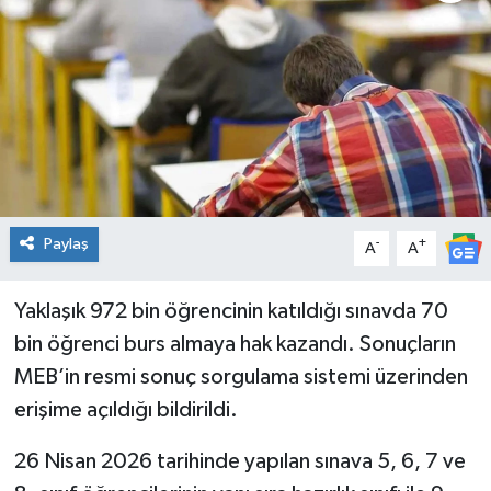
Genel
Güncel
Gündem
İlim & İrfan
Paylaş
-
+
A
A
Kültür & Sanat
Yaklaşık 972 bin öğrencinin katıldığı sınavda 70
KURDÎ
bin öğrenci burs almaya hak kazandı. Sonuçların
Sağlık
MEB’in resmi sonuç sorgulama sistemi üzerinden
erişime açıldığı bildirildi.
Sağlık & Yaşam
26 Nisan 2026 tarihinde yapılan sınava 5, 6, 7 ve
Siyaset