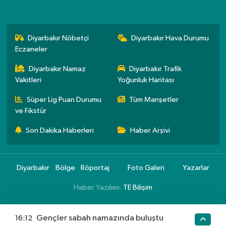
Diyarbakır Nöbetçi
Diyarbakır Hava Durumu
Eczaneler
Diyarbakır Namaz
Diyarbakır Trafik
Vakitleri
Yoğunluk Haritası
Süper Lig Puan Durumu
Tüm Manşetler
ve Fikstür
Son Dakika Haberleri
Haber Arşivi
Diyarbakır
Bölge
Röportaj
Foto Galeri
Yazarlar
Haber Yazılımı:
TE Bilişim
Gençler sabah namazında buluştu
16:12