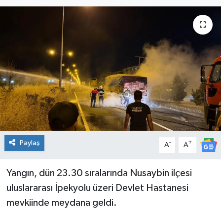
Genel
Güncel
Gündem
İlim & İrfan
Kültür & Sanat
Paylaş
KURDÎ
-
+
A
A
Sağlık
Yangın, dün 23.30 sıralarında Nusaybin ilçesi
uluslararası İpekyolu üzeri Devlet Hastanesi
Sağlık & Yaşam
mevkiinde meydana geldi.
Siyaset