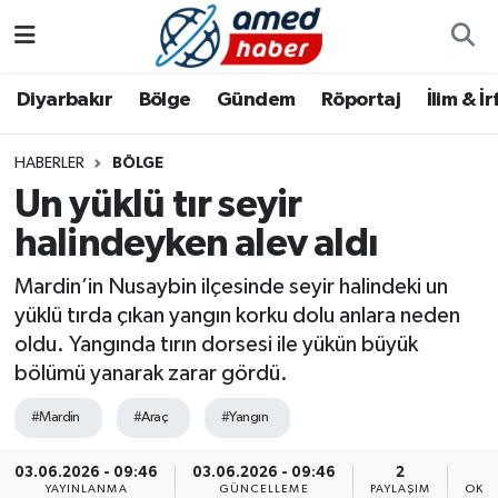
Diyarbakır
Diyarbakır
Diyarbakır Nöbetçi Eczaneler
Diyarbakır
Bölge
Gündem
Röportaj
İlim & İ
Bölge
Aile
Diyarbakır Hava Durumu
HABERLER
BÖLGE
Un yüklü tır seyir
Röportaj
Asayiş
Diyarbakır Namaz Vakitleri
halindeyken alev aldı
Foto Galeri
Bilim & Teknoloji
Diyarbakır Trafik Yoğunluk Haritası
Mardin’in Nusaybin ilçesinde seyir halindeki un
Yazarlar
Bölge
Süper Lig Puan Durumu ve Fikstür
yüklü tırda çıkan yangın korku dolu anlara neden
oldu. Yangında tırın dorsesi ile yükün büyük
Dünya
Tüm Manşetler
bölümü yanarak zarar gördü.
#Mardin
#Araç
#Yangın
Eğitim
Son Dakika Haberleri
03.06.2026 - 09:46
03.06.2026 - 09:46
2
Ekonomi
Haber Arşivi
YAYINLANMA
GÜNCELLEME
PAYLAŞIM
OKU