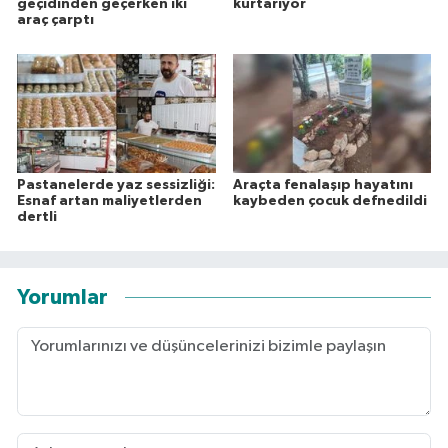
geçidinden geçerken iki
kurtarıyor
araç çarptı
Pastanelerde yaz sessizliği:
Araçta fenalaşıp hayatını
Esnaf artan maliyetlerden
kaybeden çocuk defnedildi
dertli
Yorumlar