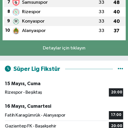
7
Samsunspor
33
48
8
Rizespor
33
40
9
Konyaspor
33
40
10
Alanyaspor
33
37
Detaylar için tıklayın
Süper Lig Fikstür
15 Mayıs, Cuma
Rizespor - Beşiktaş
20:00
16 Mayıs, Cumartesi
Fatih Karagümrük - Alanyaspor
17:00
Gaziantep FK - Başakşehir
20:00