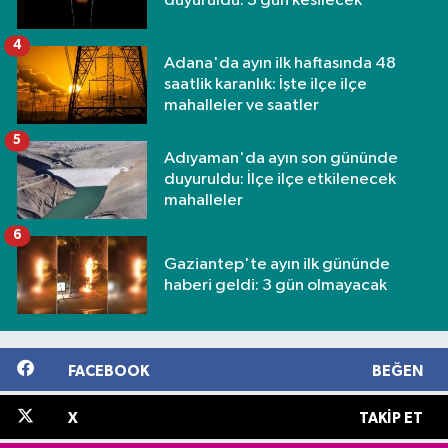
duyuruldu: 3 gün kesilecek
4
Adana'da ayın ilk haftasında 48
saatlik karanlık: İşte ilçe ilçe
mahalleler ve saatler
5
Adıyaman'da ayın son gününde
duyuruldu: İlçe ilçe etkilenecek
mahalleler
6
Gaziantep'te ayın ilk gününde
haberi geldi: 3 gün olmayacak
FACEBOOK
BEĞEN
X
TAKIP ET