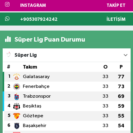
INSTAGRAM
TAKIP ET
+905307924242
İLETIŞIM
Süper Lig Puan Durumu
Süper Lig
#
Takım
O
P
1
Galatasaray
33
77
2
Fenerbahçe
33
73
3
Trabzonspor
33
69
4
Beşiktaş
33
59
5
Göztepe
33
55
6
Başakşehir
33
54