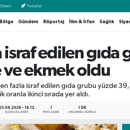
Galeri
Yazarlar
Bölge
Gündem
Röportaj
İlim & İrfan
Sağlık
Siya
a israf edilen gıda
 ve ekmek oldu
en fazla israf edilen gıda grubu yüzde 39,
 oranla ikinci sırada yer aldı.
03.06.2026 - 16:12
1
1 DK
GÜNCELLEME
PAYLAŞIM
OKUNMA SÜRESI