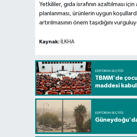
Yetkililer, gıda israfının azaltılması içi
planlanması, ürünlerin uygun koşullard
artırılmasının önem taşıdığını vurguluy
Kaynak:
İLKHA
EDITÖRÜN SEÇTIĞI
TBMM'de çocuk
maddesi kabul 
EDITÖRÜN SEÇTIĞI
Güneydoğu'da 