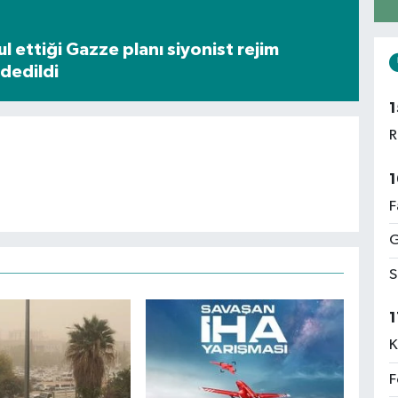
 ettiği Gazze planı siyonist rejim
dedildi
1
R
1
F
G
S
1
K
F