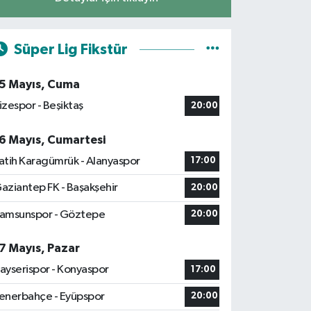
Süper Lig Fikstür
5 Mayıs, Cuma
izespor - Beşiktaş
20:00
6 Mayıs, Cumartesi
atih Karagümrük - Alanyaspor
17:00
aziantep FK - Başakşehir
20:00
amsunspor - Göztepe
20:00
7 Mayıs, Pazar
ayserispor - Konyaspor
17:00
enerbahçe - Eyüpspor
20:00