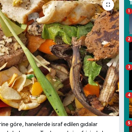
1
2
3
4
5
rine göre, hanelerde israf edilen gıdalar