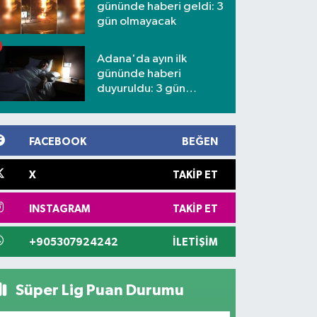
gününde haberi geldi: 3
gün olmayacak
Adana'da ayın ilk
gününde haberi
duyuruldu: 3 gün
kesilecek
FACEBOOK
BEĞEN
X
TAKIP ET
INSTAGRAM
TAKIP ET
+905307924242
İLETIŞIM
Süper Lig Puan Durumu