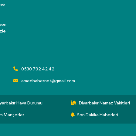
ine
eyen
zle
0530 792 42 42
amedhabernet@gmail.com
yarbakır Hava Durumu
Diyarbakır Namaz Vakitleri
m Manşetler
Son Dakika Haberleri