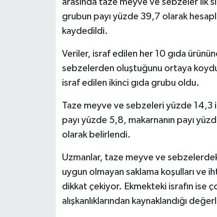
arasında taze meyve ve sebzeler ilk sı
grubun payı yüzde 39,7 olarak hesapl
Spor
kaydedildi.
Yaşam
Veriler, israf edilen her 10 gıda ürün
sebzelerden oluştuğunu ortaya koydu. 
israf edilen ikinci gıda grubu oldu.
Taze meyve ve sebzeleri yüzde 14,3 ile 
payı yüzde 5,8, makarnanın payı yüzde 
olarak belirlendi.
Uzmanlar, taze meyve ve sebzelerdeki 
uygun olmayan saklama koşulları ve iht
dikkat çekiyor. Ekmekteki israfın ise ç
alışkanlıklarından kaynaklandığı değerl