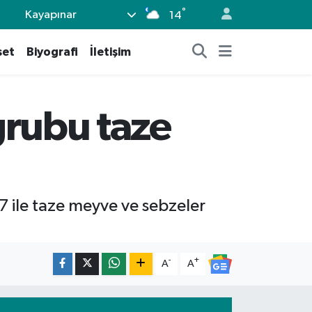
°
Kayapınar
14
set
Biyografi
İletişim
 grubu taze
7 ile taze meyve ve sebzeler
-
+
A
A