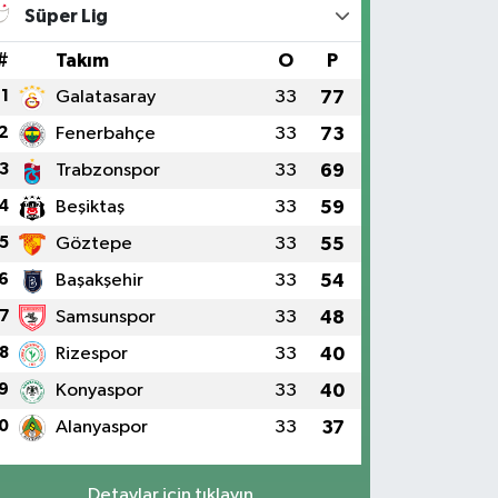
Süper Lig
#
Takım
O
P
1
Galatasaray
33
77
2
Fenerbahçe
33
73
3
Trabzonspor
33
69
4
Beşiktaş
33
59
5
Göztepe
33
55
6
Başakşehir
33
54
7
Samsunspor
33
48
8
Rizespor
33
40
9
Konyaspor
33
40
0
Alanyaspor
33
37
Detaylar için tıklayın