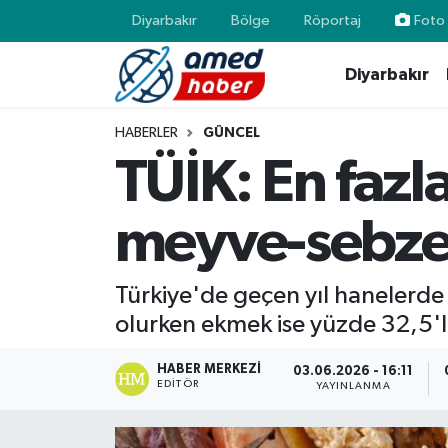
Diyarbakır
Bölge
Röportaj
Foto 
Diyarbakır
Diyarbakır
Diyarbakır
Diyarbakır Nöbetçi Eczaneler
Bölge
Aile
Diyarbakır Hava Durumu
HABERLER
GÜNCEL
TÜİK: En fazl
Röportaj
Asayiş
Diyarbakır Namaz Vakitleri
meyve-sebze
Foto Galeri
Bilim & Teknoloji
Diyarbakır Trafik Yoğunluk Haritası
Yazarlar
Bölge
Süper Lig Puan Durumu ve Fikstür
Türkiye'de geçen yıl hanelerde 
olurken ekmek ise yüzde 32,5'lik
Dünya
Tüm Manşetler
HABER MERKEZI
03.06.2026 - 16:11
Eğitim
Son Dakika Haberleri
EDITÖR
YAYINLANMA
Ekonomi
Haber Arşivi