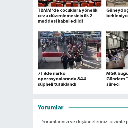
TBMM'de çocuklara yönelik
Güneydoğu
ceza düzenlemesinin ilk 2
bekleniyo
maddesi kabul edildi
71 ilde narko
MGK bugü
operasyonlarında 844
Gündem "
şüpheli tutuklandı
süreci
Yorumlar