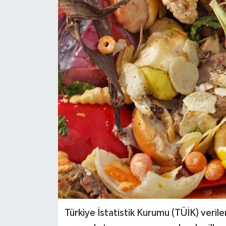
Genel
Güncel
Gündem
İlim & İrfan
Kültür & Sanat
KURDÎ
Sağlık
Sağlık & Yaşam
Türkiye İstatistik Kurumu (TÜİK) verile
Siyaset