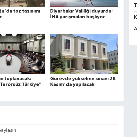
T
'da toz taşınımı
Diyarbakır Valiliği duyurdu:
r
İHA yarışmaları başlıyor
K
A
n toplanacak:
Görevde yükselme sınavı 28
Terörsüz Türkiye"
Kasım'da yapılacak