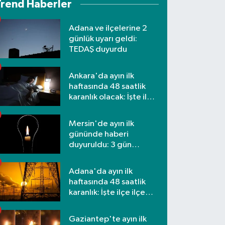
Trend Haberler
Adana ve ilçelerine 2
günlük uyarı geldi:
TEDAŞ duyurdu
Ankara'da ayın ilk
haftasında 48 saatlik
karanlık olacak: İşte ilçe
ilçe etkilenecek
mahalleler
Mersin'de ayın ilk
gününde haberi
duyuruldu: 3 gün
kesilecek
Adana'da ayın ilk
haftasında 48 saatlik
karanlık: İşte ilçe ilçe
mahalleler ve saatler
Gaziantep'te ayın ilk