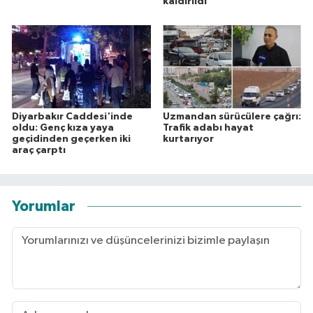
kaldırıldı
Diyarbakır Caddesi'inde
Uzmandan sürücülere çağrı:
oldu: Genç kıza yaya
Trafik adabı hayat
geçidinden geçerken iki
kurtarıyor
araç çarptı
Yorumlar