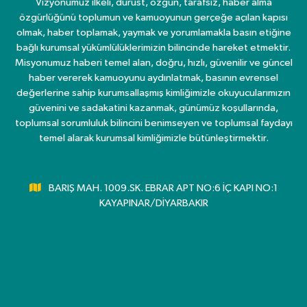
Vizyonumuz ilkeli, dürüst, özgün, tarafsız, haber alma
özgürlüğünü toplumun ve kamuoyunun gerçeğe açılan kapısı
olmak, haber toplamak, yaymak ve yorumlamakla basın etiğine
bağlı kurumsal yükümlülüklerimizin bilincinde hareket etmektir.
Misyonumuz haberi temel alan, doğru, hızlı, güvenilir ve güncel
haber vererek kamuoyunu aydınlatmak, basının evrensel
değerlerine sahip kurumsallaşmış kimliğimizle okuyucularımızın
güvenini ve sadakatini kazanmak, günümüz koşullarında,
toplumsal sorumluluk bilincini benimseyen ve toplumsal faydayı
temel alarak kurumsal kimliğimizle bütünleştirmektir.
BARIŞ MAH. 1009.SK. EBRAR APT NO:6 İÇ KAPI NO:1
KAYAPINAR/DİYARBAKIR