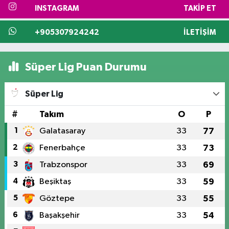
INSTAGRAM
TAKIP ET
+905307924242
İLETIŞIM
Süper Lig Puan Durumu
Süper Lig
#
Takım
O
P
1
Galatasaray
33
77
2
Fenerbahçe
33
73
3
Trabzonspor
33
69
4
Beşiktaş
33
59
5
Göztepe
33
55
6
Başakşehir
33
54