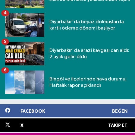
4
Diyarbakır'da beyaz dolmuşlarda
kartlı ödeme dönemi başlıyor
5
Diyarbakır'da arazi kavgası can aldı:
2 aylık gelin öldü
6
Bingöl ve ilçelerinde hava durumu;
Haftalık rapor açıklandı
FACEBOOK
BEĞEN
X
TAKIP ET