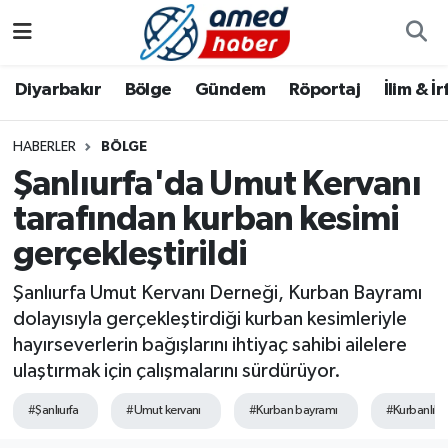
Diyarbakır
Diyarbakır
Diyarbakır Nöbetçi Eczaneler
Diyarbakır
Bölge
Gündem
Röportaj
İlim & İ
Bölge
Aile
Diyarbakır Hava Durumu
HABERLER
BÖLGE
Şanlıurfa'da Umut Kervanı
Röportaj
Asayiş
Diyarbakır Namaz Vakitleri
tarafından kurban kesimi
Foto Galeri
Bilim & Teknoloji
Diyarbakır Trafik Yoğunluk Haritası
gerçekleştirildi
Yazarlar
Bölge
Süper Lig Puan Durumu ve Fikstür
Şanlıurfa Umut Kervanı Derneği, Kurban Bayramı
dolayısıyla gerçekleştirdiği kurban kesimleriyle
Dünya
Tüm Manşetler
hayırseverlerin bağışlarını ihtiyaç sahibi ailelere
ulaştırmak için çalışmalarını sürdürüyor.
Eğitim
Son Dakika Haberleri
#Şanlıurfa
#Umut kervanı
#Kurban bayramı
#Kurbanlık
Ekonomi
Haber Arşivi