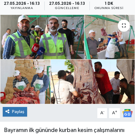
27.05.2026 - 16:13
27.05.2026 - 16:13
1 DK
YAYINLANMA
GÜNCELLEME
OKUNMA SÜRESI
Genel
Güncel
Gündem
İlim & İrfan
Kültür & Sanat
KURDÎ
Sağlık
Paylaş
-
+
A
A
Sağlık & Yaşam
Bayramın ilk gününde kurban kesim çalışmalarını
Siyaset