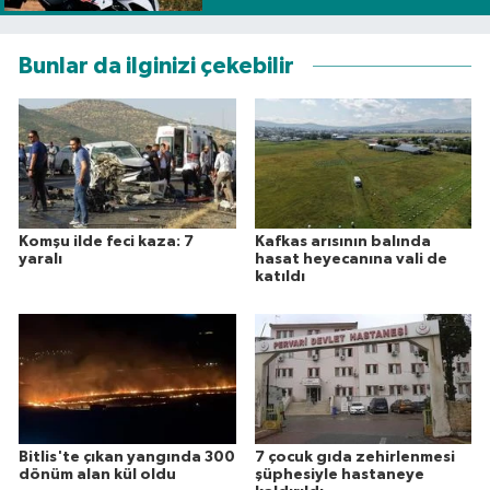
Bunlar da ilginizi çekebilir
Komşu ilde feci kaza: 7
Kafkas arısının balında
yaralı
hasat heyecanına vali de
katıldı
Bitlis'te çıkan yangında 300
7 çocuk gıda zehirlenmesi
dönüm alan kül oldu
şüphesiyle hastaneye