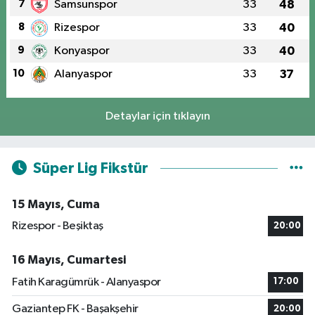
7
Samsunspor
33
48
8
Rizespor
33
40
9
Konyaspor
33
40
10
Alanyaspor
33
37
Detaylar için tıklayın
Süper Lig Fikstür
15 Mayıs, Cuma
Rizespor - Beşiktaş
20:00
16 Mayıs, Cumartesi
Fatih Karagümrük - Alanyaspor
17:00
Gaziantep FK - Başakşehir
20:00