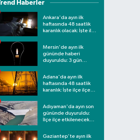
Trend Haberler
Ankara'da ayın ilk
haftasında 48 saatlik
karanlık olacak: İşte ilçe
ilçe etkilenecek
mahalleler
Mersin'de ayın ilk
gününde haberi
duyuruldu: 3 gün
kesilecek
Adana'da ayın ilk
haftasında 48 saatlik
karanlık: İşte ilçe ilçe
mahalleler ve saatler
Adıyaman'da ayın son
gününde duyuruldu:
İlçe ilçe etkilenecek
mahalleler
Gaziantep'te ayın ilk