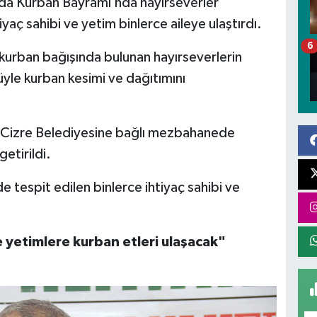
 da Kurban Bayramı’nda hayırseverler
iyaç sahibi ve yetim binlerce aileye ulaştırdı.
6
kurban bağışında bulunan hayırseverlerin
üyle kurban kesimi ve dağıtımını
r, Cizre Belediyesine bağlı mezbahanede
etirildi.
e tespit edilen binlerce ihtiyaç sahibi ve
e yetimlere kurban etleri ulaşacak"