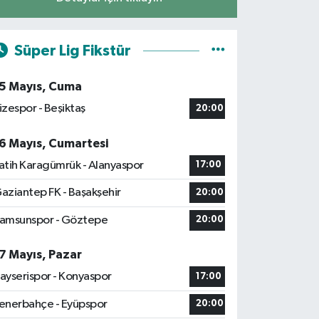
Süper Lig Fikstür
5 Mayıs, Cuma
izespor - Beşiktaş
20:00
6 Mayıs, Cumartesi
atih Karagümrük - Alanyaspor
17:00
aziantep FK - Başakşehir
20:00
amsunspor - Göztepe
20:00
7 Mayıs, Pazar
ayserispor - Konyaspor
17:00
enerbahçe - Eyüpspor
20:00