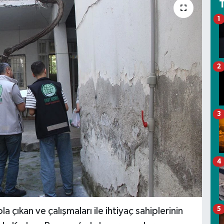
1
2
3
4
5
 çıkan ve çalışmaları ile ihtiyaç sahiplerinin