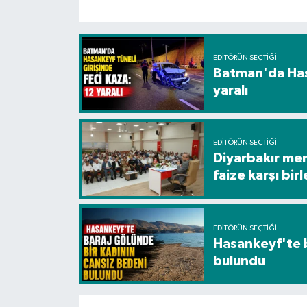
EDITÖRÜN SEÇTIĞI
Batman'da Hasa
yaralı
EDITÖRÜN SEÇTIĞI
Diyarbakır me
faize karşı birl
EDITÖRÜN SEÇTIĞI
Hasankeyf'te b
bulundu