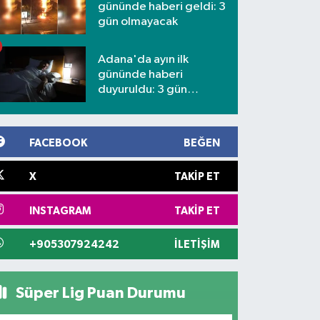
gününde haberi geldi: 3
gün olmayacak
Adana'da ayın ilk
gününde haberi
duyuruldu: 3 gün
kesilecek
FACEBOOK
BEĞEN
X
TAKIP ET
INSTAGRAM
TAKIP ET
+905307924242
İLETIŞIM
Süper Lig Puan Durumu