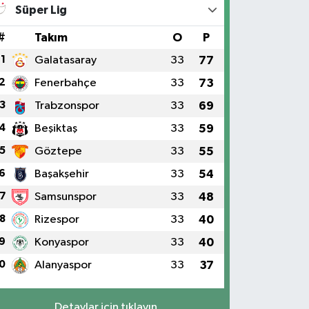
Süper Lig
#
Takım
O
P
1
Galatasaray
33
77
2
Fenerbahçe
33
73
3
Trabzonspor
33
69
4
Beşiktaş
33
59
5
Göztepe
33
55
6
Başakşehir
33
54
7
Samsunspor
33
48
8
Rizespor
33
40
9
Konyaspor
33
40
0
Alanyaspor
33
37
Detaylar için tıklayın