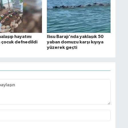
alaşıp hayatını
Ilısu Barajı'nda yaklaşık 50
çocuk defnedildi
yaban domuzu karşı kıyıya
yüzerek geçti