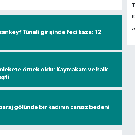
T
K
A
nkeyf Tüneli girişinde feci kaza: 12
mlekete örnek oldu: Kaymakam ve halk
eşti
araj gölünde bir kadının cansız bedeni