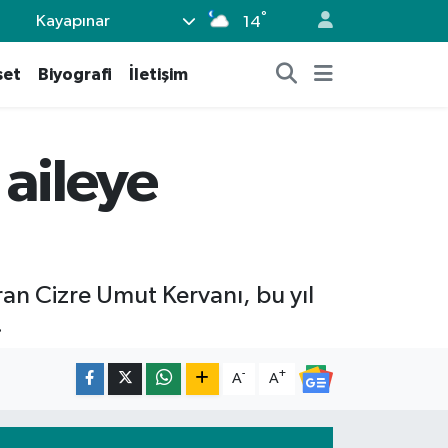
°
Kayapınar
14
set
Biyografi
İletişim
 aileye
ıran Cizre Umut Kervanı, bu yıl
.
-
+
A
A