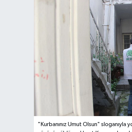
Genel
Güncel
Gündem
İlim & İrfan
Kültür & Sanat
KURDÎ
Sağlık
Sağlık & Yaşam
"Kurbanınız Umut Olsun" sloganıyla yola
Siyaset