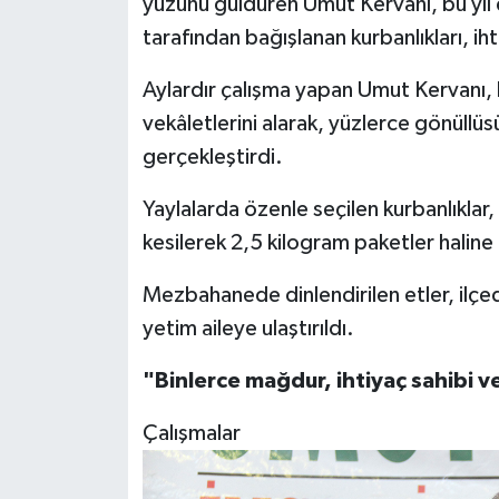
yüzünü güldüren Umut Kervanı, bu yıl
tarafından bağışlanan kurbanlıkları, iht
Spor
Aylardır çalışma yapan Umut Kervanı, 
Yaşam
vekâletlerini alarak, yüzlerce gönüllüs
gerçekleştirdi.
Yaylalarda özenle seçilen kurbanlıkla
kesilerek 2,5 kilogram paketler haline g
Mezbahanede dinlendirilen etler, ilçed
yetim aileye ulaştırıldı.
"Binlerce mağdur, ihtiyaç sahibi v
Çalışmalar