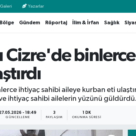
Galeri
Yazarlar
Bölge
Gündem
Röportaj
İlim & İrfan
Sağlık
Siya
Cizre'de binlerce
ştırdı
erce ihtiyaç sahibi aileye kurban eti ulaşt
ve ihtiyaç sahibi ailelerin yüzünü güldürdü
27.05.2026 - 18:49
3
1 DK
GÜNCELLEME
PAYLAŞIM
OKUNMA SÜRESI