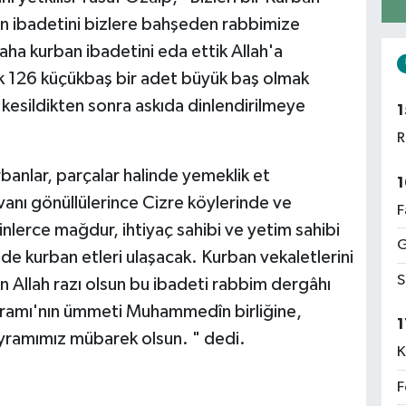
an ibadetini bizlere bahşeden rabbimize
a kurban ibadetini eda ettik Allah'a
k 126 küçükbaş bir adet büyük baş olmak
kesildikten sonra askıda dinlendirilmeye
1
R
banlar, parçalar halinde yemeklik et
1
anı gönüllülerince Cizre köylerinde ve
F
nlerce mağdur, ihtiyaç sahibi ve yetim sahibi
G
nde kurban etleri ulaşacak. Kurban vekaletlerini
S
 Allah razı olsun bu ibadeti rabbim dergâhı
yramı'nın ümmeti Muhammedîn birliğine,
1
Bayramımız mübarek olsun. " dedi.
K
F