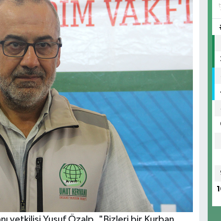
1
 yetkilisi Yusuf Özalp, "Bizleri bir Kurban