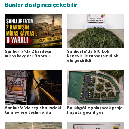
Bunlar da ilginizi çekebilir
Şanlıurfa'da 2 kardeşin
Şanlıurfa'da 610 kök
miras kavgası: 9 yaralı
kenevir ile ruhsatsız silah
ele geçirildi
Şanlıurfa'da seyir halindeki
Balıklıgöl'e yakışacak proje
tır alevlere teslim oldu
hayata geçiriliyor