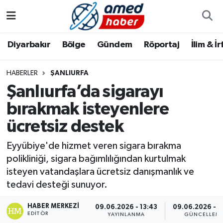
Diyarbakır
Diyarbakır
Diyarbakır Nöbetçi Eczaneler
Diyarbakır
Bölge
Gündem
Röportaj
İlim & İ
Bölge
Aile
Diyarbakır Hava Durumu
HABERLER
ŞANLIURFA
Şanlıurfa’da sigarayı
Röportaj
Asayiş
Diyarbakır Namaz Vakitleri
bırakmak isteyenlere
Foto Galeri
Bilim & Teknoloji
Diyarbakır Trafik Yoğunluk Haritası
ücretsiz destek
Yazarlar
Bölge
Süper Lig Puan Durumu ve Fikstür
Eyyübiye'de hizmet veren sigara bırakma
polikliniği, sigara bağımlılığından kurtulmak
Dünya
Tüm Manşetler
isteyen vatandaşlara ücretsiz danışmanlık ve
tedavi desteği sunuyor.
Eğitim
Son Dakika Haberleri
HABER MERKEZI
09.06.2026 - 13:43
09.06.2026 - 1
EDITÖR
Ekonomi
Haber Arşivi
YAYINLANMA
GÜNCELLEM