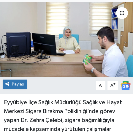
Genel
Güncel
Gündem
İlim & İrfan
Kültür & Sanat
Paylaş
-
+
A
A
KURDÎ
Sağlık
Eyyübiye İlçe Sağlık Müdürlüğü Sağlık ve Hayat
Merkezi Sigara Bırakma Polikliniği’nde görev
Sağlık & Yaşam
yapan Dr. Zehra Çelebi, sigara bağımlılığıyla
mücadele kapsamında yürütülen çalışmalar
Siyaset