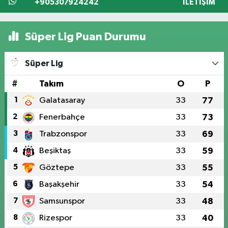
+905307924242
İLETIŞIM
Süper Lig Puan Durumu
Süper Lig
#
Takım
O
P
1
Galatasaray
33
77
2
Fenerbahçe
33
73
3
Trabzonspor
33
69
4
Beşiktaş
33
59
5
Göztepe
33
55
6
Başakşehir
33
54
7
Samsunspor
33
48
8
Rizespor
33
40