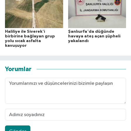
Haliliye ile Siverek'i
Şanlıurfa'da düğünde
birbirine bağlayan grup
havaya ateş açan şüpheli
yolu sıcak asfalta
yakalandı
kavuşuyor
Yorumlar