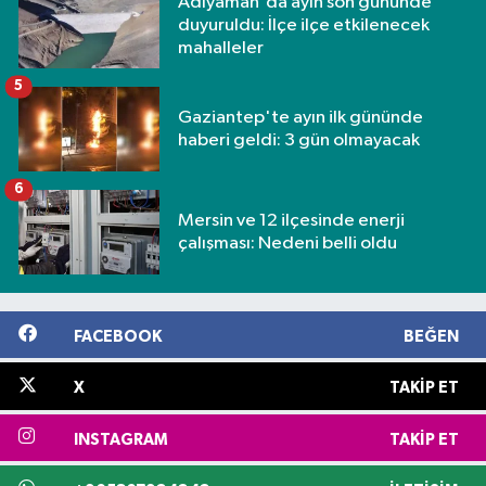
Adıyaman'da ayın son gününde
duyuruldu: İlçe ilçe etkilenecek
mahalleler
5
Gaziantep'te ayın ilk gününde
haberi geldi: 3 gün olmayacak
6
Mersin ve 12 ilçesinde enerji
çalışması: Nedeni belli oldu
FACEBOOK
BEĞEN
X
TAKIP ET
INSTAGRAM
TAKIP ET