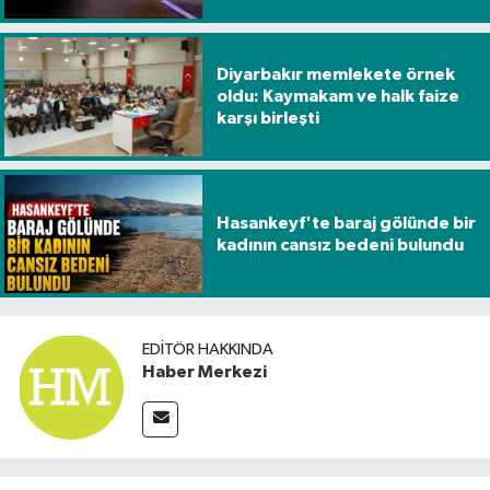
Diyarbakır memlekete örnek
oldu: Kaymakam ve halk faize
karşı birleşti
Hasankeyf'te baraj gölünde bir
kadının cansız bedeni bulundu
EDITÖR HAKKINDA
Haber Merkezi