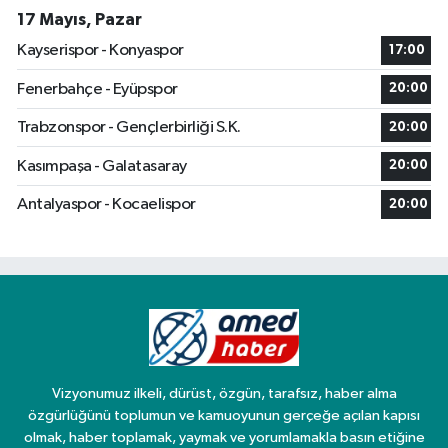
17 Mayıs, Pazar
Kayserispor - Konyaspor
17:00
Fenerbahçe - Eyüpspor
20:00
Trabzonspor - Gençlerbirliği S.K.
20:00
Kasımpaşa - Galatasaray
20:00
Antalyaspor - Kocaelispor
20:00
Vizyonumuz ilkeli, dürüst, özgün, tarafsız, haber alma
özgürlüğünü toplumun ve kamuoyunun gerçeğe açılan kapısı
olmak, haber toplamak, yaymak ve yorumlamakla basın etiğine