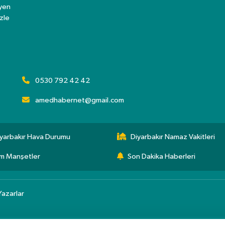
eyen
zle
0530 792 42 42
amedhabernet@gmail.com
yarbakır Hava Durumu
Diyarbakır Namaz Vakitleri
m Manşetler
Son Dakika Haberleri
Yazarlar