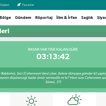
Galeri
Yazarlar
Bölge
Gündem
Röportaj
İlim & İrfan
Sağlık
Siya
eri
İMSAK VAKTİNE KALAN SÜRE
03:13:42
Ey Rabbimiz, bizi (Cehennem’den) çıkar, (tekrar dünyaya gönder ki) yapt
 kimsenin düşüneceği kadar ömür vermedik mi ki? Hem size Cehennem azâ
Sûresi, 37)