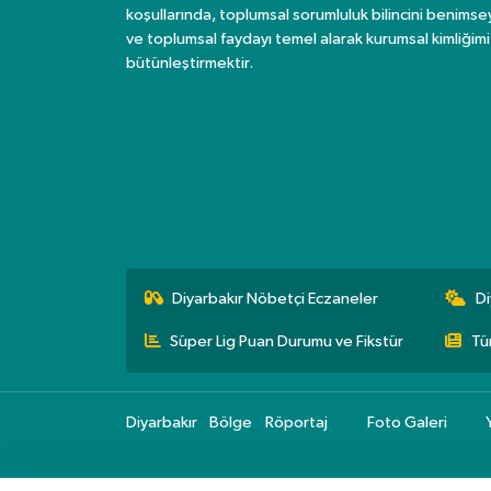
koşullarında, toplumsal sorumluluk bilincini benims
ve toplumsal faydayı temel alarak kurumsal kimliğimi
bütünleştirmektir.
Diyarbakır Nöbetçi Eczaneler
Di
Süper Lig Puan Durumu ve Fikstür
Tü
Diyarbakır
Bölge
Röportaj
Foto Galeri