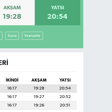
AKŞAM
YATSI
19:28
20:54
Suruç
Viranşehir
ERI
İKINDI
AKŞAM
YATSI
16:17
19:28
20:54
16:17
19:27
20:52
16:17
19:26
20:51