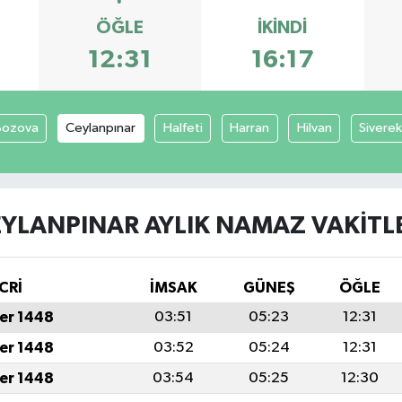
ÖĞLE
İKINDI
12:31
16:17
Bozova
Ceylanpınar
Halfeti
Harran
Hilvan
Siverek
YLANPINAR AYLIK NAMAZ VAKITL
CRİ
İMSAK
GÜNEŞ
ÖĞLE
er 1448
03:51
05:23
12:31
er 1448
03:52
05:24
12:31
er 1448
03:54
05:25
12:30