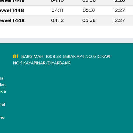
evvel 1448
04:10
05:36
12:28
evvel 1448
04:11
05:37
12:27
evvel 1448
04:12
05:38
12:27
BARIŞ MAH. 1009.SK. EBRAR APT NO:6 İÇ KAPI
NO:1 KAYAPINAR/DİYARBAKIR
ma
lan
kla
mel
ine