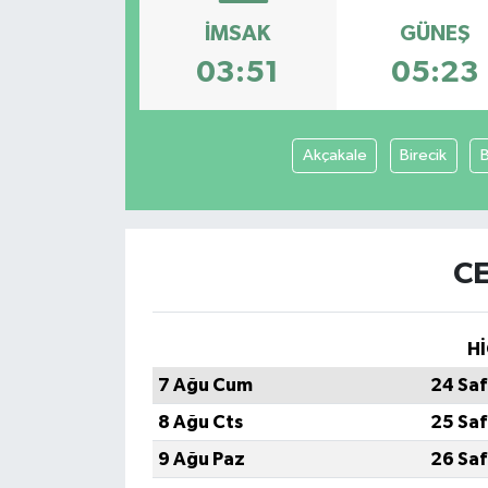
İMSAK
GÜNEŞ
Genel
03:51
05:23
Güncel
Gündem
Akçakale
Birecik
İlim & İrfan
Kültür & Sanat
CE
KURDÎ
Hİ
Sağlık
7 Ağu Cum
24 Saf
8 Ağu Cts
25 Saf
Sağlık & Yaşam
9 Ağu Paz
26 Saf
Siyaset