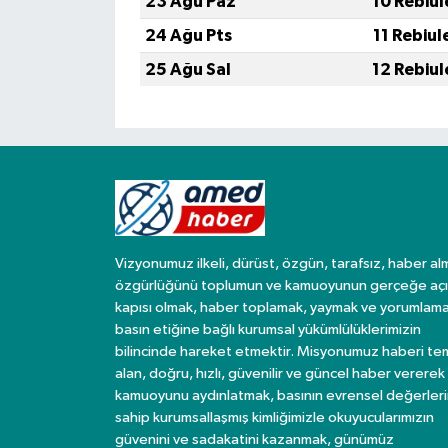
23 Ağu Paz
10 Rebiul
24 Ağu Pts
11 Rebiul
25 Ağu Sal
12 Rebiul
Vizyonumuz ilkeli, dürüst, özgün, tarafsız, haber al
özgürlüğünü toplumun ve kamuoyunun gerçeğe açı
kapısı olmak, haber toplamak, yaymak ve yorumlama
basın etiğine bağlı kurumsal yükümlülüklerimizin
bilincinde hareket etmektir. Misyonumuz haberi te
alan, doğru, hızlı, güvenilir ve güncel haber vererek
kamuoyunu aydınlatmak, basının evrensel değerler
sahip kurumsallaşmış kimliğimizle okuyucularımızın
güvenini ve sadakatini kazanmak, günümüz