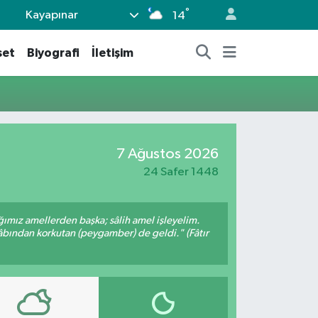
°
Kayapınar
14
set
Biyografi
İletişim
7 Ağustos 2026
24 Safer 1448
ığımız amellerden başka; sâlih amel işleyelim.
bından korkutan (peygamber) de geldi." (Fâtır