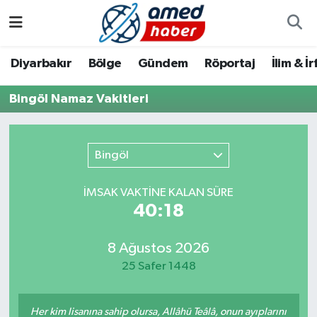
Diyarbakır
Diyarbakır
Diyarbakır Nöbetçi Eczaneler
Diyarbakır
Bölge
Gündem
Röportaj
İlim & İ
Bölge
Aile
Diyarbakır Hava Durumu
Bingöl Namaz Vakitleri
Röportaj
Asayiş
Diyarbakır Namaz Vakitleri
Bingöl
Foto Galeri
Bilim & Teknoloji
Diyarbakır Trafik Yoğunluk Haritası
İMSAK VAKTİNE KALAN SÜRE
Yazarlar
Bölge
Süper Lig Puan Durumu ve Fikstür
40:18
Dünya
Tüm Manşetler
8 Ağustos 2026
25 Safer 1448
Eğitim
Son Dakika Haberleri
Ekonomi
Haber Arşivi
Her kim lisanına sahip olursa, Allâhü Teâlâ, onun ayıplarını