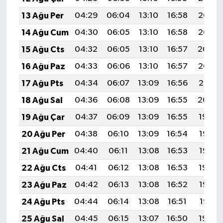
13 Ağu Per
04:29
06:04
13:10
16:58
20:07
14 Ağu Cum
04:30
06:05
13:10
16:58
20:05
15 Ağu Cts
04:32
06:05
13:10
16:57
20:04
16 Ağu Paz
04:33
06:06
13:10
16:57
20:03
17 Ağu Pts
04:34
06:07
13:09
16:56
20:01
18 Ağu Sal
04:36
06:08
13:09
16:55
20:00
19 Ağu Çar
04:37
06:09
13:09
16:55
19:59
20 Ağu Per
04:38
06:10
13:09
16:54
19:57
21 Ağu Cum
04:40
06:11
13:08
16:53
19:56
22 Ağu Cts
04:41
06:12
13:08
16:53
19:54
23 Ağu Paz
04:42
06:13
13:08
16:52
19:53
24 Ağu Pts
04:44
06:14
13:08
16:51
19:51
25 Ağu Sal
04:45
06:15
13:07
16:50
19:50