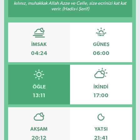
kılınız, muhakkak Allah Azze ve Celle, size ecrinizi kat kat
verir. (Hadis-i Şerif)
Genel
Güncel
Gündem
İMSAK
GÜNEŞ
04:24
06:00
İlim & İrfan
Kültür & Sanat
ÖĞLE
İKINDI
KURDÎ
13:11
17:00
Sağlık
Sağlık & Yaşam
AKŞAM
YATSI
20:12
21:41
Siyaset