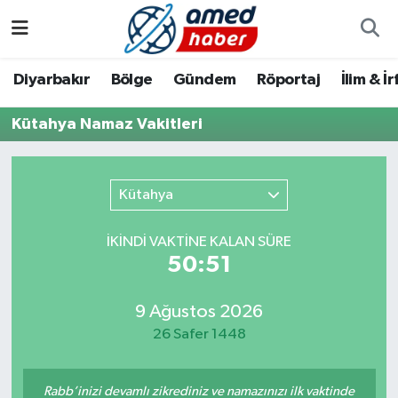
Diyarbakır
Diyarbakır
Diyarbakır Nöbetçi Eczaneler
Diyarbakır
Bölge
Gündem
Röportaj
İlim & İ
Bölge
Aile
Diyarbakır Hava Durumu
Kütahya Namaz Vakitleri
Röportaj
Asayiş
Diyarbakır Namaz Vakitleri
Kütahya
Foto Galeri
Bilim & Teknoloji
Diyarbakır Trafik Yoğunluk Haritası
İKINDI VAKTİNE KALAN SÜRE
Yazarlar
Bölge
Süper Lig Puan Durumu ve Fikstür
50:51
Dünya
Tüm Manşetler
9 Ağustos 2026
26 Safer 1448
Eğitim
Son Dakika Haberleri
Ekonomi
Haber Arşivi
Rabb’inizi devamlı zikrediniz ve namazınızı ilk vaktinde