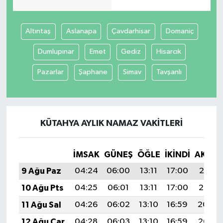
Spor
Altıntaş
Aslanapa
Çavdarhisar
Domaniç
Yaşam
Dumlupınar
Emet
Gediz
Hisarcık
Pazarlar
Şaphane
Simav
Tavşanlı
KÜTAHYA AYLIK NAMAZ VAKITLERI
İMSAK
GÜNEŞ
ÖĞLE
İKINDI
AKŞA
9 Ağu Paz
04:24
06:00
13:11
17:00
20:12
10 Ağu Pts
04:25
06:01
13:11
17:00
20:10
11 Ağu Sal
04:26
06:02
13:10
16:59
20:09
12 Ağu Çar
04:28
06:03
13:10
16:59
20:08