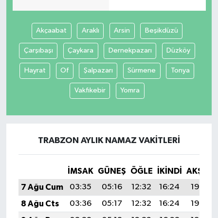
Spor
Akçaabat
Araklı
Arsin
Beşikdüzü
Yaşam
Çarşıbaşı
Çaykara
Dernekpazarı
Düzköy
Hayrat
Of
Şalpazarı
Sürmene
Tonya
Vakfıkebir
Yomra
TRABZON AYLIK NAMAZ VAKITLERI
İMSAK
GÜNEŞ
ÖĞLE
İKINDI
AKŞAM
7 Ağu Cum
03:35
05:16
12:32
16:24
19:38
8 Ağu Cts
03:36
05:17
12:32
16:24
19:37