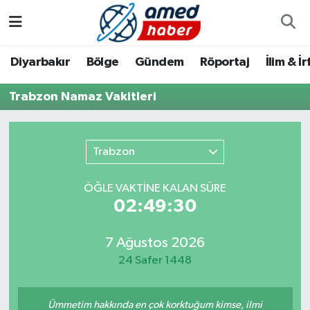
Diyarbakır
Diyarbakır
Diyarbakır Nöbetçi Eczaneler
Diyarbakır
Bölge
Gündem
Röportaj
İlim & İ
Bölge
Aile
Diyarbakır Hava Durumu
Trabzon Namaz Vakitleri
Röportaj
Asayiş
Diyarbakır Namaz Vakitleri
Trabzon
Foto Galeri
Bilim & Teknoloji
Diyarbakır Trafik Yoğunluk Haritası
ÖĞLE VAKTİNE KALAN SÜRE
Yazarlar
Bölge
Süper Lig Puan Durumu ve Fikstür
02:49:30
Dünya
Tüm Manşetler
7 Ağustos 2026
24 Safer 1448
Eğitim
Son Dakika Haberleri
Ekonomi
Haber Arşivi
Ümmetim hakkında en çok korktuğum kimse, ilmi