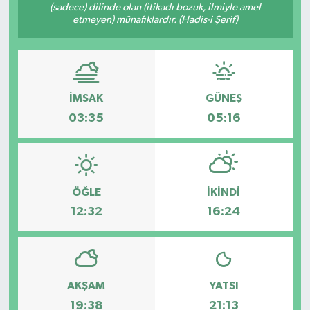
(sadece) dilinde olan (itikadı bozuk, ilmiyle amel
etmeyen) münafıklardır. (Hadis-i Şerif)
Genel
Güncel
Gündem
İMSAK
GÜNEŞ
03:35
05:16
İlim & İrfan
Kültür & Sanat
ÖĞLE
İKINDI
KURDÎ
12:32
16:24
Sağlık
Sağlık & Yaşam
AKŞAM
YATSI
19:38
21:13
Siyaset