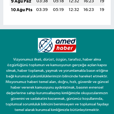
9 Ağu Paz
03:38
05:18
12:32
16:23
19:36
10 Ağu Pts
03:39
05:19
12:32
16:23
19:35
Vizyonumuz ilkeli, dürüst, özgün, tarafsız, haber alma
özgürlüğünü toplumun ve kamuoyunun gerçeğe açılan kapısı
olmak, haber toplamak, yaymak ve yorumlamakla basın etiğine
bağlı kurumsal yükümlülüklerimizin bilincinde hareket etmektir.
Misyonumuz haberi temel alan, doğru, hızlı, güvenilir ve güncel
haber vererek kamuoyunu aydınlatmak, basının evrensel
değerlerine sahip kurumsallaşmış kimliğimizle okuyucularımızın
güvenini ve sadakatini kazanmak, günümüz koşullarında,
toplumsal sorumluluk bilincini benimseyen ve toplumsal faydayı
temel alarak kurumsal kimliğimizle bütünleştirmektir.