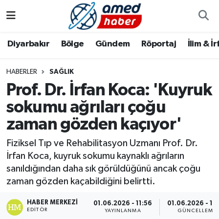
Diyarbakır
Diyarbakır
Diyarbakır Nöbetçi Eczaneler
Diyarbakır
Bölge
Gündem
Röportaj
İlim & İ
Bölge
Aile
Diyarbakır Hava Durumu
HABERLER
SAĞLIK
Prof. Dr. İrfan Koca: 'Kuyruk
Röportaj
Asayiş
Diyarbakır Namaz Vakitleri
sokumu ağrıları çoğu
Foto Galeri
Bilim & Teknoloji
Diyarbakır Trafik Yoğunluk Haritası
zaman gözden kaçıyor'
Yazarlar
Bölge
Süper Lig Puan Durumu ve Fikstür
Fiziksel Tıp ve Rehabilitasyon Uzmanı Prof. Dr.
İrfan Koca, kuyruk sokumu kaynaklı ağrıların
Dünya
Tüm Manşetler
sanıldığından daha sık görüldüğünü ancak çoğu
zaman gözden kaçabildiğini belirtti.
Eğitim
Son Dakika Haberleri
HABER MERKEZI
01.06.2026 - 11:56
01.06.2026 - 12
EDITÖR
Ekonomi
Haber Arşivi
YAYINLANMA
GÜNCELLEME