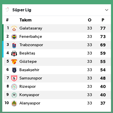
Süper Lig
#
Takım
O
P
1
Galatasaray
33
77
2
Fenerbahçe
33
73
3
Trabzonspor
33
69
4
Beşiktaş
33
59
5
Göztepe
33
55
6
Başakşehir
33
54
7
Samsunspor
33
48
8
Rizespor
33
40
9
Konyaspor
33
40
10
Alanyaspor
33
37