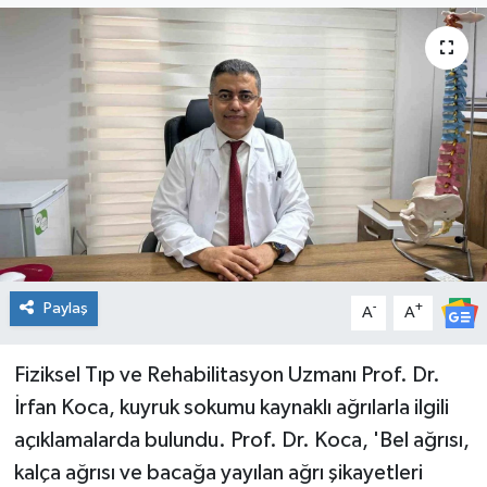
Genel
Güncel
Gündem
İlim & İrfan
Kültür & Sanat
Paylaş
-
+
A
A
KURDÎ
Sağlık
Fiziksel Tıp ve Rehabilitasyon Uzmanı Prof. Dr.
İrfan Koca, kuyruk sokumu kaynaklı ağrılarla ilgili
Sağlık & Yaşam
açıklamalarda bulundu. Prof. Dr. Koca, 'Bel ağrısı,
kalça ağrısı ve bacağa yayılan ağrı şikayetleri
Siyaset