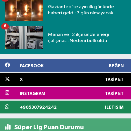
Gaziantep'te ayın ilk gününde
haberi geldi: 3 gün olmayacak
6
Mersin ve 12 ilçesinde enerji
çalışması: Nedeni belli oldu
FACEBOOK
BEĞEN
X
TAKIP ET
INSTAGRAM
TAKIP ET
+905307924242
İLETIŞIM
Süper Lig Puan Durumu