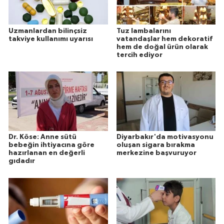
Uzmanlardan bilinçsiz
Tuz lambalarını
takviye kullanımı uyarısı
vatandaşlar hem dekoratif
hem de doğal ürün olarak
tercih ediyor
Dr. Köse: Anne sütü
Diyarbakır'da motivasyonu
bebeğin ihtiyacına göre
oluşan sigara bırakma
hazırlanan en değerli
merkezine başvuruyor
gıdadır