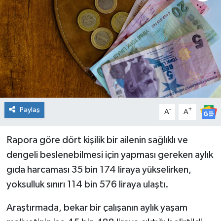
Genel
Güncel
Gündem
İlim & İrfan
Paylaş
-
+
A
A
Kültür & Sanat
Rapora göre dört kişilik bir ailenin sağlıklı ve
KURDÎ
dengeli beslenebilmesi için yapması gereken aylık
Sağlık
gıda harcaması 35 bin 174 liraya yükselirken,
yoksulluk sınırı 114 bin 576 liraya ulaştı.
Sağlık & Yaşam
Araştırmada, bekar bir çalışanın aylık yaşam
Siyaset