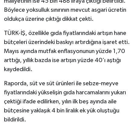
maliyetinin ise 45 bin 488 liraya çıktığı belirtildi.
Böylece yoksulluk sınırının mevcut asgari ücretin
Spor
oldukça üzerine çıktığı dikkat çekti.
Yaşam
TÜRK-İŞ, özellikle gıda fiyatlarındaki artışın hane
bütçeleri üzerindeki baskıyı artırdığına işaret etti.
Mayıs ayında mutfak enflasyonunun yüzde 1,70
arttığı, yıllık bazda ise artışın yüzde 40’ı aştığı
kaydedildi.
Raporda, süt ve süt ürünleri ile sebze-meyve
fiyatlarındaki yükselişin gıda harcamalarını yukarı
çektiği ifade edilirken, yılın ilk beş ayında aile
bütçesine yaklaşık 4 bin liralık ek yük oluştuğu
bildirildi.