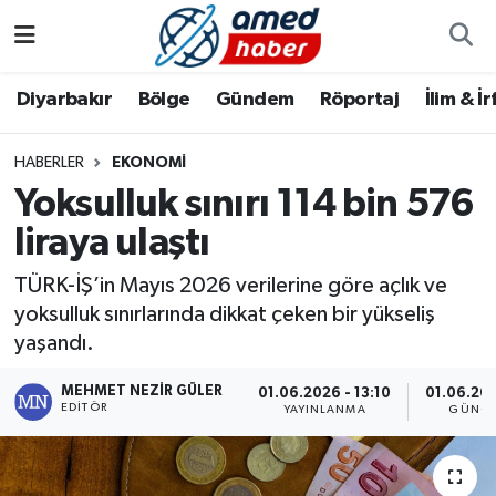
Diyarbakır
Diyarbakır
Diyarbakır Nöbetçi Eczaneler
Diyarbakır
Bölge
Gündem
Röportaj
İlim & İ
Bölge
Aile
Diyarbakır Hava Durumu
HABERLER
EKONOMI
Yoksulluk sınırı 114 bin 576
Röportaj
Asayiş
Diyarbakır Namaz Vakitleri
liraya ulaştı
Foto Galeri
Bilim & Teknoloji
Diyarbakır Trafik Yoğunluk Haritası
TÜRK-İŞ’in Mayıs 2026 verilerine göre açlık ve
Yazarlar
Bölge
Süper Lig Puan Durumu ve Fikstür
yoksulluk sınırlarında dikkat çeken bir yükseliş
yaşandı.
Dünya
Tüm Manşetler
MEHMET NEZIR GÜLER
01.06.2026 - 13:10
01.06.202
EDITÖR
YAYINLANMA
GÜNCE
Eğitim
Son Dakika Haberleri
Ekonomi
Haber Arşivi