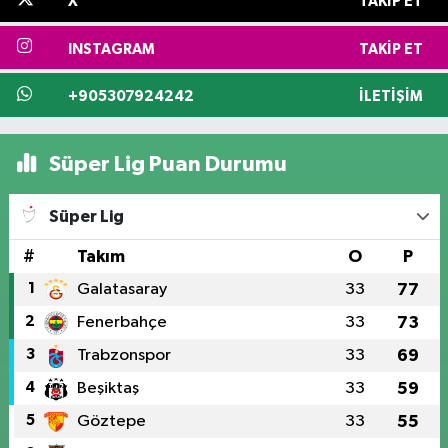
X
TAKIP ET
INSTAGRAM
TAKIP ET
+905307924242
İLETIŞIM
Süper Lig Puan Durumu
Süper Lig
#
Takım
O
P
1
Galatasaray
33
77
2
Fenerbahçe
33
73
3
Trabzonspor
33
69
4
Beşiktaş
33
59
5
Göztepe
33
55