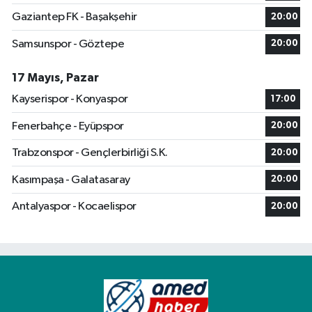
Gaziantep FK - Başakşehir
20:00
Samsunspor - Göztepe
20:00
17 Mayıs, Pazar
Kayserispor - Konyaspor
17:00
Fenerbahçe - Eyüpspor
20:00
Trabzonspor - Gençlerbirliği S.K.
20:00
Kasımpaşa - Galatasaray
20:00
Antalyaspor - Kocaelispor
20:00