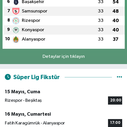
6
Başakşehir
33
54
7
Samsunspor
33
48
8
Rizespor
33
40
9
Konyaspor
33
40
10
Alanyaspor
33
37
Detaylar için tıklayın
Süper Lig Fikstür
15 Mayıs, Cuma
Rizespor - Beşiktaş
20:00
16 Mayıs, Cumartesi
Fatih Karagümrük - Alanyaspor
17:00