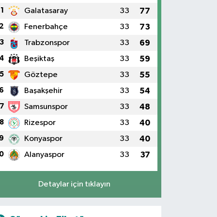
1
Galatasaray
33
77
2
Fenerbahçe
33
73
3
Trabzonspor
33
69
4
Beşiktaş
33
59
5
Göztepe
33
55
6
Başakşehir
33
54
7
Samsunspor
33
48
8
Rizespor
33
40
9
Konyaspor
33
40
0
Alanyaspor
33
37
Detaylar için tıklayın