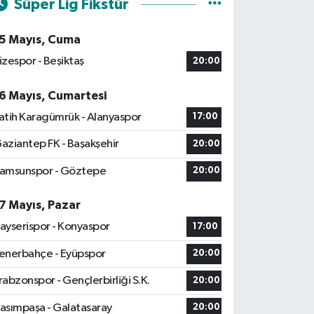
Süper Lig Fikstür
5 Mayıs, Cuma
izespor - Beşiktaş
20:00
6 Mayıs, Cumartesi
atih Karagümrük - Alanyaspor
17:00
aziantep FK - Başakşehir
20:00
amsunspor - Göztepe
20:00
7 Mayıs, Pazar
ayserispor - Konyaspor
17:00
enerbahçe - Eyüpspor
20:00
rabzonspor - Gençlerbirliği S.K.
20:00
asımpaşa - Galatasaray
20:00