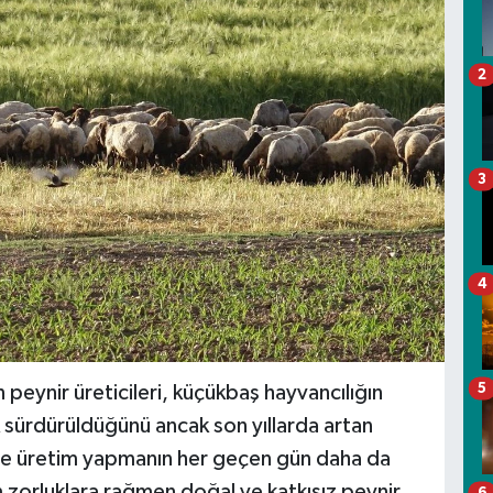
2
3
4
5
eynir üreticileri, küçükbaş hayvancılığın
 sürdürüldüğünü ancak son yıllarda artan
niyle üretim yapmanın her geçen gün daha da
tüm zorluklara rağmen doğal ve katkısız peynir
6