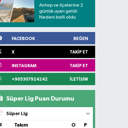
Antep ve ilçelerine 2
günlük uyarı geldi:
Nedeni belli oldu
FACEBOOK
BEĞEN
X
TAKIP ET
INSTAGRAM
TAKIP ET
+905307924242
İLETIŞIM
Süper Lig Puan Durumu
Süper Lig
#
Takım
O
P