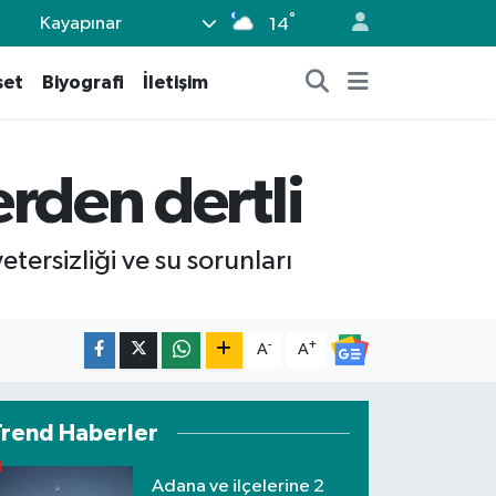
°
Kayapınar
14
set
Biyografi
İletişim
erden dertli
tersizliği ve su sorunları
-
+
A
A
Trend Haberler
Adana ve ilçelerine 2