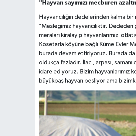
"Hayvan sayımızı mecburen azalt
Hayvancılığın dedelerinden kalma bir 
"Mesleğimiz hayvancılıktır. Dededen g
meraları kiralayıp hayvanlarımızı otla
Kösetarla köyüne bağlı Küme Evler Mez
burada devam ettiriyoruz. Burada da h
oldukça fazladır. İlacı, arpası, samanı
idare ediyoruz. Bizim hayvanlarımız k
büyükbaş hayvan besliyor ama bizimki