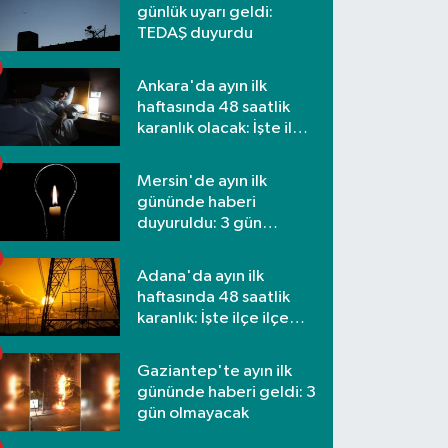
günlük uyarı geldi:
TEDAŞ duyurdu
Ankara'da ayın ilk
haftasında 48 saatlik
karanlık olacak: İşte ilçe
ilçe etkilenecek
mahalleler
Mersin'de ayın ilk
gününde haberi
duyuruldu: 3 gün
kesilecek
Adana'da ayın ilk
haftasında 48 saatlik
karanlık: İşte ilçe ilçe
mahalleler ve saatler
Gaziantep'te ayın ilk
gününde haberi geldi: 3
gün olmayacak