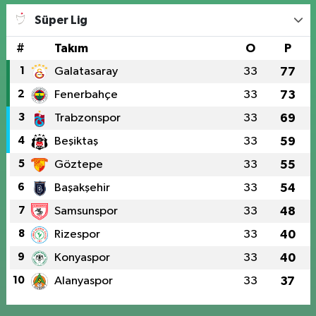
Süper Lig
#
Takım
O
P
1
Galatasaray
33
77
2
Fenerbahçe
33
73
3
Trabzonspor
33
69
4
Beşiktaş
33
59
5
Göztepe
33
55
6
Başakşehir
33
54
7
Samsunspor
33
48
8
Rizespor
33
40
9
Konyaspor
33
40
10
Alanyaspor
33
37