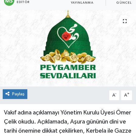
EDITÖR
YAYINLANMA
GÜNCELLE
Genel
Güncel
Gündem
İlim & İrfan
Kültür & Sanat
KURDÎ
Paylaş
-
+
A
A
Sağlık
Vakıf adına açıklamayı Yönetim Kurulu Üyesi Ömer
Sağlık & Yaşam
Çelik okudu. Açıklamada, Aşura gününün dini ve
tarihi önemine dikkat çekilirken, Kerbela ile Gazze
Siyaset