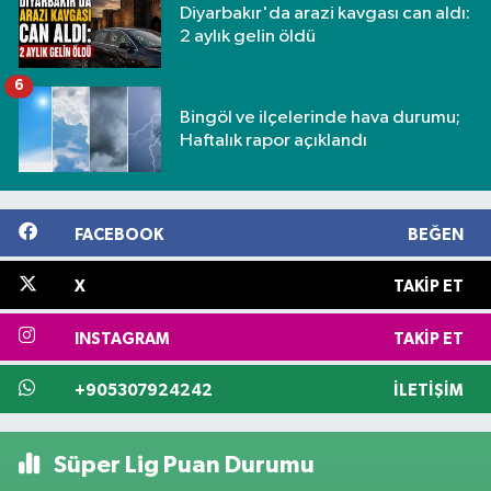
Diyarbakır'da arazi kavgası can aldı:
2 aylık gelin öldü
6
Bingöl ve ilçelerinde hava durumu;
Haftalık rapor açıklandı
FACEBOOK
BEĞEN
X
TAKIP ET
INSTAGRAM
TAKIP ET
+905307924242
İLETIŞIM
Süper Lig Puan Durumu