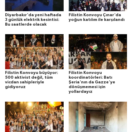
Diyarbakır'da yeni haftada
Filistin Konvoyu Çınar'da
3 günlük elektrik kesintisi:
yoğun katılım ile karşılandı
Bu saatlerde olacak
Filistin Konvoyu büyüyor:
Filistin Konvoyu
500 aktivist değil, tüm
koordinatörleri: Batı
vicdan sahipleriyle
Şeria'nın da Gazze'ye
gidiyoruz
dönüşmemesi için
yollardayız