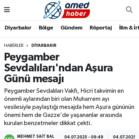
Diyarbakır
Diyarbakır
Diyarbakır Nöbetçi Eczaneler
Diyarbakır
Bölge
Gündem
Röportaj
İlim & İ
Bölge
Aile
Diyarbakır Hava Durumu
HABERLER
DIYARBAKIR
Peygamber
Röportaj
Asayiş
Diyarbakır Namaz Vakitleri
Sevdalıları'ndan Aşura
Foto Galeri
Bilim & Teknoloji
Diyarbakır Trafik Yoğunluk Haritası
Günü mesajı
Yazarlar
Bölge
Süper Lig Puan Durumu ve Fikstür
Peygamber Sevdalıları Vakfı, Hicri takvimin en
önemli aylarından biri olan Muharrem ayı
Dünya
Tüm Manşetler
vesilesiyle paylaştığı mesajda hem Aşura gününün
önemi hem de Gazze'de yaşananlar arasında
Eğitim
Son Dakika Haberleri
kurulan benzetmeler dikkat çekti.
Ekonomi
Haber Arşivi
MEHMET SAIT BAL
04.07.2025 - 09:49
04.07.2025 -