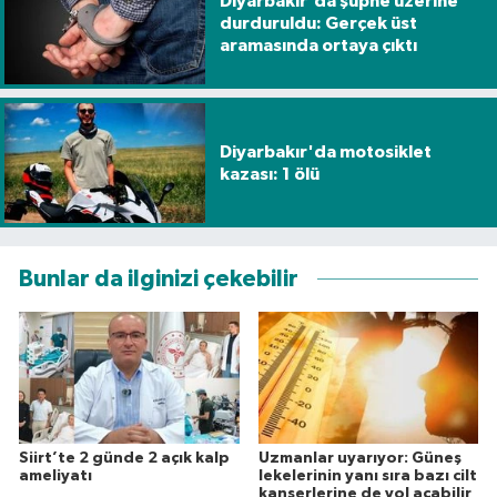
Diyarbakır'da şüphe üzerine
durduruldu: Gerçek üst
aramasında ortaya çıktı
Diyarbakır'da motosiklet
kazası: 1 ölü
Bunlar da ilginizi çekebilir
Siirt’te 2 günde 2 açık kalp
Uzmanlar uyarıyor: Güneş
ameliyatı
lekelerinin yanı sıra bazı cilt
kanserlerine de yol açabilir