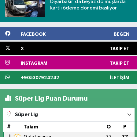
Diyarbakır'da beyaz dolmuşlarda
kartlı ödeme dönemi başlıyor
FACEBOOK
BEĞEN
X
TAKIP ET
INSTAGRAM
TAKIP ET
+905307924242
İLETIŞIM
Süper Lig Puan Durumu
Süper Lig
#
Takım
O
P
1
Galatasaray
33
77