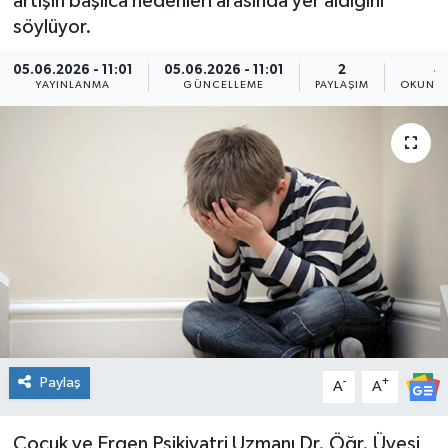
artışın başlıca nedenleri arasında yer aldığını
söylüyor.
Genel
05.06.2026 - 11:01
05.06.2026 - 11:01
2
4
Güncel
YAYINLANMA
GÜNCELLEME
PAYLAŞIM
OKUNMA
Gündem
İlim & İrfan
Kültür & Sanat
KURDÎ
Sağlık
Paylaş
-
+
A
A
Sağlık & Yaşam
Çocuk ve Ergen Psikiyatri Uzmanı Dr. Öğr. Üyesi
Siyaset