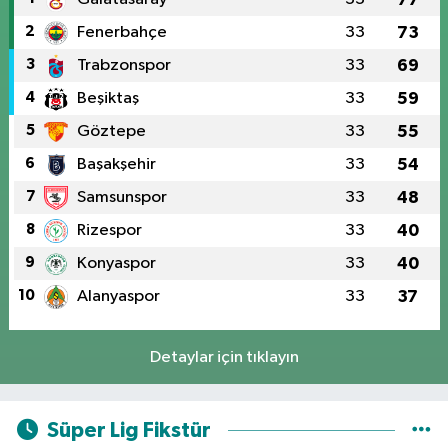
2
Fenerbahçe
33
73
3
Trabzonspor
33
69
4
Beşiktaş
33
59
5
Göztepe
33
55
6
Başakşehir
33
54
7
Samsunspor
33
48
8
Rizespor
33
40
9
Konyaspor
33
40
10
Alanyaspor
33
37
Detaylar için tıklayın
Süper Lig Fikstür