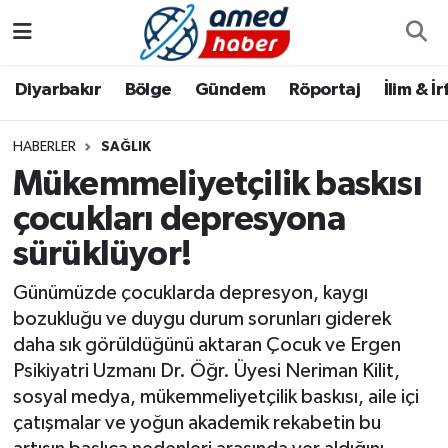
Diyarbakır
Diyarbakır
Diyarbakır Nöbetçi Eczaneler
Diyarbakır
Bölge
Gündem
Röportaj
İlim & İ
Bölge
Aile
Diyarbakır Hava Durumu
HABERLER
SAĞLIK
Mükemmeliyetçilik baskısı
Röportaj
Asayiş
Diyarbakır Namaz Vakitleri
çocukları depresyona
Foto Galeri
Bilim & Teknoloji
Diyarbakır Trafik Yoğunluk Haritası
sürüklüyor!
Yazarlar
Bölge
Süper Lig Puan Durumu ve Fikstür
Günümüzde çocuklarda depresyon, kaygı
bozukluğu ve duygu durum sorunları giderek
Dünya
Tüm Manşetler
daha sık görüldüğünü aktaran Çocuk ve Ergen
Psikiyatri Uzmanı Dr. Öğr. Üyesi Neriman Kilit,
Eğitim
Son Dakika Haberleri
sosyal medya, mükemmeliyetçilik baskısı, aile içi
çatışmalar ve yoğun akademik rekabetin bu
Ekonomi
Haber Arşivi