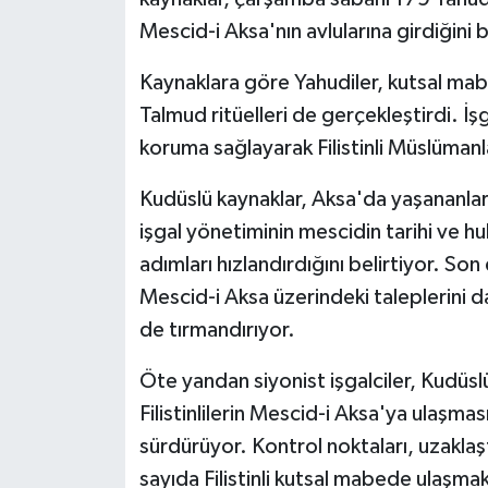
Mescid-i Aksa'nın avlularına girdiğini bi
Spor
Kaynaklara göre Yahudiler, kutsal mab
Yaşam
Talmud ritüelleri de gerçekleştirdi. İş
koruma sağlayarak Filistinli Müslümanlar
Kudüslü kaynaklar, Aksa'da yaşananların
işgal yönetiminin mescidin tarihi ve 
adımları hızlandırdığını belirtiyor. So
Mescid-i Aksa üzerindeki taleplerini d
de tırmandırıyor.
Öte yandan siyonist işgalciler, Kudüs
Filistinlilerin Mescid-i Aksa'ya ulaşmas
sürdürüyor. Kontrol noktaları, uzaklaşt
sayıda Filistinli kutsal mabede ulaşma