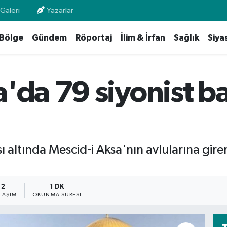
Galeri
Yazarlar
Bölge
Gündem
Röportaj
İlim & İrfan
Sağlık
Siya
'da 79 siyonist b
ası altında Mescid-i Aksa'nın avlularına gir
2
1 DK
LAŞIM
OKUNMA SÜRESI