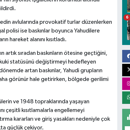
ldirdi.
6
edin avlularında provokatif turlar düzenlerken
gal polisi ise baskınlar boyunca Yahudilere
ın hareket alanını kısıtladı.
 artık sıradan baskınların ötesine geçtiğini,
hukuki statüsünü değiştirmeyi hedefleyen
n dönemde artan baskınlar, Yahudi grupların
aha görünür hale getirirken, bölgede gerilimi
lülerin ve 1948 topraklarında yaşayan
ını çeşitli kısıtlamalarla engellemeyi
ırma kararları ve giriş yasakları nedeniyle çok
kta güçlük çekiyor.