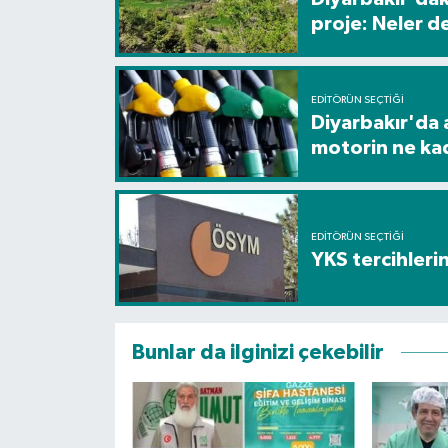
proje: Neler d
EDITÖRÜN SEÇTIĞI
Diyarbakır'da a
motorin ne ka
EDITÖRÜN SEÇTIĞI
YKS tercihleri
Bunlar da ilginizi çekebilir