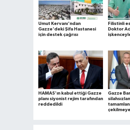
Umut Kervanı'ndan
Filistinli 
Gazze'deki Şifa Hastanesi
Doktor Ad
için destek çağrısı
işkenceyle
HAMAS'ın kabul ettiği Gazze
Gazze Barı
planı siyonist rejim tarafından
silahsızl
reddedildi
tamamla
çekilmey