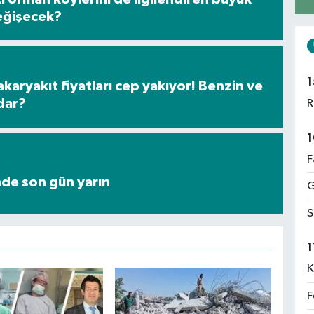
eğişecek?
1
karyakıt fiyatları cep yakıyor! Benzin ve
dar?
R
1
F
nde son gün yarın
G
S
1
K
F