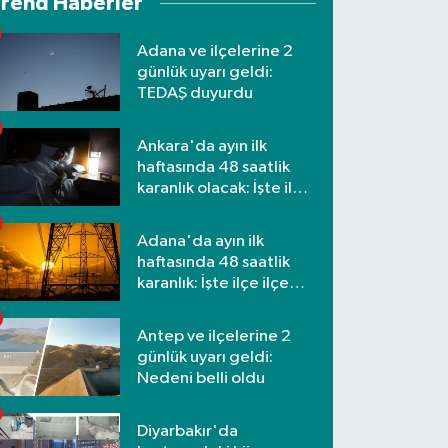
Trend Haberler
Adana ve ilçelerine 2
günlük uyarı geldi:
TEDAŞ duyurdu
Ankara'da ayın ilk
haftasında 48 saatlik
karanlık olacak: İşte ilçe
ilçe etkilenecek
mahalleler
Adana'da ayın ilk
haftasında 48 saatlik
karanlık: İşte ilçe ilçe
mahalleler ve saatler
Antep ve ilçelerine 2
günlük uyarı geldi:
Nedeni belli oldu
Diyarbakır'da