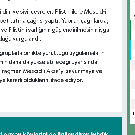
ni ve sivil çevreler, Filistinlilere Mescid-i
t tutma çağrısı yaptı. Yapılan çağrılarda,
e Filistinli varlığının güçlendirilmesinin işgal
lduğu vurgulandı.
gruplarla birlikte yürüttüğü uygulamaların
min daha da yükselebileceği uyarısında
lara rağmen Mescid-i Aksa'yı savunmaya ve
e kararlı olduklarını ifade ediyor.
1
i orman köylerini de ilgilendiren büyük