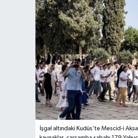
Genel
Güncel
Gündem
İlim & İrfan
Kültür & Sanat
KURDÎ
Sağlık
Sağlık & Yaşam
İşgal altındaki Kudüs'te Mescid-i Aksa'y
Siyaset
kaynaklar, çarşamba sabahı 179 Yahudi'