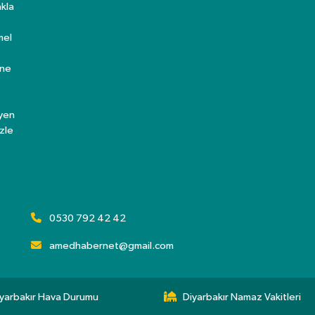
kla
mel
ine
eyen
zle
0530 792 42 42
amedhabernet@gmail.com
yarbakır Hava Durumu
Diyarbakır Namaz Vakitleri