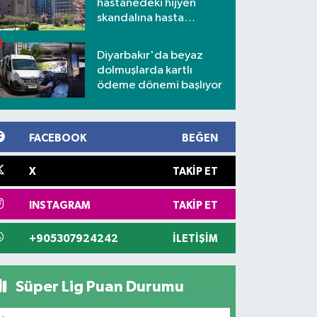
hastanedeki hijyen
skandalına hasta
yakınlarından tepki
Diyarbakır'da beyaz
dolmuşlarda kartlı
ödeme dönemi başlıyor
FACEBOOK
BEĞEN
X
TAKIP ET
INSTAGRAM
TAKIP ET
+905307924242
İLETIŞIM
Süper Lig Puan Durumu