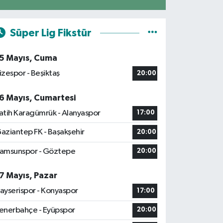
Süper Lig Fikstür
5 Mayıs, Cuma
izespor - Beşiktaş
20:00
6 Mayıs, Cumartesi
atih Karagümrük - Alanyaspor
17:00
aziantep FK - Başakşehir
20:00
amsunspor - Göztepe
20:00
7 Mayıs, Pazar
ayserispor - Konyaspor
17:00
enerbahçe - Eyüpspor
20:00