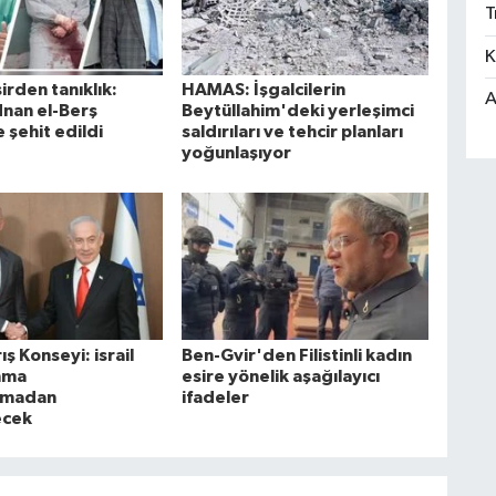
T
K
esirden tanıklık:
HAMAS: İşgalcilerin
A
nan el-Berş
Beytüllahim'deki yerleşimci
 şehit edildi
saldırıları ve tehcir planları
yoğunlaşıyor
ş Konseyi: israil
Ben-Gvir'den Filistinli kadın
anma
esire yönelik aşağılayıcı
nmadan
ifadeler
ecek