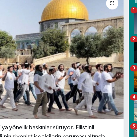
1
2
3
4
5
a yönelik baskınlar sürüyor. Filistinli
nin siyonist işgalcilerin koruması altında