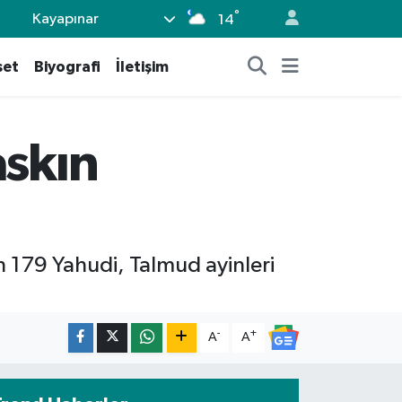
°
Kayapınar
14
set
Biyografi
İletişim
askın
en 179 Yahudi, Talmud ayinleri
-
+
A
A