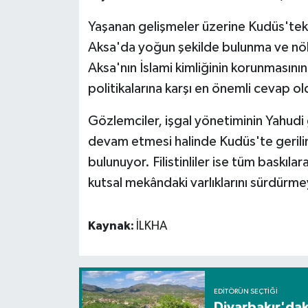
Yaşanan gelişmeler üzerine Kudüs'teki di
Aksa'da yoğun şekilde bulunma ve nöbe
Aksa'nın İslami kimliğinin korunmasının v
politikalarına karşı en önemli cevap o
Gözlemciler, işgal yönetiminin Yahudi 
devam etmesi halinde Kudüs'te gerili
bulunuyor. Filistinliler ise tüm baskı
kutsal mekândaki varlıklarını sürdürmey
Kaynak:
İLKHA
EDITÖRÜN SEÇTIĞI
Diyarbakır'dak