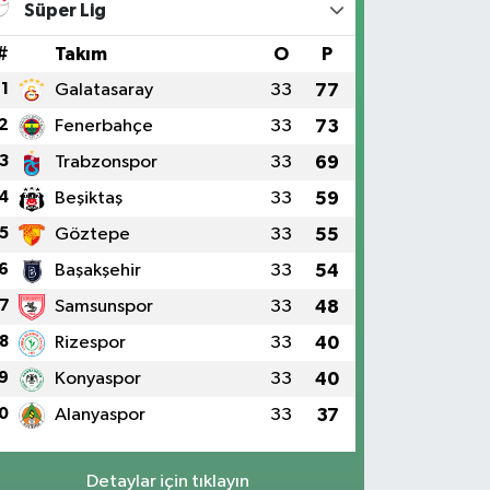
Süper Lig
#
Takım
O
P
1
Galatasaray
33
77
2
Fenerbahçe
33
73
3
Trabzonspor
33
69
4
Beşiktaş
33
59
5
Göztepe
33
55
6
Başakşehir
33
54
7
Samsunspor
33
48
8
Rizespor
33
40
9
Konyaspor
33
40
0
Alanyaspor
33
37
Detaylar için tıklayın