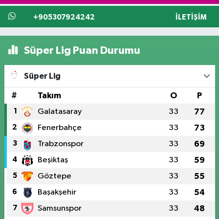
+905307924242
İLETIŞIM
Süper Lig Puan Durumu
Süper Lig
#
Takım
O
P
1
Galatasaray
33
77
2
Fenerbahçe
33
73
3
Trabzonspor
33
69
4
Beşiktaş
33
59
5
Göztepe
33
55
6
Başakşehir
33
54
7
Samsunspor
33
48