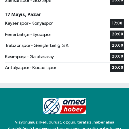
Samsunspor - Göztepe
20:00
17 Mayıs, Pazar
Kayserispor - Konyaspor
17:00
Fenerbahçe - Eyüpspor
20:00
Trabzonspor - Gençlerbirliği S.K.
20:00
Kasımpaşa - Galatasaray
20:00
Antalyaspor - Kocaelispor
20:00
Vizyonumuz ilkeli, dürüst, özgün, tarafsız, haber alma
özgürlüğünü toplumun ve kamuoyunun gerçeğe açılan kapısı