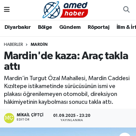
Diyarbakır
Diyarbakır
Diyarbakır Nöbetçi Eczaneler
Diyarbakır
Bölge
Gündem
Röportaj
İlim & İ
Bölge
Aile
Diyarbakır Hava Durumu
HABERLER
MARDIN
Mardin'de kaza: Araç takla
Röportaj
Asayiş
Diyarbakır Namaz Vakitleri
attı
Foto Galeri
Bilim & Teknoloji
Diyarbakır Trafik Yoğunluk Haritası
Mardin’in Turgut Özal Mahallesi, Mardin Caddesi
Yazarlar
Bölge
Süper Lig Puan Durumu ve Fikstür
Kızıltepe istikametinde sürücüsünün ismi ve
plakası öğrenilemeyen otomobil, direksiyon
Dünya
Tüm Manşetler
hâkimiyetinin kaybolması sonucu takla attı.
MIKAIL ÇIFTÇI
Eğitim
Son Dakika Haberleri
01.09.2025 - 23:20
EDITÖR
YAYINLANMA
Ekonomi
Haber Arşivi