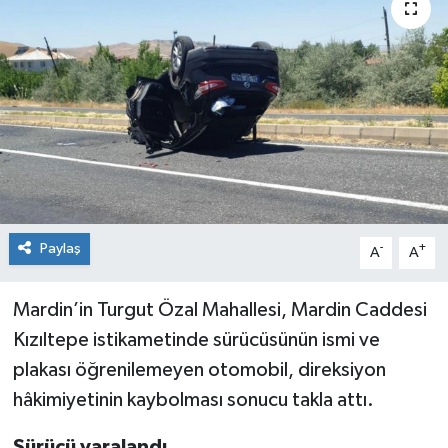
Genel
Güncel
Gündem
İlim & İrfan
Kültür & Sanat
Paylaş
-
+
A
A
KURDÎ
Mardin’in Turgut Özal Mahallesi, Mardin Caddesi
Kızıltepe istikametinde sürücüsünün ismi ve
Sağlık
plakası öğrenilemeyen otomobil, direksiyon
Sağlık & Yaşam
hâkimiyetinin kaybolması sonucu takla attı.
Siyaset
Sürücü yaralandı