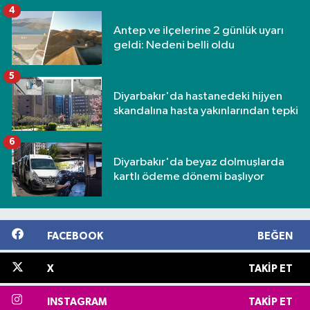
4
Antep ve ilçelerine 2 günlük uyarı
geldi: Nedeni belli oldu
5
Diyarbakır'da hastanedeki hijyen
skandalına hasta yakınlarından tepki
6
Diyarbakır'da beyaz dolmuşlarda
kartlı ödeme dönemi başlıyor
FACEBOOK
BEĞEN
X
TAKIP ET
INSTAGRAM
TAKIP ET