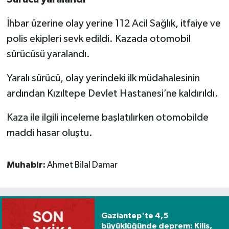
İhbar üzerine olay yerine 112 Acil Sağlık, itfaiye ve
Spor
polis ekipleri sevk edildi. Kazada otomobil
Yaşam
sürücüsü yaralandı.
Yaralı sürücü, olay yerindeki ilk müdahalesinin
ardından Kızıltepe Devlet Hastanesi’ne kaldırıldı.
Kaza ile ilgili inceleme başlatılırken otomobilde
maddi hasar oluştu.
Muhabir:
Ahmet Bilal Damar
Gaziantep'te 4,5
büyüklüğünde deprem: Kilis,