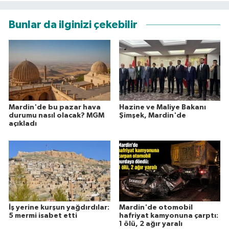
Bunlar da ilginizi çekebilir
Mardin'de bu pazar hava
Hazine ve Maliye Bakanı
durumu nasıl olacak? MGM
Şimşek, Mardin'de
açıkladı
İş yerine kurşun yağdırdılar:
Mardin'de otomobil
5 mermi isabet etti
hafriyat kamyonuna çarptı:
1 ölü, 2 ağır yaralı