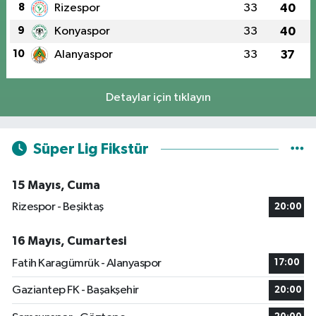
8
Rizespor
33
40
9
Konyaspor
33
40
10
Alanyaspor
33
37
Detaylar için tıklayın
Süper Lig Fikstür
15 Mayıs, Cuma
Rizespor - Beşiktaş
20:00
16 Mayıs, Cumartesi
Fatih Karagümrük - Alanyaspor
17:00
Gaziantep FK - Başakşehir
20:00