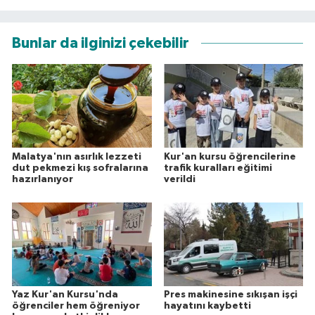
Bunlar da ilginizi çekebilir
Malatya'nın asırlık lezzeti
Kur'an kursu öğrencilerine
dut pekmezi kış sofralarına
trafik kuralları eğitimi
hazırlanıyor
verildi
Yaz Kur'an Kursu'nda
Pres makinesine sıkışan işçi
öğrenciler hem öğreniyor
hayatını kaybetti