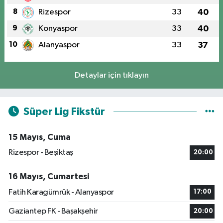
8
Rizespor
33
40
9
Konyaspor
33
40
10
Alanyaspor
33
37
Detaylar için tıklayın
Süper Lig Fikstür
15 Mayıs, Cuma
Rizespor - Beşiktaş
20:00
16 Mayıs, Cumartesi
Fatih Karagümrük - Alanyaspor
17:00
Gaziantep FK - Başakşehir
20:00