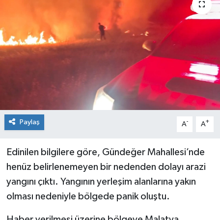
Genel
Güncel
Gündem
İlim & İrfan
Kültür & Sanat
Paylaş
-
+
A
A
KURDÎ
Edinilen bilgilere göre, Gündeğer Mahallesi’nde
henüz belirlenemeyen bir nedenden dolayı arazi
Sağlık
yangını çıktı. Yangının yerleşim alanlarına yakın
Sağlık & Yaşam
olması nedeniyle bölgede panik oluştu.
Siyaset
Haber verilmesi üzerine bölgeye Malatya