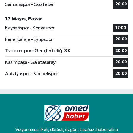
Samsunspor - Göztepe
20:00
17 Mayıs, Pazar
Kayserispor - Konyaspor
17:00
Fenerbahçe - Eyüpspor
20:00
Trabzonspor - Gençlerbirliği S.K.
20:00
Kasımpaşa - Galatasaray
20:00
Antalyaspor - Kocaelispor
20:00
Vizyonumuz ilkeli, dürüst, özgün, tarafsız, haber alma