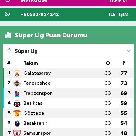
INSTAGRAM
TAKIP ET
+905307924242
İLETIŞIM
Süper Lig Puan Durumu
Süper Lig
#
Takım
O
P
1
Galatasaray
33
77
2
Fenerbahçe
33
73
3
Trabzonspor
33
69
4
Beşiktaş
33
59
5
Göztepe
33
55
6
Başakşehir
33
54
7
Samsunspor
33
48