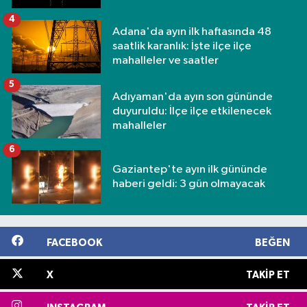
4
Adana'da ayın ilk haftasında 48
saatlik karanlık: İşte ilçe ilçe
mahalleler ve saatler
5
Adıyaman'da ayın son gününde
duyuruldu: İlçe ilçe etkilenecek
mahalleler
6
Gaziantep'te ayın ilk gününde
haberi geldi: 3 gün olmayacak
FACEBOOK
BEĞEN
X
TAKIP ET