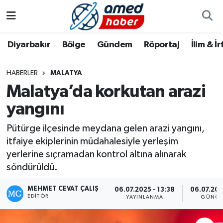
Diyarbakır
Diyarbakır
Diyarbakır Nöbetçi Eczaneler
Diyarbakır
Bölge
Gündem
Röportaj
İlim & İ
Bölge
Aile
Diyarbakır Hava Durumu
HABERLER
MALATYA
Malatya’da korkutan arazi
Röportaj
Asayiş
Diyarbakır Namaz Vakitleri
yangını
Foto Galeri
Bilim & Teknoloji
Diyarbakır Trafik Yoğunluk Haritası
Pütürge ilçesinde meydana gelen arazi yangını,
Yazarlar
Bölge
Süper Lig Puan Durumu ve Fikstür
itfaiye ekiplerinin müdahalesiyle yerleşim
yerlerine sıçramadan kontrol altına alınarak
Dünya
Tüm Manşetler
söndürüldü.
MEHMET CEVAT ÇALIŞ
Eğitim
Son Dakika Haberleri
06.07.2025 - 13:38
06.07.202
EDITÖR
YAYINLANMA
GÜNCE
Ekonomi
Haber Arşivi