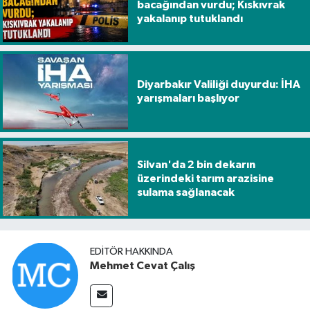
bacağından vurdu; Kıskıvrak
yakalanıp tutuklandı
Diyarbakır Valiliği duyurdu: İHA
yarışmaları başlıyor
Silvan'da 2 bin dekarın
üzerindeki tarım arazisine
sulama sağlanacak
EDITÖR HAKKINDA
Mehmet Cevat Çalış