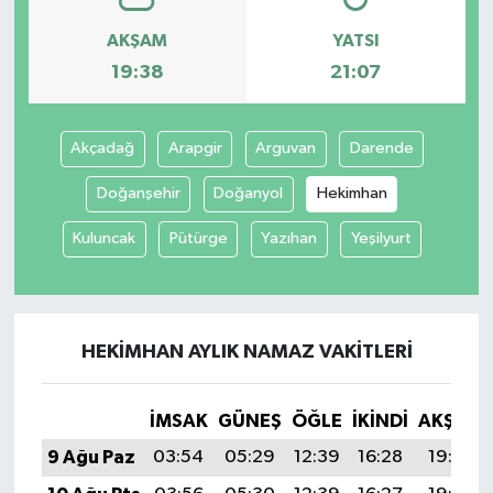
AKŞAM
YATSI
Spor
19:38
21:07
Yaşam
Akçadağ
Arapgir
Arguvan
Darende
Doğanşehir
Doğanyol
Hekimhan
Kuluncak
Pütürge
Yazıhan
Yeşilyurt
HEKIMHAN AYLIK NAMAZ VAKITLERI
İMSAK
GÜNEŞ
ÖĞLE
İKINDI
AKŞAM
9 Ağu Paz
03:54
05:29
12:39
16:28
19:38