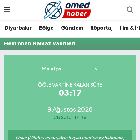
Diyarbakır
Diyarbakır
Diyarbakır Nöbetçi Eczaneler
Diyarbakır
Bölge
Gündem
Röportaj
İlim & İ
Bölge
Aile
Diyarbakır Hava Durumu
Hekimhan Namaz Vakitleri
Röportaj
Asayiş
Diyarbakır Namaz Vakitleri
Malatya
Foto Galeri
Bilim & Teknoloji
Diyarbakır Trafik Yoğunluk Haritası
ÖĞLE VAKTİNE KALAN SÜRE
Yazarlar
Bölge
Süper Lig Puan Durumu ve Fikstür
03:17
Dünya
Tüm Manşetler
9 Ağustos 2026
26 Safer 1448
Eğitim
Son Dakika Haberleri
Ekonomi
Haber Arşivi
Onlar (kâfirler) orada şöyle feryad ederler: Ey Rabbimiz,