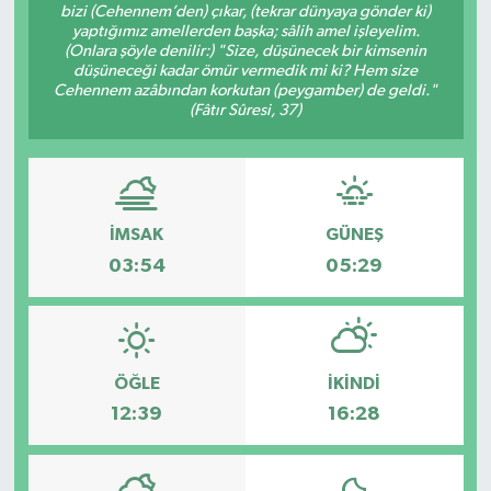
bizi (Cehennem’den) çıkar, (tekrar dünyaya gönder ki)
yaptığımız amellerden başka; sâlih amel işleyelim.
Genel
(Onlara şöyle denilir:) "Size, düşünecek bir kimsenin
düşüneceği kadar ömür vermedik mi ki? Hem size
Cehennem azâbından korkutan (peygamber) de geldi."
Güncel
(Fâtır Sûresi, 37)
Gündem
İlim & İrfan
İMSAK
GÜNEŞ
Kültür & Sanat
03:54
05:29
KURDÎ
Sağlık
ÖĞLE
İKINDI
12:39
16:28
Sağlık & Yaşam
Siyaset