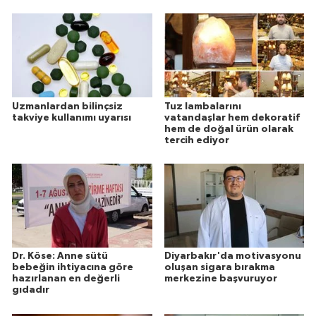
Uzmanlardan bilinçsiz
Tuz lambalarını
takviye kullanımı uyarısı
vatandaşlar hem dekoratif
hem de doğal ürün olarak
tercih ediyor
Dr. Köse: Anne sütü
Diyarbakır'da motivasyonu
bebeğin ihtiyacına göre
oluşan sigara bırakma
hazırlanan en değerli
merkezine başvuruyor
gıdadır