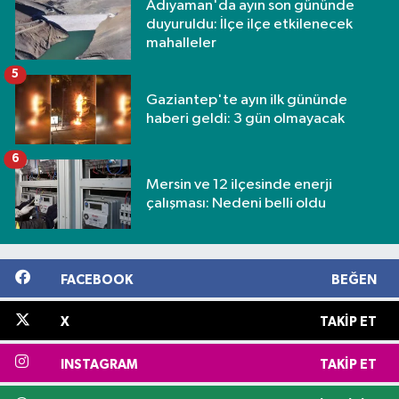
Adıyaman'da ayın son gününde
duyuruldu: İlçe ilçe etkilenecek
mahalleler
5
Gaziantep'te ayın ilk gününde
haberi geldi: 3 gün olmayacak
6
Mersin ve 12 ilçesinde enerji
çalışması: Nedeni belli oldu
FACEBOOK
BEĞEN
X
TAKIP ET
INSTAGRAM
TAKIP ET