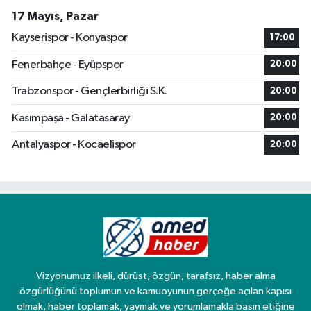
17 Mayıs, Pazar
Kayserispor - Konyaspor
17:00
Fenerbahçe - Eyüpspor
20:00
Trabzonspor - Gençlerbirliği S.K.
20:00
Kasımpaşa - Galatasaray
20:00
Antalyaspor - Kocaelispor
20:00
Vizyonumuz ilkeli, dürüst, özgün, tarafsız, haber alma
özgürlüğünü toplumun ve kamuoyunun gerçeğe açılan kapısı
olmak, haber toplamak, yaymak ve yorumlamakla basın etiğine