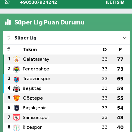
+905307924242
İLETIŞIM
Süper Lig Puan Durumu
Süper Lig
#
Takım
O
P
1
Galatasaray
33
77
2
Fenerbahçe
33
73
3
Trabzonspor
33
69
4
Beşiktaş
33
59
5
Göztepe
33
55
6
Başakşehir
33
54
7
Samsunspor
33
48
8
Rizespor
33
40