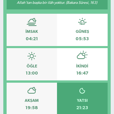
Allah’tan başka bir ilâh yoktur. (Bakara Sûresi, 163)
Genel
Güncel
İMSAK
GÜNEŞ
Gündem
04:21
05:53
İlim & İrfan
Kültür & Sanat
ÖĞLE
İKINDI
13:00
16:47
KURDÎ
Sağlık
Sağlık & Yaşam
AKŞAM
YATSI
19:58
21:23
Siyaset