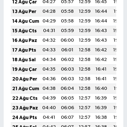
12 Ağu Çar
04:27
05:57
12:59
16:45
19:52
13 Ağu Per
04:28
05:58
12:59
16:44
19:51
14 Ağu Cum
04:29
05:58
12:59
16:44
19:50
15 Ağu Cts
04:31
05:59
12:59
16:43
19:49
16 Ağu Paz
04:32
06:00
12:59
16:43
19:47
17 Ağu Pts
04:33
06:01
12:58
16:42
19:46
18 Ağu Sal
04:34
06:02
12:58
16:42
19:45
19 Ağu Çar
04:35
06:03
12:58
16:41
19:44
20 Ağu Per
04:36
06:03
12:58
16:41
19:42
21 Ağu Cum
04:38
06:04
12:58
16:40
19:41
22 Ağu Cts
04:39
06:05
12:57
16:39
19:40
23 Ağu Paz
04:40
06:06
12:57
16:39
19:38
24 Ağu Pts
04:41
06:07
12:57
16:38
19:37