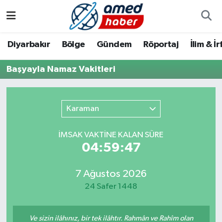
Diyarbakır
Diyarbakır
Diyarbakır Nöbetçi Eczaneler
Diyarbakır
Bölge
Gündem
Röportaj
İlim & İ
Bölge
Aile
Diyarbakır Hava Durumu
Başyayla Namaz Vakitleri
Röportaj
Asayiş
Diyarbakır Namaz Vakitleri
Karaman
Foto Galeri
Bilim & Teknoloji
Diyarbakır Trafik Yoğunluk Haritası
İMSAK VAKTİNE KALAN SÜRE
Yazarlar
Bölge
Süper Lig Puan Durumu ve Fikstür
04:59:47
Dünya
Tüm Manşetler
7 Ağustos 2026
24 Safer 1448
Eğitim
Son Dakika Haberleri
Ekonomi
Haber Arşivi
Ve sizin ilâhınız, bir tek ilâhtır. Rahmân ve Rahîm olan