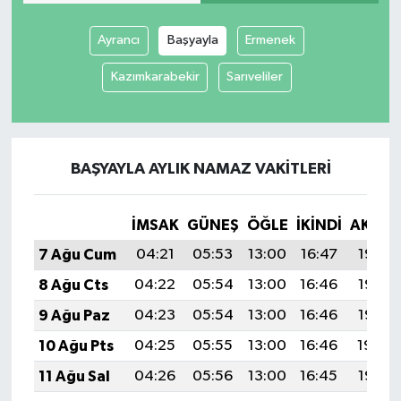
Ayrancı
Başyayla
Ermenek
Spor
Kazımkarabekir
Sarıveliler
Yaşam
BAŞYAYLA AYLIK NAMAZ VAKITLERI
İMSAK
GÜNEŞ
ÖĞLE
İKINDI
AKŞA
7 Ağu Cum
04:21
05:53
13:00
16:47
19:58
8 Ağu Cts
04:22
05:54
13:00
16:46
19:57
9 Ağu Paz
04:23
05:54
13:00
16:46
19:55
10 Ağu Pts
04:25
05:55
13:00
16:46
19:54
11 Ağu Sal
04:26
05:56
13:00
16:45
19:53