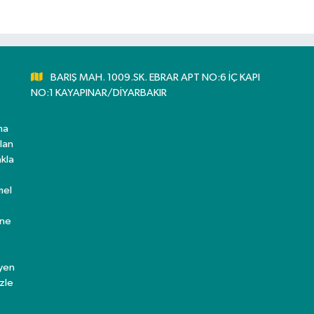
BARIŞ MAH. 1009.SK. EBRAR APT NO:6 İÇ KAPI
NO:1 KAYAPINAR/DİYARBAKIR
ma
lan
kla
mel
ine
eyen
zle