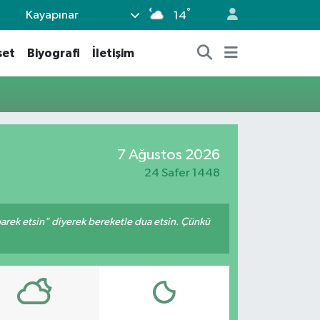
°
Kayapınar
14
set
Biyografi
İletişim
7 Ağustos 2026
24 Safer 1448
arek etsin" diyerek bereketle dua etsin. Çünkü