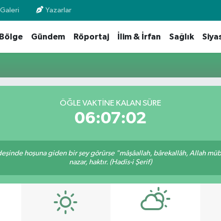
Galeri
Yazarlar
Bölge
Gündem
Röportaj
İlim & İrfan
Sağlık
Siya
ÖĞLE VAKTİNE KALAN SÜRE
06:07:02
rdeşinde hoşuna giden bir şey görürse "mâşâallah, bârekallâh, Allah müb
nazar, haktır. (Hadis-i Şerif)