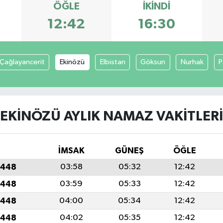
ÖĞLE
İKINDI
12:42
16:30
Çağlayancerit
Ekinözü
Elbistan
Göksun
Nurhak
P
EKINÖZÜ AYLIK NAMAZ VAKITLERI
İMSAK
GÜNEŞ
ÖĞLE
1448
03:58
05:32
12:42
1448
03:59
05:33
12:42
1448
04:00
05:34
12:42
1448
04:02
05:35
12:42