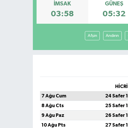
İMSAK
GÜNEŞ
Genel
03:58
05:32
Güncel
Afşin
Andırın
Gündem
İlim & İrfan
Kültür & Sanat
KURDÎ
HİCRİ
7 Ağu Cum
24 Safer 
Sağlık
8 Ağu Cts
25 Safer 
Sağlık & Yaşam
9 Ağu Paz
26 Safer 
10 Ağu Pts
27 Safer 
Siyaset