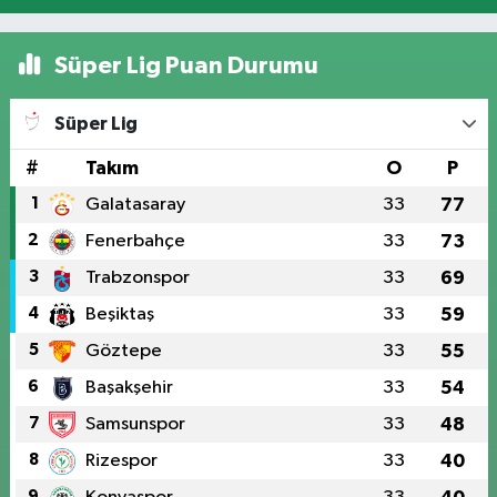
Süper Lig Puan Durumu
Süper Lig
#
Takım
O
P
1
Galatasaray
33
77
2
Fenerbahçe
33
73
3
Trabzonspor
33
69
4
Beşiktaş
33
59
5
Göztepe
33
55
6
Başakşehir
33
54
7
Samsunspor
33
48
8
Rizespor
33
40
9