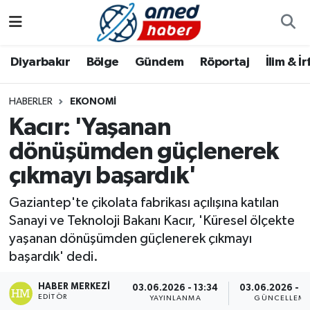
Diyarbakır
Diyarbakır
Diyarbakır Nöbetçi Eczaneler
Diyarbakır
Bölge
Gündem
Röportaj
İlim & İ
Bölge
Aile
Diyarbakır Hava Durumu
HABERLER
EKONOMI
Kacır: 'Yaşanan
Röportaj
Asayiş
Diyarbakır Namaz Vakitleri
dönüşümden güçlenerek
Foto Galeri
Bilim & Teknoloji
Diyarbakır Trafik Yoğunluk Haritası
çıkmayı başardık'
Yazarlar
Bölge
Süper Lig Puan Durumu ve Fikstür
Gaziantep'te çikolata fabrikası açılışına katılan
Sanayi ve Teknoloji Bakanı Kacır, 'Küresel ölçekte
Dünya
Tüm Manşetler
yaşanan dönüşümden güçlenerek çıkmayı
başardık' dedi.
Eğitim
Son Dakika Haberleri
HABER MERKEZI
03.06.2026 - 13:34
03.06.2026 - 1
EDITÖR
Ekonomi
Haber Arşivi
YAYINLANMA
GÜNCELLEM