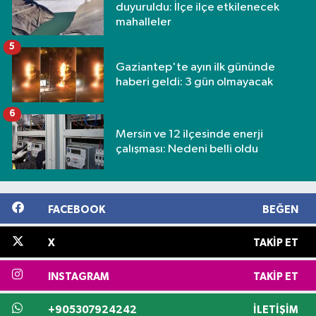
duyuruldu: İlçe ilçe etkilenecek
mahalleler
5
Gaziantep'te ayın ilk gününde
haberi geldi: 3 gün olmayacak
6
Mersin ve 12 ilçesinde enerji
çalışması: Nedeni belli oldu
FACEBOOK
BEĞEN
X
TAKIP ET
INSTAGRAM
TAKIP ET
+905307924242
İLETIŞIM