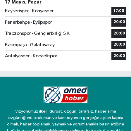
17 Mayıs, Pazar
Kayserispor - Konyaspor
17:00
Fenerbahçe - Eyüpspor
20:00
Trabzonspor - Gençlerbirliği S.K.
20:00
Kasımpaşa - Galatasaray
20:00
Antalyaspor - Kocaelispor
20:00
Vizyonumuz ilkeli, dürüst, özgün, tarafsız, haber alma
özgürlüğünü toplumun ve kamuoyunun gerçeğe açılan kapısı
olmak, haber toplamak, yaymak ve yorumlamakla basın etiğine
bağlı kurumsal yükümlülüklerimizin bilincinde hareket etmektir.