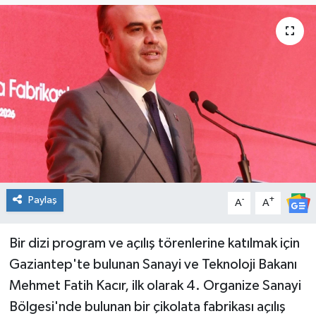
Genel
Güncel
Gündem
İlim & İrfan
Kültür & Sanat
Paylaş
-
+
A
A
KURDÎ
Sağlık
Bir dizi program ve açılış törenlerine katılmak için
Gaziantep'te bulunan Sanayi ve Teknoloji Bakanı
Sağlık & Yaşam
Mehmet Fatih Kacır, ilk olarak 4. Organize Sanayi
Bölgesi'nde bulunan bir çikolata fabrikası açılış
Siyaset