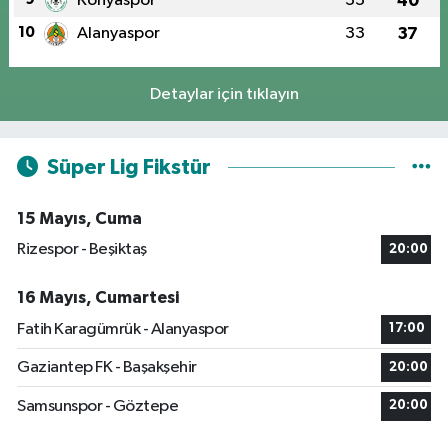
Konyaspor
33
40
10
Alanyaspor
33
37
Detaylar için tıklayın
Süper Lig Fikstür
15 Mayıs, Cuma
Rizespor - Beşiktaş
20:00
16 Mayıs, Cumartesi
Fatih Karagümrük - Alanyaspor
17:00
Gaziantep FK - Başakşehir
20:00
Samsunspor - Göztepe
20:00