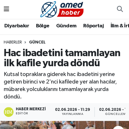
Diyarbakır
Diyarbakır
Diyarbakır Nöbetçi Eczaneler
Diyarbakır
Bölge
Gündem
Röportaj
İlim & İ
Bölge
Aile
Diyarbakır Hava Durumu
HABERLER
GÜNCEL
Hac ibadetini tamamlayan
Röportaj
Asayiş
Diyarbakır Namaz Vakitleri
ilk kafile yurda döndü
Foto Galeri
Bilim & Teknoloji
Diyarbakır Trafik Yoğunluk Haritası
Kutsal topraklara giderek hac ibadetini yerine
Yazarlar
Bölge
Süper Lig Puan Durumu ve Fikstür
getiren birinci ve 2'nci kafilede yer alan hacılar,
mübarek yolculuklarını tamamlayarak yurda
Dünya
Tüm Manşetler
döndü.
HABER MERKEZI
Eğitim
Son Dakika Haberleri
02.06.2026 - 11:29
02.06.2026 - 15
EDITÖR
YAYINLANMA
GÜNCELLEME
Ekonomi
Haber Arşivi