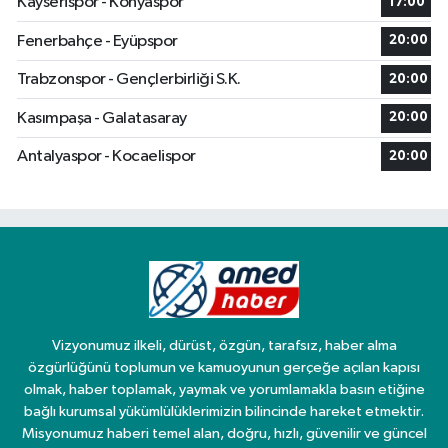
Kayserispor - Konyaspor
17:00
Fenerbahçe - Eyüpspor
20:00
Trabzonspor - Gençlerbirliği S.K.
20:00
Kasımpaşa - Galatasaray
20:00
Antalyaspor - Kocaelispor
20:00
Vizyonumuz ilkeli, dürüst, özgün, tarafsız, haber alma
özgürlüğünü toplumun ve kamuoyunun gerçeğe açılan kapısı
olmak, haber toplamak, yaymak ve yorumlamakla basın etiğine
bağlı kurumsal yükümlülüklerimizin bilincinde hareket etmektir.
Misyonumuz haberi temel alan, doğru, hızlı, güvenilir ve güncel