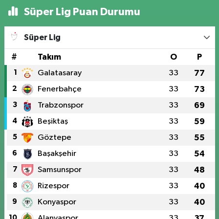
Süper Lig Puan Durumu
Süper Lig
#
Takım
O
P
1
Galatasaray
33
77
2
Fenerbahçe
33
73
3
Trabzonspor
33
69
4
Beşiktaş
33
59
5
Göztepe
33
55
6
Başakşehir
33
54
7
Samsunspor
33
48
8
Rizespor
33
40
9
Konyaspor
33
40
10
Alanyaspor
33
37