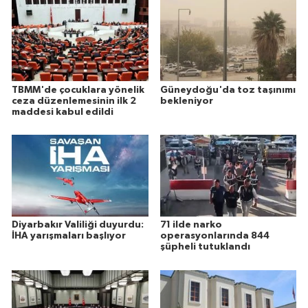
TBMM'de çocuklara yönelik
Güneydoğu'da toz taşınımı
ceza düzenlemesinin ilk 2
bekleniyor
maddesi kabul edildi
Diyarbakır Valiliği duyurdu:
71 ilde narko
İHA yarışmaları başlıyor
operasyonlarında 844
şüpheli tutuklandı