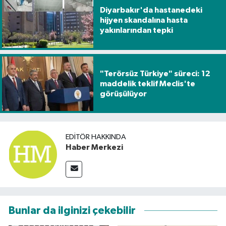
Diyarbakır'da hastanedeki
hijyen skandalına hasta
yakınlarından tepki
"Terörsüz Türkiye" süreci: 12
maddelik teklif Meclis'te
görüşülüyor
EDITÖR HAKKINDA
Haber Merkezi
Bunlar da ilginizi çekebilir