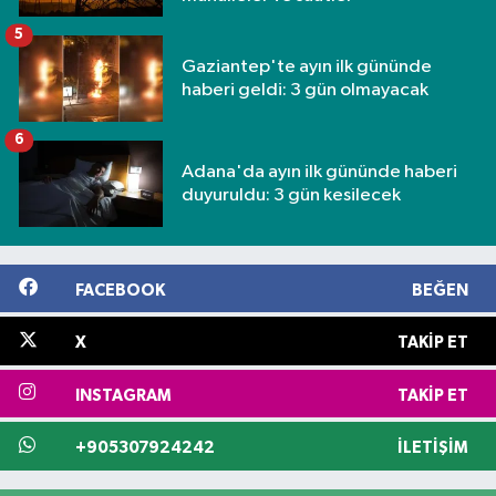
5
Gaziantep'te ayın ilk gününde
haberi geldi: 3 gün olmayacak
6
Adana'da ayın ilk gününde haberi
duyuruldu: 3 gün kesilecek
FACEBOOK
BEĞEN
X
TAKIP ET
INSTAGRAM
TAKIP ET
+905307924242
İLETIŞIM