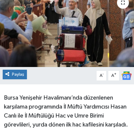
Genel
Güncel
Gündem
İlim & İrfan
Kültür & Sanat
Paylaş
-
+
A
A
KURDÎ
Bursa Yenişehir Havalimanı’nda düzenlenen
Sağlık
karşılama programında İl Müftü Yardımcısı Hasan
Canlı ile İl Müftülüğü Hac ve Umre Birimi
Sağlık & Yaşam
görevlileri, yurda dönen ilk hac kafilesini karşıladı.
Siyaset