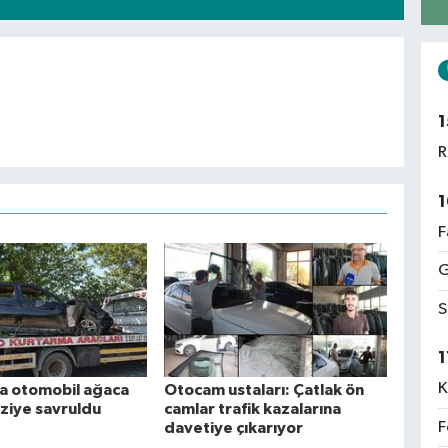
1
R
1
F
G
S
1
K
a otomobil ağaca
Otocam ustaları: Çatlak ön
aziye savruldu
camlar trafik kazalarına
F
davetiye çıkarıyor