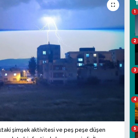
1
2
3
4
5
taki şimşek aktivitesi ve peş peşe düşen