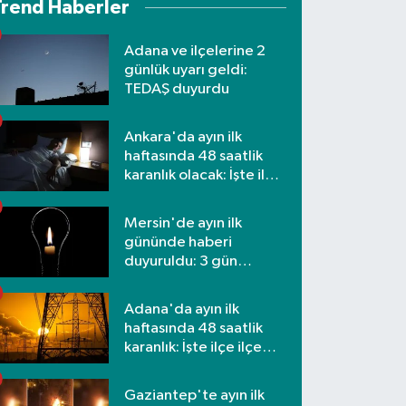
Trend Haberler
Adana ve ilçelerine 2
günlük uyarı geldi:
TEDAŞ duyurdu
Ankara'da ayın ilk
haftasında 48 saatlik
karanlık olacak: İşte ilçe
ilçe etkilenecek
mahalleler
Mersin'de ayın ilk
gününde haberi
duyuruldu: 3 gün
kesilecek
Adana'da ayın ilk
haftasında 48 saatlik
karanlık: İşte ilçe ilçe
mahalleler ve saatler
Gaziantep'te ayın ilk