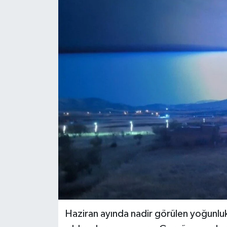
Genel
Güncel
Gündem
İlim & İrfan
Kültür & Sanat
KURDÎ
Sağlık
Sağlık & Yaşam
Haziran ayında nadir görülen yoğunluk
Siyaset