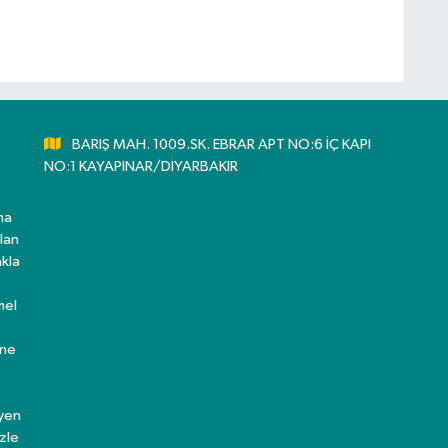
BARIŞ MAH. 1009.SK. EBRAR APT NO:6 İÇ KAPI
NO:1 KAYAPINAR/DİYARBAKIR
ma
lan
kla
mel
ine
eyen
zle