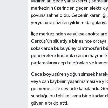
yıldırımlar, gece yarısı Gercüş semaları
merkezinin üzerinden geçen elektrik yükl
Spor
şovuna sahne oldu. Gecenin karanlığı,
yeryüzüne süzülen yıldırım dalgalarıy
Yaşam
İlçe merkezinden ve yüksek noktalardan
Gercüş'ün silüetiyle birleşince ortaya 
sokaklarda bu büyüleyici atmosferi büy
pencerelere koşarak o anları hayranlık
patlamalarını cep telefonları ve kameral
Gece boyu süren yoğun şimşek hareketl
veya can kaybının yaşanmaması ve yıl
gelmemesi ise sevinçle karşılandı. Ger
sunduğu bu tehlikeli ama bir o kadar 
güvenle takip etti.