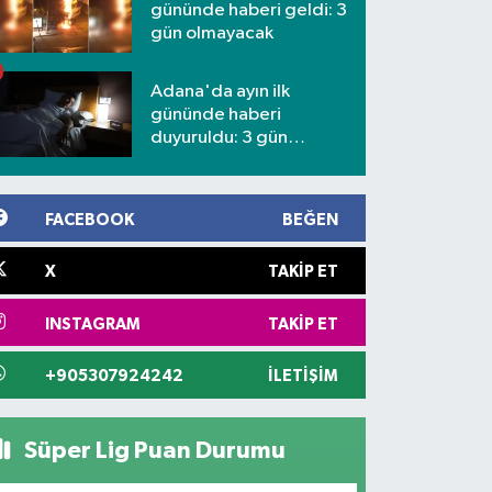
gününde haberi geldi: 3
gün olmayacak
Adana'da ayın ilk
gününde haberi
duyuruldu: 3 gün
kesilecek
FACEBOOK
BEĞEN
X
TAKIP ET
INSTAGRAM
TAKIP ET
+905307924242
İLETIŞIM
Süper Lig Puan Durumu