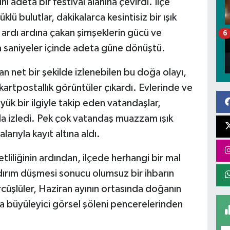
nı adeta bir festival alanına çevirdi. İlçe
ü bulutlar, dakikalarca kesintisiz bir ışık
 ardı ardına çakan şimşeklerin gücü ve
6
la saniyeler içinde adeta güne dönüştü.
 net bir şekilde izlenebilen bu doğa olayı,
kartpostallık görüntüler çıkardı. Evlerinde ve
ük bir ilgiyle takip eden vatandaşlar,
la izledi. Pek çok vatandaş muazzam ışık
arıyla kayıt altına aldı.
iliğinin ardından, ilçede herhangi bir mal
dırım düşmesi sonucu olumsuz bir ihbarın
cüşlüler, Haziran ayının ortasında doğanın
da büyüleyici görsel şöleni pencerelerinden