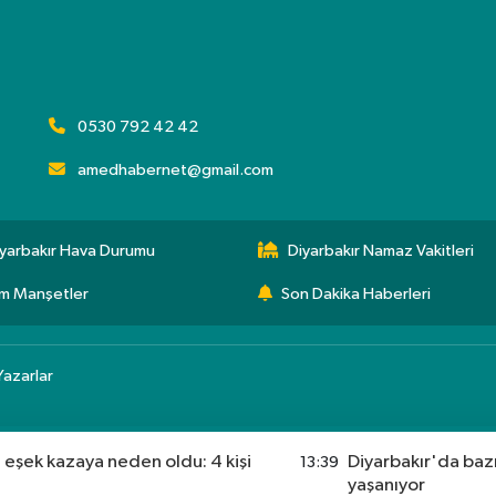
0530 792 42 42
amedhabernet@gmail.com
yarbakır Hava Durumu
Diyarbakır Namaz Vakitleri
m Manşetler
Son Dakika Haberleri
Yazarlar
n eşek kazaya neden oldu: 4 kişi
Diyarbakır'da baz
13:39
yaşanıyor