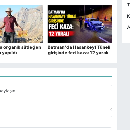
T
K
A
 organik sütleğen
Batman'da Hasankeyf Tüneli
ı yapıldı
girişinde feci kaza: 12 yaralı