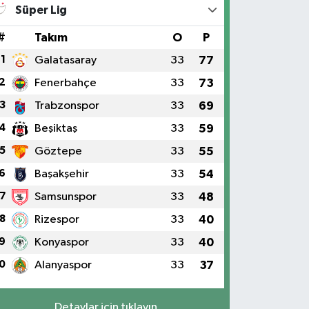
Süper Lig
#
Takım
O
P
1
Galatasaray
33
77
2
Fenerbahçe
33
73
3
Trabzonspor
33
69
4
Beşiktaş
33
59
5
Göztepe
33
55
6
Başakşehir
33
54
7
Samsunspor
33
48
8
Rizespor
33
40
9
Konyaspor
33
40
0
Alanyaspor
33
37
Detaylar için tıklayın