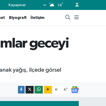
°
Kayapınar
14
set
Biyografi
İletişim
ımlar geceyi
anak yağış, ilçede görsel
-
+
A
A