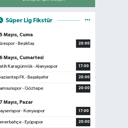
Süper Lig Fikstür
5 Mayıs, Cuma
izespor - Beşiktaş
20:00
6 Mayıs, Cumartesi
atih Karagümrük - Alanyaspor
17:00
aziantep FK - Başakşehir
20:00
amsunspor - Göztepe
20:00
7 Mayıs, Pazar
ayserispor - Konyaspor
17:00
enerbahçe - Eyüpspor
20:00