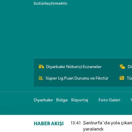
bütünleştirmektir.
Diyarbakır Nöbetçi Eczaneler
Di
Süper Lig Puan Durumu ve Fikstür
Tü
Diyarbakır
Bölge
Röportaj
Foto Galeri
Şanlıurfa'da yola çıka
13:41
HABER AKIŞI
yaralandı