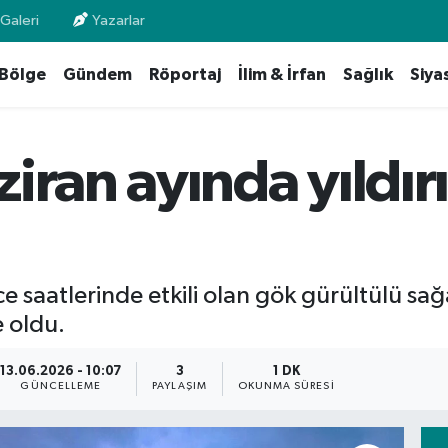
Galeri
Yazarlar
Bölge
Gündem
Röportaj
İlim & İrfan
Sağlık
Siya
iran ayında yıldır
 saatlerinde etkili olan gök gürültülü sağ
 oldu.
13.06.2026 - 10:07
3
1 DK
GÜNCELLEME
PAYLAŞIM
OKUNMA SÜRESI