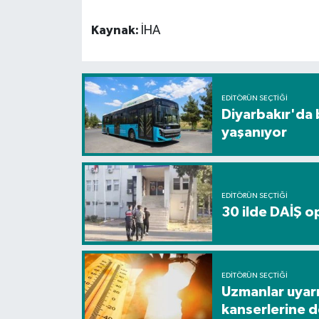
Kaynak:
İHA
EDITÖRÜN SEÇTIĞI
Diyarbakır'da 
yaşanıyor
EDITÖRÜN SEÇTIĞI
30 ilde DAİŞ o
EDITÖRÜN SEÇTIĞI
Uzmanlar uyarıy
kanserlerine de