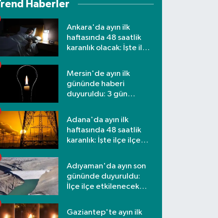
Trend Haberler
Ankara'da ayın ilk
haftasında 48 saatlik
karanlık olacak: İşte ilçe
ilçe etkilenecek
mahalleler
Mersin'de ayın ilk
gününde haberi
duyuruldu: 3 gün
kesilecek
Adana'da ayın ilk
haftasında 48 saatlik
karanlık: İşte ilçe ilçe
mahalleler ve saatler
Adıyaman'da ayın son
gününde duyuruldu:
İlçe ilçe etkilenecek
mahalleler
Gaziantep'te ayın ilk