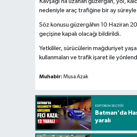
Kavşağı’na uzanan güzergâh, yol, kald
nedeniyle araç trafiğine bir ay süreyle
Spor
Söz konusu güzergâhın 10 Haziran 202
Yaşam
geçişine kapalı olacağı bildirildi.
Yetkililer, sürücülerin mağduriyet yaşa
kullanmaları ve trafik işaret ile yönle
Muhabir:
Musa Azak
EDITÖRÜN SEÇTIĞI
Batman'da Hasa
yaralı