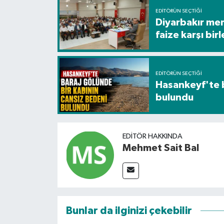
EDITÖRÜN SEÇTIĞI
Diyarbakır me
faize karşı birl
EDITÖRÜN SEÇTIĞI
Hasankeyf'te b
bulundu
EDITÖR HAKKINDA
Mehmet Sait Bal
Bunlar da ilginizi çekebilir