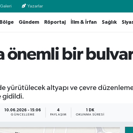
Galeri
Yazarlar
Bölge
Gündem
Röportaj
İlim & İrfan
Sağlık
Siya
 önemli bir bulvar
nde yürütülecek altyapı ve çevre düzenlem
gidildi.
10.06.2026 - 15:06
4
1 DK
GÜNCELLEME
PAYLAŞIM
OKUNMA SÜRESI