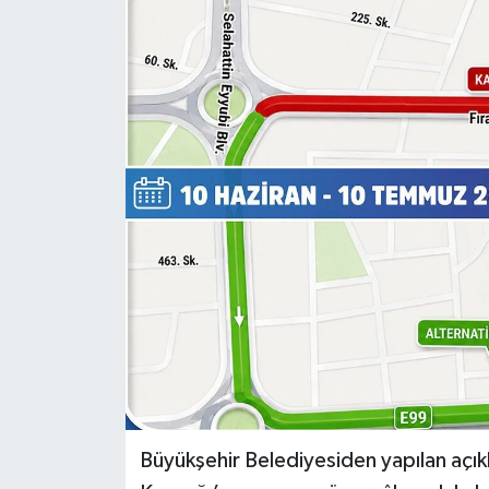
Genel
Güncel
Gündem
İlim & İrfan
Kültür & Sanat
KURDÎ
Sağlık
Sağlık & Yaşam
Büyükşehir Belediyesiden yapılan açık
Siyaset