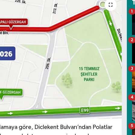
1
2
3
4
5
lamaya göre, Diclekent Bulvarı’ndan Polatlar