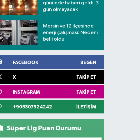
gününde haberi geldi: 3
gün olmayacak
Mersin ve 12 ilçesinde
enerji çalışması: Nedeni
belli oldu
FACEBOOK
BEĞEN
X
TAKIP ET
INSTAGRAM
TAKIP ET
+905307924242
İLETIŞIM
Süper Lig Puan Durumu