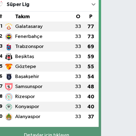
Süper Lig
#
Takım
O
P
1
Galatasaray
33
77
2
Fenerbahçe
33
73
3
Trabzonspor
33
69
4
Beşiktaş
33
59
5
Göztepe
33
55
6
Başakşehir
33
54
7
Samsunspor
33
48
8
Rizespor
33
40
9
Konyaspor
33
40
0
Alanyaspor
33
37
Detaylar için tıklayın