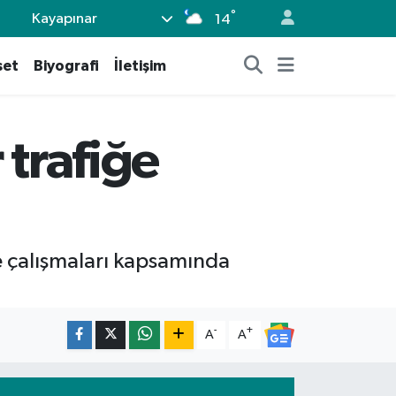
°
Kayapınar
14
set
Biyografi
İletişim
 trafiğe
e çalışmaları kapsamında
-
+
A
A