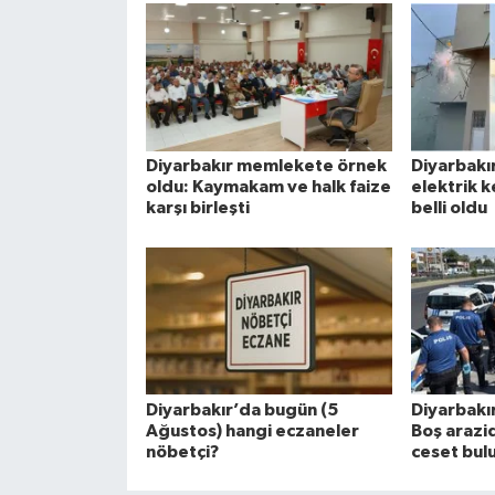
Diyarbakır memlekete örnek
Diyarbakı
oldu: Kaymakam ve halk faize
elektrik k
karşı birleşti
belli oldu
Diyarbakır’da bugün (5
Diyarbakı
Ağustos) hangi eczaneler
Boş arazid
nöbetçi?
ceset bul