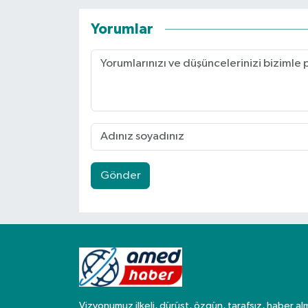
Yorumlar
Gönder
Vizyonumuz ilkeli, dürüst, özgün, tarafsız, haber al