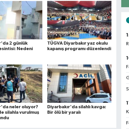
1
r'da 2 günlük
TÜGVA Diyarbakır yaz okulu
R
esintisi: Nedeni
kapanış programı düzenlendi
1
F
G
S
1
r'da neler oluyor?
Diyarbakır'da silahlı kavga:
K
e silahla vurulmuş
Bir ölü bir yaralı
undu
F