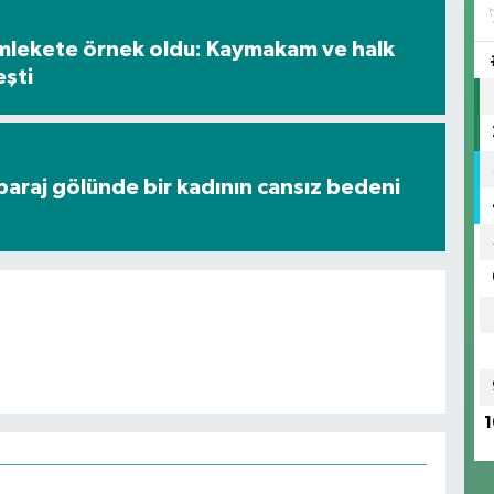
mlekete örnek oldu: Kaymakam ve halk
eşti
araj gölünde bir kadının cansız bedeni
1