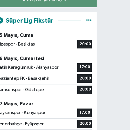
Süper Lig Fikstür
5 Mayıs, Cuma
izespor - Beşiktaş
20:00
6 Mayıs, Cumartesi
atih Karagümrük - Alanyaspor
17:00
aziantep FK - Başakşehir
20:00
amsunspor - Göztepe
20:00
7 Mayıs, Pazar
ayserispor - Konyaspor
17:00
enerbahçe - Eyüpspor
20:00