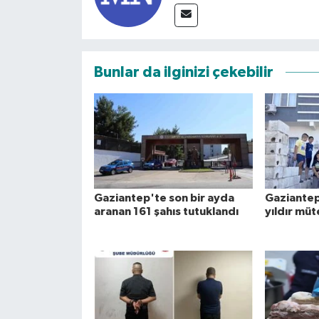
Bunlar da ilginizi çekebilir
Gaziantep'te son bir ayda
Gaziantep'
aranan 161 şahıs tutuklandı
yıldır mü