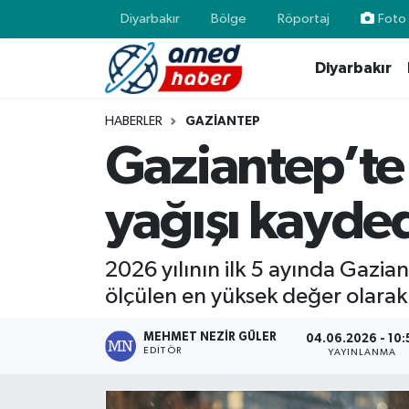
Diyarbakır
Bölge
Röportaj
Foto 
Diyarbakır
Diyarbakır
Diyarbakır
Diyarbakır Nöbetçi Eczaneler
Bölge
Aile
Diyarbakır Hava Durumu
HABERLER
GAZIANTEP
Gaziantep’te 
Röportaj
Asayiş
Diyarbakır Namaz Vakitleri
yağışı kayded
Foto Galeri
Bilim & Teknoloji
Diyarbakır Trafik Yoğunluk Haritası
Yazarlar
Bölge
Süper Lig Puan Durumu ve Fikstür
2026 yılının ilk 5 ayında Gazi
ölçülen en yüksek değer olarak 
Dünya
Tüm Manşetler
MEHMET NEZIR GÜLER
04.06.2026 - 10:
Eğitim
Son Dakika Haberleri
EDITÖR
YAYINLANMA
Ekonomi
Haber Arşivi