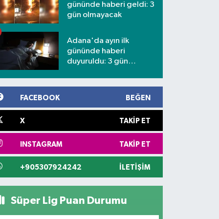
gününde haberi geldi: 3
gün olmayacak
Adana'da ayın ilk
gününde haberi
duyuruldu: 3 gün
kesilecek
FACEBOOK
BEĞEN
X
TAKIP ET
INSTAGRAM
TAKIP ET
+905307924242
İLETIŞIM
Süper Lig Puan Durumu