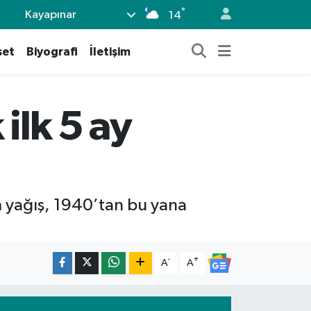
°
Kayapınar
14
set
Biyografi
İletişim
ilk 5 ay
m yağış, 1940’tan bu yana
-
+
A
A