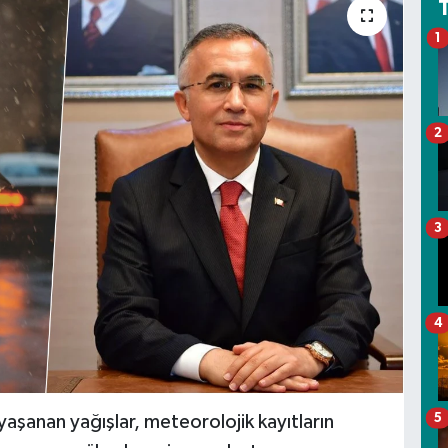
1
2
3
4
5
yaşanan yağışlar, meteorolojik kayıtların