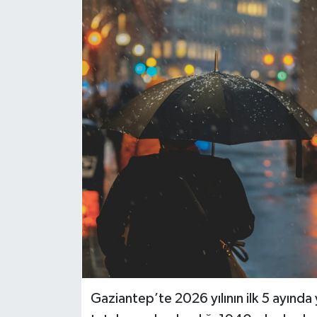
Genel
Güncel
Gündem
İlim & İrfan
Kültür & Sanat
KURDÎ
Sağlık
Sağlık & Yaşam
Gaziantep’te 2026 yılının ilk 5 ayında 
Siyaset