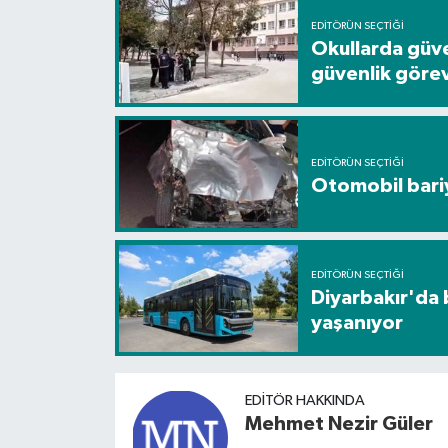
EDITÖRÜN SEÇTIĞI
Okullarda güve
güvenlik görevl
EDITÖRÜN SEÇTIĞI
Otomobil bariye
EDITÖRÜN SEÇTIĞI
Diyarbakır'da 
yaşanıyor
EDITÖR HAKKINDA
Mehmet Nezir Güler