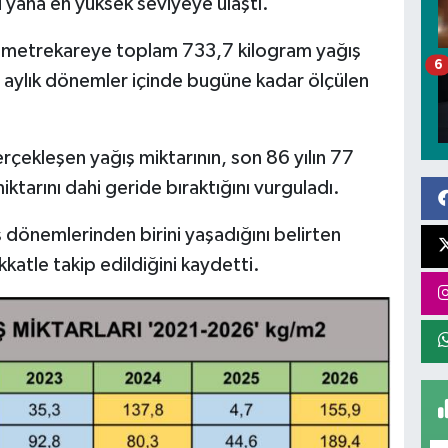
 yana en yüksek seviyeye ulaştı.
e metrekareye toplam 733,7 kilogram yağış
6
5 aylık dönemler içinde bugüne kadar ölçülen
gerçekleşen yağış miktarının, son 86 yılın 77
iktarını dahi geride bıraktığını vurguladı.
ış dönemlerinden birini yaşadığını belirten
katle takip edildiğini kaydetti.