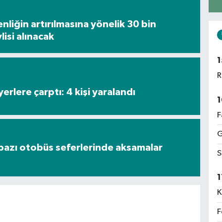
nliğin artırılmasına yönelik 30 bin
isi alınacak
1
R
rlere çarptı: 4 kişi yaralandı
1
F
G
bazı otobüs seferlerinde aksamalar
S
1
K
F