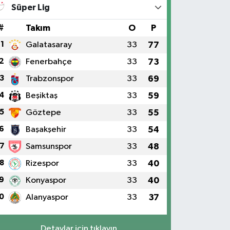
Süper Lig
#
Takım
O
P
1
Galatasaray
33
77
2
Fenerbahçe
33
73
3
Trabzonspor
33
69
4
Beşiktaş
33
59
5
Göztepe
33
55
6
Başakşehir
33
54
7
Samsunspor
33
48
8
Rizespor
33
40
9
Konyaspor
33
40
0
Alanyaspor
33
37
Detaylar için tıklayın