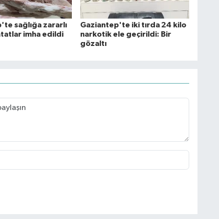
te sağlığa zararlı
Gaziantep'te iki tırda 24 kilo
tatlar imha edildi
narkotik ele geçirildi: Bir
gözaltı