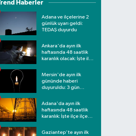
Trend Haberler
Adana ve ilçelerine 2
günlük uyarı geldi:
TEDAŞ duyurdu
Ankara'da ayın ilk
haftasında 48 saatlik
karanlık olacak: İşte ilçe
ilçe etkilenecek
mahalleler
Mersin'de ayın ilk
gününde haberi
duyuruldu: 3 gün
kesilecek
Adana'da ayın ilk
haftasında 48 saatlik
karanlık: İşte ilçe ilçe
mahalleler ve saatler
Gaziantep'te ayın ilk