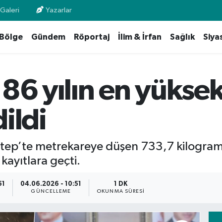
Galeri
Yazarlar
Bölge
Gündem
Röportaj
İlim & İrfan
Sağlık
Siya
86 yılın en yüksek 
ildi
antep’te metrekareye düşen 733,7 kilogra
kayıtlara geçti.
51
04.06.2026 - 10:51
1 DK
GÜNCELLEME
OKUNMA SÜRESI