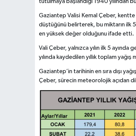
tutulmaya başlandığı 1940 yılından bu
Spor
Gaziantep Valisi Kemal Çeber, kentt
düştüğünü belirterek, bu miktarın ilk 
Yaşam
en yüksek değer olduğunu ifade etti.
Vali Çeber, yalnızca yılın ilk 5 ayında 
yılında kaydedilen yıllık toplam yağış m
Gaziantep’in tarihinin en sıra dışı yağ
Çeber, sürecin meteorolojik açıdan dik