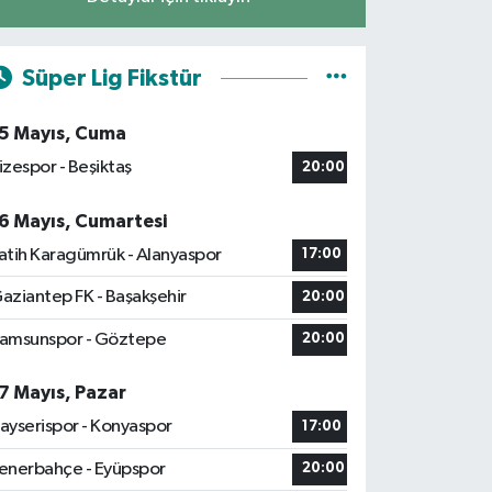
Süper Lig Fikstür
5 Mayıs, Cuma
izespor - Beşiktaş
20:00
6 Mayıs, Cumartesi
atih Karagümrük - Alanyaspor
17:00
aziantep FK - Başakşehir
20:00
amsunspor - Göztepe
20:00
7 Mayıs, Pazar
ayserispor - Konyaspor
17:00
enerbahçe - Eyüpspor
20:00