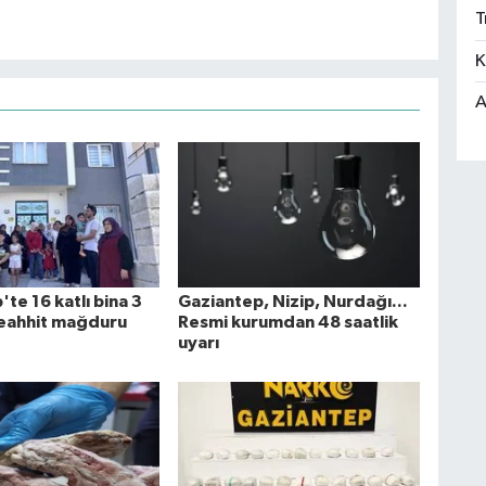
T
K
A
te 16 katlı bina 3
Gaziantep, Nizip, Nurdağı...
teahhit mağduru
Resmi kurumdan 48 saatlik
uyarı