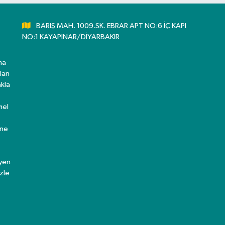
BARIŞ MAH. 1009.SK. EBRAR APT NO:6 İÇ KAPI
NO:1 KAYAPINAR/DİYARBAKIR
ma
lan
kla
mel
ine
eyen
zle