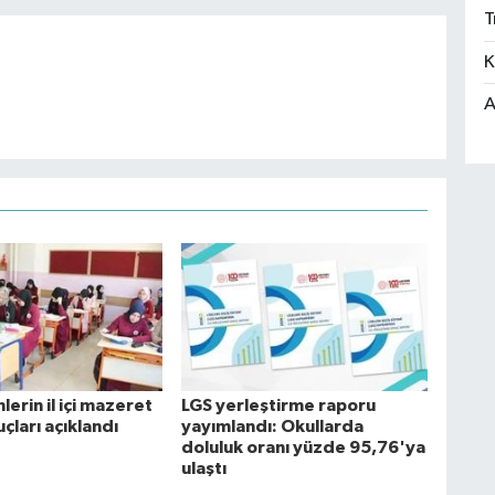
T
K
A
erin il içi mazeret
LGS yerleştirme raporu
uçları açıklandı
yayımlandı: Okullarda
doluluk oranı yüzde 95,76'ya
ulaştı