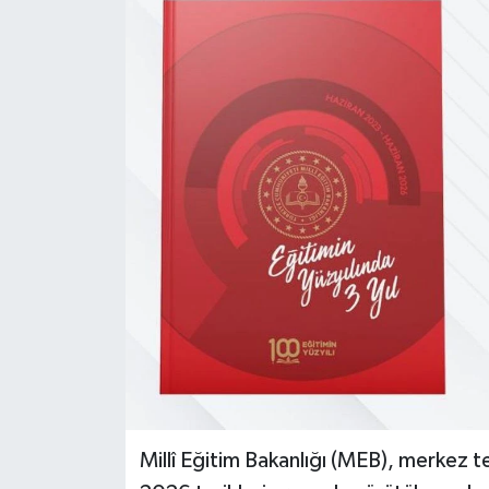
Genel
Güncel
Gündem
İlim & İrfan
Kültür & Sanat
KURDÎ
Sağlık
Sağlık & Yaşam
Millî Eğitim Bakanlığı (MEB), merkez te
Siyaset