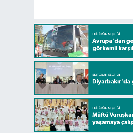
EDITÖRÜN SEÇTIĞI
Avrupa'dan gel
görkemli karş
EDITÖRÜN SEÇTIĞI
Diyarbakır'da g
EDITÖRÜN SEÇTIĞI
Müftü Vuruşkan
yaşamaya çalış