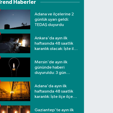
Trend Haberler
Adana ve ilçelerine 2
günlük uyarı geldi:
TEDAŞ duyurdu
Ankara'da ayın ilk
haftasında 48 saatlik
karanlık olacak: İşte ilçe
ilçe etkilenecek
mahalleler
Mersin'de ayın ilk
gününde haberi
duyuruldu: 3 gün
kesilecek
Adana'da ayın ilk
haftasında 48 saatlik
karanlık: İşte ilçe ilçe
mahalleler ve saatler
Gaziantep'te ayın ilk