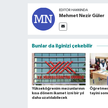
EDITÖR HAKKINDA
Mehmet Nezir Güler
Bunlar da ilginizi çekebilir
Yükseköğrenim mezunlarının
Öğretmenl
kısa dönem ikamet izni bir yıl
tayini son
daha uzatılabilecek