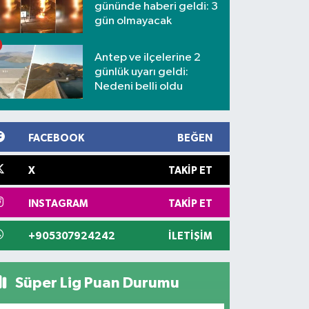
gününde haberi geldi: 3
gün olmayacak
Antep ve ilçelerine 2
günlük uyarı geldi:
Nedeni belli oldu
FACEBOOK
BEĞEN
X
TAKIP ET
INSTAGRAM
TAKIP ET
+905307924242
İLETIŞIM
Süper Lig Puan Durumu