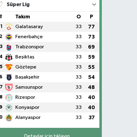
Süper Lig
#
Takım
O
P
1
Galatasaray
33
77
2
Fenerbahçe
33
73
3
Trabzonspor
33
69
4
Beşiktaş
33
59
5
Göztepe
33
55
6
Başakşehir
33
54
7
Samsunspor
33
48
8
Rizespor
33
40
9
Konyaspor
33
40
0
Alanyaspor
33
37
Detaylar için tıklayın