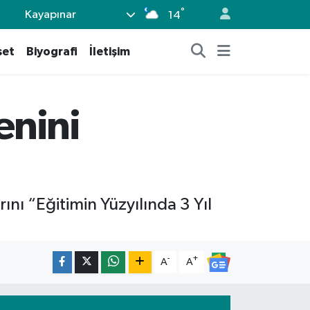
°
Kayapınar
14
set
Biyografi
İletişim
enini
ı “Eğitimin Yüzyılında 3 Yıl
-
+
A
A