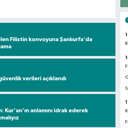
1
en Filistin konvoyuna Şanlıurfa'da
R
ılama
1
F
G
üvenlik verileri açıklandı
S
1
: Kur'an'ın anlamını idrak ederek
K
malıyız
F