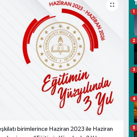
1
2
3
4
5
şkilatı birimlerince Haziran 2023 ile Haziran