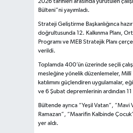
2026 tarihleri arasında yürütülen çalış
Bülteni”ni yayımladı.
Spor
Strateji Geliştirme Başkanlığınca hazı
Yaşam
doğrultusunda 12. Kalkınma Planı, Ort
Programı ve MEB Stratejik Planı çerçev
verildi.
Toplamda 400’ün üzerinde seçili çalış
mesleğine yönelik düzenlemeler, Millî E
katılımını güçlendiren uygulamalar, eği
ve 6 Şubat depremlerinin ardından 11 il
Bültende ayrıca “Yeşil Vatan”, “Mavi
Ramazan”, “Maarifin Kalbinde Çocuk” 
yer aldı.