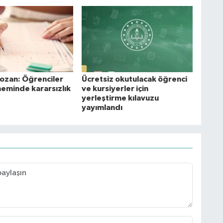
Kozan: Öğrenciler
Ücretsiz okutulacak öğrenci
neminde kararsızlık
ve kursiyerler için
yerleştirme kılavuzu
yayımlandı