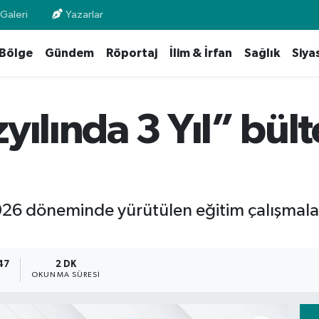
Galeri
Yazarlar
Bölge
Gündem
Röportaj
İlim & İrfan
Sağlık
Siya
yılında 3 Yıl” bült
 döneminde yürütülen eğitim çalışmaların
47
2 DK
OKUNMA SÜRESI