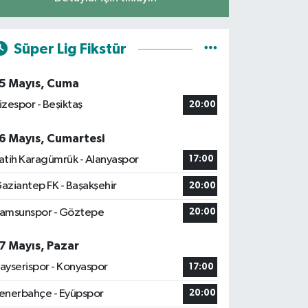
Süper Lig Fikstür
5 Mayıs, Cuma
izespor - Beşiktaş
20:00
6 Mayıs, Cumartesi
atih Karagümrük - Alanyaspor
17:00
aziantep FK - Başakşehir
20:00
amsunspor - Göztepe
20:00
7 Mayıs, Pazar
ayserispor - Konyaspor
17:00
enerbahçe - Eyüpspor
20:00