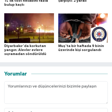
TL'lik tost hesabını fazla
çarpıştı: 2 yaralı
bulup kaçtı
Diyarbakır'da korkutan
Muş'ta bir haftada 9 binin
yangın: Alevler evlere
üzerinde kişi sorgulandı
sıçramadan söndürüldü
Yorumlar