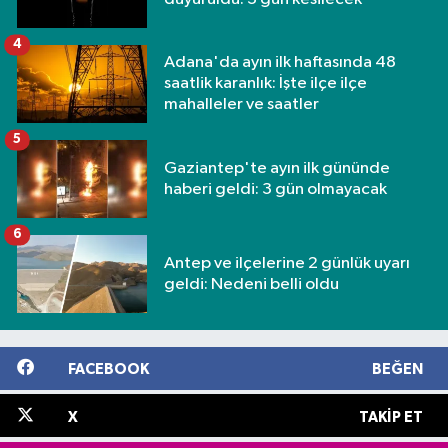
4
Adana'da ayın ilk haftasında 48
saatlik karanlık: İşte ilçe ilçe
mahalleler ve saatler
5
Gaziantep'te ayın ilk gününde
haberi geldi: 3 gün olmayacak
6
Antep ve ilçelerine 2 günlük uyarı
geldi: Nedeni belli oldu
FACEBOOK
BEĞEN
X
TAKIP ET