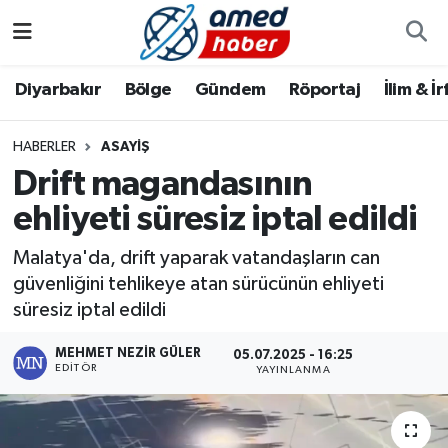
Diyarbakır
Diyarbakır
Diyarbakır Nöbetçi Eczaneler
Diyarbakır
Bölge
Gündem
Röportaj
İlim & İ
Bölge
Aile
Diyarbakır Hava Durumu
HABERLER
ASAYIŞ
Drift magandasının
Röportaj
Asayiş
Diyarbakır Namaz Vakitleri
ehliyeti süresiz iptal edildi
Foto Galeri
Bilim & Teknoloji
Diyarbakır Trafik Yoğunluk Haritası
Malatya'da, drift yaparak vatandaşların can
Yazarlar
Bölge
Süper Lig Puan Durumu ve Fikstür
güvenliğini tehlikeye atan sürücünün ehliyeti
süresiz iptal edildi
Dünya
Tüm Manşetler
MEHMET NEZIR GÜLER
05.07.2025 - 16:25
EDITÖR
YAYINLANMA
Eğitim
Son Dakika Haberleri
Ekonomi
Haber Arşivi