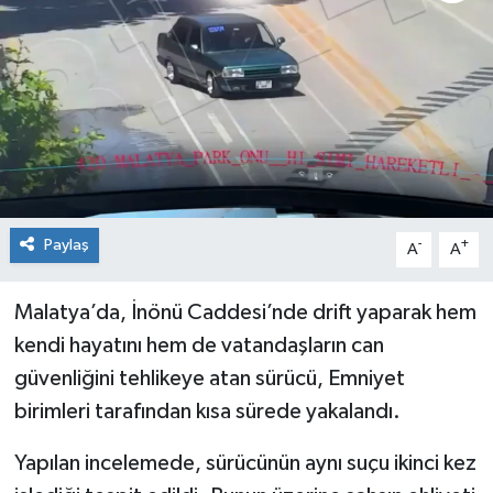
Genel
Güncel
Gündem
İlim & İrfan
Paylaş
-
+
A
A
Kültür & Sanat
Malatya’da, İnönü Caddesi’nde drift yaparak hem
KURDÎ
kendi hayatını hem de vatandaşların can
Sağlık
güvenliğini tehlikeye atan sürücü, Emniyet
birimleri tarafından kısa sürede yakalandı.
Sağlık & Yaşam
Yapılan incelemede, sürücünün aynı suçu ikinci kez
Siyaset