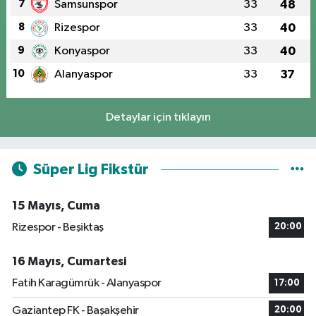
7
Samsunspor
33
48
8
Rizespor
33
40
9
Konyaspor
33
40
10
Alanyaspor
33
37
Detaylar için tıklayın
Süper Lig Fikstür
15 Mayıs, Cuma
Rizespor - Beşiktaş
20:00
16 Mayıs, Cumartesi
Fatih Karagümrük - Alanyaspor
17:00
Gaziantep FK - Başakşehir
20:00