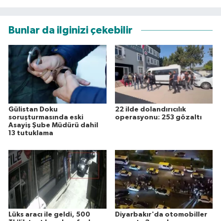
Bunlar da ilginizi çekebilir
Gülistan Doku
22 ilde dolandırıcılık
soruşturmasında eski
operasyonu: 253 gözaltı
Asayiş Şube Müdürü dahil
13 tutuklama
Lüks aracı ile geldi, 500
Diyarbakır'da otomobiller