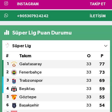
INSTAGRAM
TAKIP ET
+905307924242
İLETIŞIM
Süper Lig Puan Durumu
Süper Lig
#
Takım
O
P
1
Galatasaray
33
77
2
Fenerbahçe
33
73
3
Trabzonspor
33
69
4
Beşiktaş
33
59
5
Göztepe
33
55
6
Başakşehir
33
54