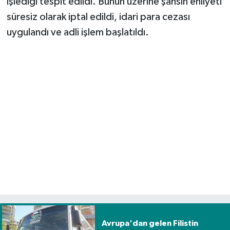
işlediği tespit edildi. Bunun üzerine şahsın ehliyeti
süresiz olarak iptal edildi, idari para cezası
Spor
uygulandı ve adli işlem başlatıldı.
Yaşam
Avrupa'dan gelen Filistin