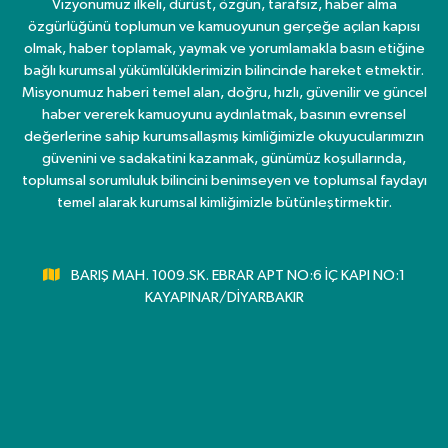
Vizyonumuz ilkeli, dürüst, özgün, tarafsız, haber alma
özgürlüğünü toplumun ve kamuoyunun gerçeğe açılan kapısı
olmak, haber toplamak, yaymak ve yorumlamakla basın etiğine
bağlı kurumsal yükümlülüklerimizin bilincinde hareket etmektir.
Misyonumuz haberi temel alan, doğru, hızlı, güvenilir ve güncel
haber vererek kamuoyunu aydınlatmak, basının evrensel
değerlerine sahip kurumsallaşmış kimliğimizle okuyucularımızın
güvenini ve sadakatini kazanmak, günümüz koşullarında,
toplumsal sorumluluk bilincini benimseyen ve toplumsal faydayı
temel alarak kurumsal kimliğimizle bütünleştirmektir.
BARIŞ MAH. 1009.SK. EBRAR APT NO:6 İÇ KAPI NO:1
KAYAPINAR/DİYARBAKIR