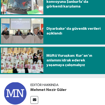
konvoyuna Şanlıurfa'da
görkemli karşılama
Diyarbakır'da güvenlik verileri
açıklandı
Müftü Vuruşkan: Kur'an'ın
anlamını idrak ederek
yaşamaya çalışmalıyız
EDITÖR HAKKINDA
Mehmet Nezir Güler