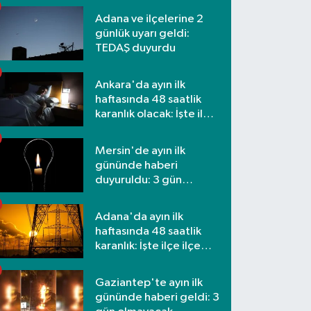
Adana ve ilçelerine 2
günlük uyarı geldi:
TEDAŞ duyurdu
Ankara'da ayın ilk
haftasında 48 saatlik
karanlık olacak: İşte ilçe
ilçe etkilenecek
mahalleler
Mersin'de ayın ilk
gününde haberi
duyuruldu: 3 gün
kesilecek
Adana'da ayın ilk
haftasında 48 saatlik
karanlık: İşte ilçe ilçe
mahalleler ve saatler
Gaziantep'te ayın ilk
gününde haberi geldi: 3