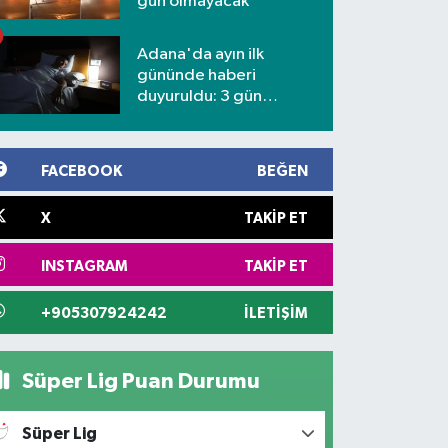
gün olmayacak
Adana'da ayın ilk
gününde haberi
duyuruldu: 3 gün
kesilecek
FACEBOOK
BEĞEN
X
TAKIP ET
INSTAGRAM
TAKIP ET
+905307924242
İLETIŞIM
Süper Lig Puan Durumu
Süper Lig