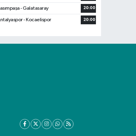
asımpaşa - Galatasaray
20:00
ntalyaspor - Kocaelispor
20:00