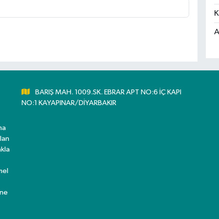
K
A
BARIŞ MAH. 1009.SK. EBRAR APT NO:6 İÇ KAPI
NO:1 KAYAPINAR/DİYARBAKIR
ma
lan
kla
mel
ine