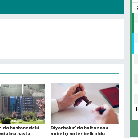
1
r'da hastanedeki
Diyarbakır'da hafta sonu
ndalına hasta
nöbetçi noter belli oldu