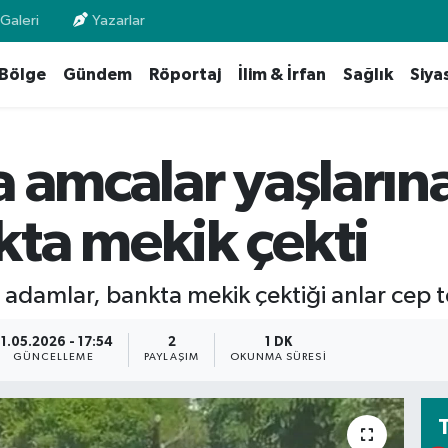
Galeri
Yazarlar
Bölge
Gündem
Röportaj
İlim & İrfan
Sağlık
Siya
 amcalar yaşlarına
ta mekik çekti
 adamlar, bankta mekik çektiği anlar cep t
1.05.2026 - 17:54
2
1 DK
GÜNCELLEME
PAYLAŞIM
OKUNMA SÜRESI