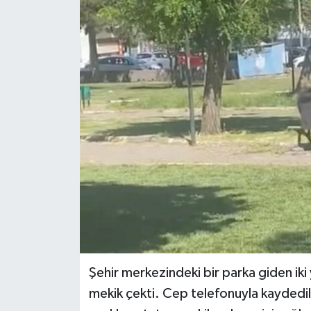
Genel
Güncel
Gündem
İlim & İrfan
Kültür & Sanat
KURDÎ
Sağlık
Şehir merkezindeki bir parka giden iki 
Sağlık & Yaşam
mekik çekti. Cep telefonuyla kaydedile
Siyaset