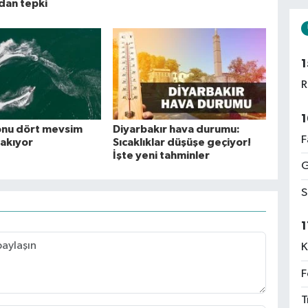
ndan tepki
1
R
1
onu dört mevsim
Diyarbakır hava durumu:
F
rakıyor
Sıcaklıklar düşüşe geçiyor!
İşte yeni tahminler
G
S
1
K
F
T