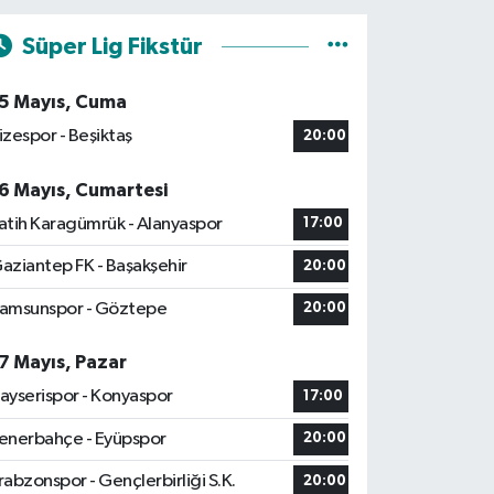
Süper Lig Fikstür
5 Mayıs, Cuma
izespor - Beşiktaş
20:00
6 Mayıs, Cumartesi
atih Karagümrük - Alanyaspor
17:00
aziantep FK - Başakşehir
20:00
amsunspor - Göztepe
20:00
7 Mayıs, Pazar
ayserispor - Konyaspor
17:00
enerbahçe - Eyüpspor
20:00
rabzonspor - Gençlerbirliği S.K.
20:00