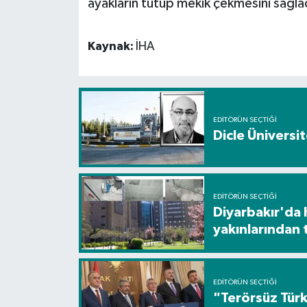
ayakların tutup mekik çekmesini sağla
Spor
Kaynak:
İHA
Yaşam
EDITÖRÜN SEÇTIĞI
Dicle Üniversi
EDITÖRÜN SEÇTIĞI
Diyarbakır'da 
yakınlarından 
EDITÖRÜN SEÇTIĞI
"Terörsüz Türk