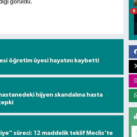
dığı görüldü.
6
tesi öğretim üyesi hayatını kaybetti
hastanedeki hijyen skandalına hasta
tepki
iye" süreci: 12 maddelik teklif Meclis'te