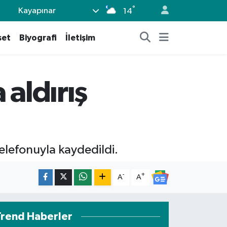
°
Kayapınar
14
set
Biyografi
İletişim
 aldırış
elefonuyla kaydedildi.
-
+
A
A
Trend Haberler