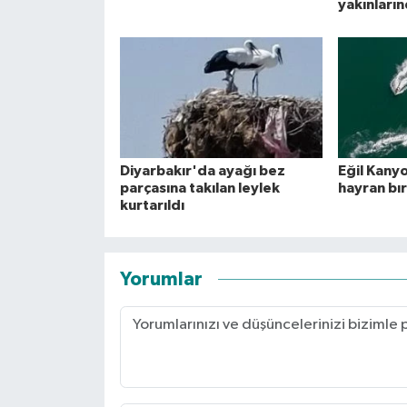
yakınları
Diyarbakır'da ayağı bez
Eğil Kany
parçasına takılan leylek
hayran bı
kurtarıldı
Yorumlar