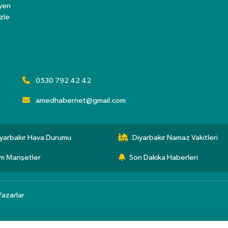
eyen
zle
0530 792 42 42
amedhabernet@gmail.com
yarbakır Hava Durumu
Diyarbakır Namaz Vakitleri
m Manşetler
Son Dakika Haberleri
Yazarlar