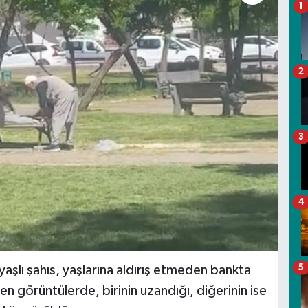
1
2
3
4
5
yaşlı şahıs, yaşlarına aldırış etmeden bankta
n görüntülerde, birinin uzandığı, diğerinin ise