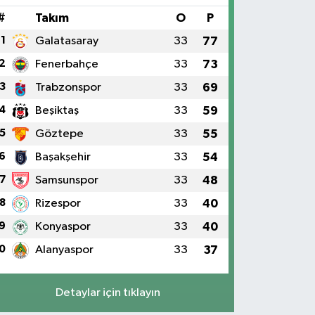
#
Takım
O
P
1
Galatasaray
33
77
2
Fenerbahçe
33
73
3
Trabzonspor
33
69
4
Beşiktaş
33
59
5
Göztepe
33
55
6
Başakşehir
33
54
7
Samsunspor
33
48
8
Rizespor
33
40
9
Konyaspor
33
40
0
Alanyaspor
33
37
Detaylar için tıklayın