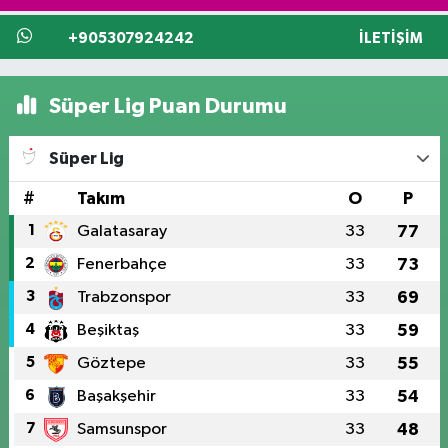
+905307924242
İLETIŞIM
Süper Lig Puan Durumu
Süper Lig
#
Takım
O
P
1
Galatasaray
33
77
2
Fenerbahçe
33
73
3
Trabzonspor
33
69
4
Beşiktaş
33
59
5
Göztepe
33
55
6
Başakşehir
33
54
7
Samsunspor
33
48