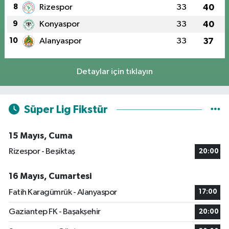
8
Rizespor
33
40
9
Konyaspor
33
40
10
Alanyaspor
33
37
Detaylar için tıklayın
Süper Lig Fikstür
15 Mayıs, Cuma
Rizespor - Beşiktaş
20:00
16 Mayıs, Cumartesi
Fatih Karagümrük - Alanyaspor
17:00
Gaziantep FK - Başakşehir
20:00