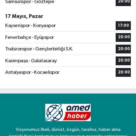
Samsunspor - Göztepe
20:00
17 Mayıs, Pazar
Kayserispor - Konyaspor
17:00
Fenerbahçe - Eyüpspor
20:00
Trabzonspor - Gençlerbirliği S.K.
20:00
Kasımpaşa - Galatasaray
20:00
Antalyaspor - Kocaelispor
20:00
Vizyonumuz ilkeli, dürüst, özgün, tarafsız, haber alma