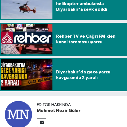
helikopter ambulansla
Diyarbakır'a sevk edildi
Rehber TV ve Çağrı FM'den
kanal taraması uyarısı
Diyarbakır'da gece yarısı
kavgasında 2 yaralı
EDITÖR HAKKINDA
Mehmet Nezir Güler