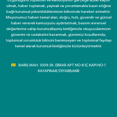
özgürlüğünü toplumun ve kamuoyunun gerçeğe açılan kapısı
olmak, haber toplamak, yaymak ve yorumlamakla basın etiğine
bağlı kurumsal yükümlülüklerimizin bilincinde hareket etmektir.
Misyonumuz haberi temel alan, doğru, hızlı, güvenilir ve güncel
haber vererek kamuoyunu aydınlatmak, basının evrensel
değerlerine sahip kurumsallaşmış kimliğimizle okuyucularımızın
güvenini ve sadakatini kazanmak, günümüz koşullarında,
toplumsal sorumluluk bilincini benimseyen ve toplumsal faydayı
temel alarak kurumsal kimliğimizle bütünleştirmektir.
BARIŞ MAH. 1009.SK. EBRAR APT NO:6 İÇ KAPI NO:1
KAYAPINAR/DİYARBAKIR