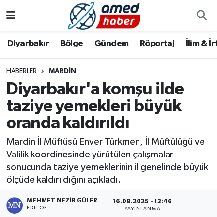
Diyarbakır
Diyarbakır
Diyarbakır Nöbetçi Eczaneler
Diyarbakır
Bölge
Gündem
Röportaj
İlim & İ
Bölge
Aile
Diyarbakır Hava Durumu
HABERLER
MARDIN
Diyarbakır'a komşu ilde
Röportaj
Asayiş
Diyarbakır Namaz Vakitleri
taziye yemekleri büyük
Foto Galeri
Bilim & Teknoloji
Diyarbakır Trafik Yoğunluk Haritası
oranda kaldırıldı
Yazarlar
Bölge
Süper Lig Puan Durumu ve Fikstür
Mardin İl Müftüsü Enver Türkmen, İl Müftülüğü ve
Valilik koordinesinde yürütülen çalışmalar
Dünya
Tüm Manşetler
sonucunda taziye yemeklerinin il genelinde büyük
ölçüde kaldırıldığını açıkladı.
Eğitim
Son Dakika Haberleri
MEHMET NEZIR GÜLER
16.08.2025 - 13:46
EDITÖR
Ekonomi
Haber Arşivi
YAYINLANMA