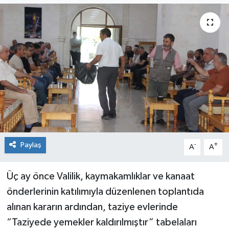
Genel
Güncel
Gündem
İlim & İrfan
Kültür & Sanat
Paylaş
-
+
A
A
KURDÎ
Sağlık
Üç ay önce Valilik, kaymakamlıklar ve kanaat
önderlerinin katılımıyla düzenlenen toplantıda
Sağlık & Yaşam
alınan kararın ardından, taziye evlerinde
“Taziyede yemekler kaldırılmıştır” tabelaları
Siyaset