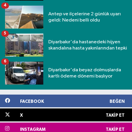
4
Antep ve ilçelerine 2 günlük uyarı
geldi: Nedeni belli oldu
5
Diyarbakır'da hastanedeki hijyen
skandalına hasta yakınlarından tepki
6
Diyarbakır'da beyaz dolmuşlarda
kartlı ödeme dönemi başlıyor
FACEBOOK
BEĞEN
X
TAKIP ET
INSTAGRAM
TAKIP ET