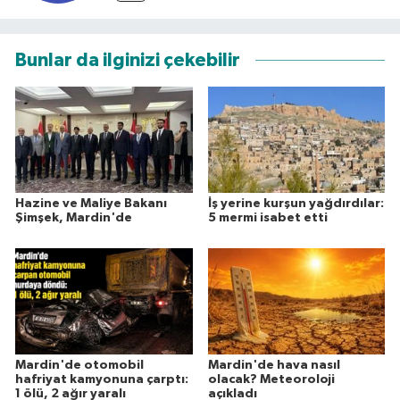
Bunlar da ilginizi çekebilir
Hazine ve Maliye Bakanı
İş yerine kurşun yağdırdılar:
Şimşek, Mardin'de
5 mermi isabet etti
Mardin'de otomobil
Mardin'de hava nasıl
hafriyat kamyonuna çarptı:
olacak? Meteoroloji
1 ölü, 2 ağır yaralı
açıkladı