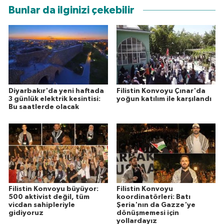
Bunlar da ilginizi çekebilir
Diyarbakır'da yeni haftada
Filistin Konvoyu Çınar'da
3 günlük elektrik kesintisi:
yoğun katılım ile karşılandı
Bu saatlerde olacak
Filistin Konvoyu büyüyor:
Filistin Konvoyu
500 aktivist değil, tüm
koordinatörleri: Batı
vicdan sahipleriyle
Şeria'nın da Gazze'ye
gidiyoruz
dönüşmemesi için
yollardayız