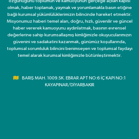
özgürlüğünü toplumun ve kamuoyunun gerçeğe açılan kapısı
olmak, haber toplamak, yaymak ve yorumlamakla basın etiğine
bağlı kurumsal yükümlülüklerimizin bilincinde hareket etmektir.
Misyonumuz haberi temel alan, doğru, hızlı, güvenilir ve güncel
haber vererek kamuoyunu aydınlatmak, basının evrensel
değerlerine sahip kurumsallaşmış kimliğimizle okuyucularımızın
güvenini ve sadakatini kazanmak, günümüz koşullarında,
toplumsal sorumluluk bilincini benimseyen ve toplumsal faydayı
temel alarak kurumsal kimliğimizle bütünleştirmektir.
BARIŞ MAH. 1009.SK. EBRAR APT NO:6 İÇ KAPI NO:1
KAYAPINAR/DİYARBAKIR