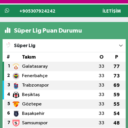
+905307924242
İLETIŞIM
Süper Lig Puan Durumu
Süper Lig
#
Takım
O
P
1
Galatasaray
33
77
2
Fenerbahçe
33
73
3
Trabzonspor
33
69
4
Beşiktaş
33
59
5
Göztepe
33
55
6
Başakşehir
33
54
7
Samsunspor
33
48