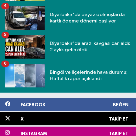
4
Diyarbakır'da beyaz dolmuşlarda
kartlı ödeme dönemi başlıyor
5
Diyarbakır'da arazi kavgası can aldı:
2 aylık gelin öldü
6
Bingöl ve ilçelerinde hava durumu;
Haftalık rapor açıklandı
FACEBOOK
BEĞEN
X
TAKIP ET
INSTAGRAM
TAKIP ET