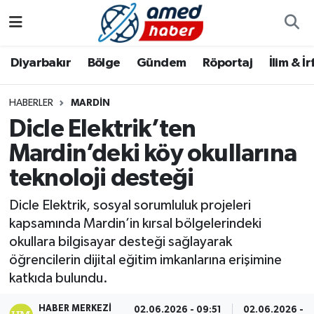
Diyarbakır
Diyarbakır
Diyarbakır Nöbetçi Eczaneler
Diyarbakır
Bölge
Gündem
Röportaj
İlim & İ
Bölge
Aile
Diyarbakır Hava Durumu
HABERLER
MARDIN
Dicle Elektrik’ten
Röportaj
Asayiş
Diyarbakır Namaz Vakitleri
Mardin’deki köy okullarına
Foto Galeri
Bilim & Teknoloji
Diyarbakır Trafik Yoğunluk Haritası
teknoloji desteği
Yazarlar
Bölge
Süper Lig Puan Durumu ve Fikstür
Dicle Elektrik, sosyal sorumluluk projeleri
kapsamında Mardin’in kırsal bölgelerindeki
Dünya
Tüm Manşetler
okullara bilgisayar desteği sağlayarak
öğrencilerin dijital eğitim imkanlarına erişimine
Eğitim
Son Dakika Haberleri
katkıda bulundu.
Ekonomi
Haber Arşivi
HABER MERKEZI
02.06.2026 - 09:51
02.06.2026 - 1