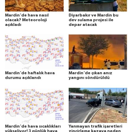
Mardin'de hava nasıl
Diyarbakır ve Mardin bu
olacak? Meteoroloji
dev sulama projesi ile
açıkladı
depar atacak
Mardin'de haftalık hava
Mardin'de çıkan anız
durumu açıklandı
yangını söndürüldü
Mardin'de hava sıcaklıkları
Yanmayan trafik işaretleri
yükseliyor! 3 günlük hava
zincirleme kazaya neden