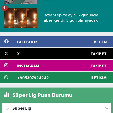
6
Gaziantep'te ayın ilk gününde
haberi geldi: 3 gün olmayacak
FACEBOOK
BEĞEN
X
TAKIP ET
INSTAGRAM
TAKIP ET
+905307924242
İLETIŞIM
Süper Lig Puan Durumu
Süper Lig