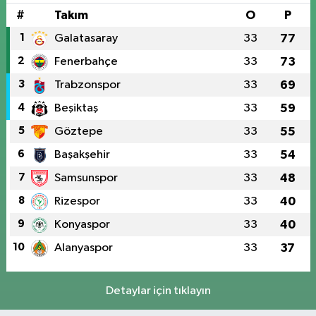
#
Takım
O
P
1
Galatasaray
33
77
2
Fenerbahçe
33
73
3
Trabzonspor
33
69
4
Beşiktaş
33
59
5
Göztepe
33
55
6
Başakşehir
33
54
7
Samsunspor
33
48
8
Rizespor
33
40
9
Konyaspor
33
40
10
Alanyaspor
33
37
Detaylar için tıklayın