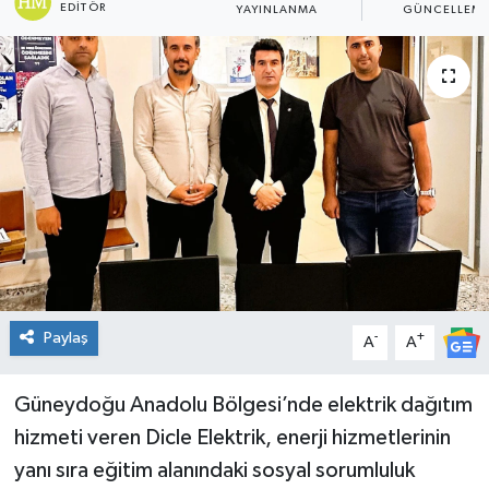
EDITÖR
YAYINLANMA
GÜNCELLEM
Genel
Güncel
Gündem
İlim & İrfan
Kültür & Sanat
KURDÎ
Paylaş
-
+
A
A
Sağlık
Güneydoğu Anadolu Bölgesi’nde elektrik dağıtım
Sağlık & Yaşam
hizmeti veren Dicle Elektrik, enerji hizmetlerinin
yanı sıra eğitim alanındaki sosyal sorumluluk
Siyaset