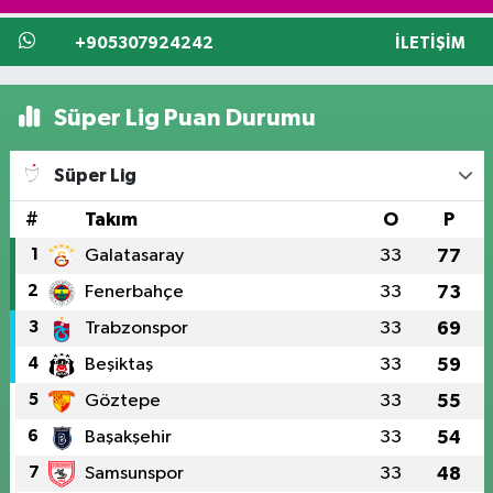
+905307924242
İLETIŞIM
Süper Lig Puan Durumu
Süper Lig
#
Takım
O
P
1
Galatasaray
33
77
2
Fenerbahçe
33
73
3
Trabzonspor
33
69
4
Beşiktaş
33
59
5
Göztepe
33
55
6
Başakşehir
33
54
7
Samsunspor
33
48