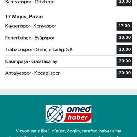
Samsunspor - Göztepe
20:00
17 Mayıs, Pazar
Kayserispor - Konyaspor
17:00
Fenerbahçe - Eyüpspor
20:00
Trabzonspor - Gençlerbirliği S.K.
20:00
Kasımpaşa - Galatasaray
20:00
Antalyaspor - Kocaelispor
20:00
Vizyonumuz ilkeli, dürüst, özgün, tarafsız, haber alma