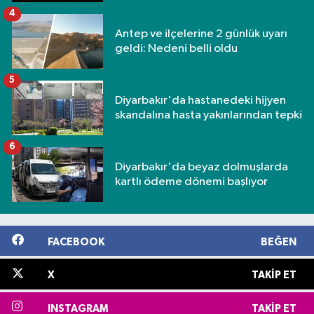
4
Antep ve ilçelerine 2 günlük uyarı
geldi: Nedeni belli oldu
5
Diyarbakır'da hastanedeki hijyen
skandalına hasta yakınlarından tepki
6
Diyarbakır'da beyaz dolmuşlarda
kartlı ödeme dönemi başlıyor
FACEBOOK
BEĞEN
X
TAKIP ET
INSTAGRAM
TAKIP ET