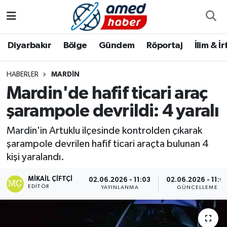
Diyarbakır
Diyarbakır
Diyarbakır Nöbetçi Eczaneler
Diyarbakır
Bölge
Gündem
Röportaj
İlim & İ
Bölge
Aile
Diyarbakır Hava Durumu
HABERLER
MARDIN
Mardin'de hafif ticari araç
Röportaj
Asayiş
Diyarbakır Namaz Vakitleri
şarampole devrildi: 4 yaralı
Foto Galeri
Bilim & Teknoloji
Diyarbakır Trafik Yoğunluk Haritası
Mardin'in Artuklu ilçesinde kontrolden çıkarak
Yazarlar
Bölge
Süper Lig Puan Durumu ve Fikstür
şarampole devrilen hafif ticari araçta bulunan 4
kişi yaralandı.
Dünya
Tüm Manşetler
MIKAIL ÇIFTÇI
02.06.2026 - 11:03
02.06.2026 - 11:0
EDITÖR
YAYINLANMA
GÜNCELLEME
Eğitim
Son Dakika Haberleri
Ekonomi
Haber Arşivi