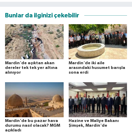
Bunlar da ilginizi çekebilir
Mardin'de açıktan akan
Mardin'de iki aile
dereler tek tek yer altına
arasındaki husumet barışla
alınıyor
sona erdi
Mardin'de bu pazar hava
Hazine ve Maliye Bakanı
durumu nasıl olacak? MGM
Şimşek, Mardin'de
açıkladı