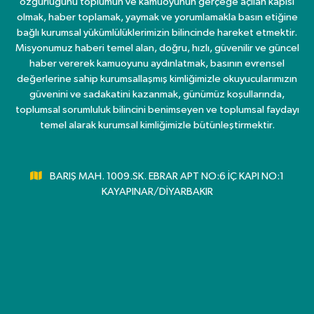
özgürlüğünü toplumun ve kamuoyunun gerçeğe açılan kapısı
olmak, haber toplamak, yaymak ve yorumlamakla basın etiğine
bağlı kurumsal yükümlülüklerimizin bilincinde hareket etmektir.
Misyonumuz haberi temel alan, doğru, hızlı, güvenilir ve güncel
haber vererek kamuoyunu aydınlatmak, basının evrensel
değerlerine sahip kurumsallaşmış kimliğimizle okuyucularımızın
güvenini ve sadakatini kazanmak, günümüz koşullarında,
toplumsal sorumluluk bilincini benimseyen ve toplumsal faydayı
temel alarak kurumsal kimliğimizle bütünleştirmektir.
BARIŞ MAH. 1009.SK. EBRAR APT NO:6 İÇ KAPI NO:1
KAYAPINAR/DİYARBAKIR