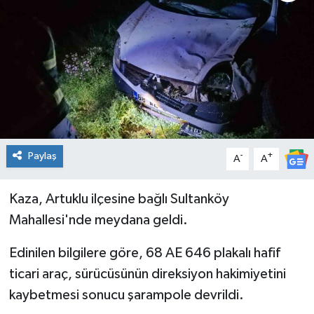
Genel
Güncel
Gündem
İlim & İrfan
Paylaş
-
+
A
A
Kültür & Sanat
Kaza, Artuklu ilçesine bağlı Sultanköy
KURDÎ
Mahallesi'nde meydana geldi.
Sağlık
Edinilen bilgilere göre, 68 AE 646 plakalı hafif
ticari araç, sürücüsünün direksiyon hakimiyetini
Sağlık & Yaşam
kaybetmesi sonucu şarampole devrildi.
Siyaset