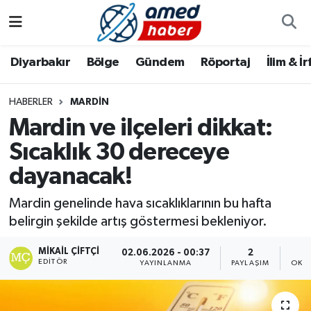
Diyarbakır
Diyarbakır
Diyarbakır Nöbetçi Eczaneler
Diyarbakır
Bölge
Gündem
Röportaj
İlim & İ
Bölge
Aile
Diyarbakır Hava Durumu
HABERLER
MARDIN
Mardin ve ilçeleri dikkat:
Röportaj
Asayiş
Diyarbakır Namaz Vakitleri
Sıcaklık 30 dereceye
Foto Galeri
Bilim & Teknoloji
Diyarbakır Trafik Yoğunluk Haritası
dayanacak!
Yazarlar
Bölge
Süper Lig Puan Durumu ve Fikstür
Mardin genelinde hava sıcaklıklarının bu hafta
belirgin şekilde artış göstermesi bekleniyor.
Dünya
Tüm Manşetler
MIKAIL ÇIFTÇI
02.06.2026 - 00:37
2
EDITÖR
Eğitim
Son Dakika Haberleri
YAYINLANMA
PAYLAŞIM
OKU
Ekonomi
Haber Arşivi