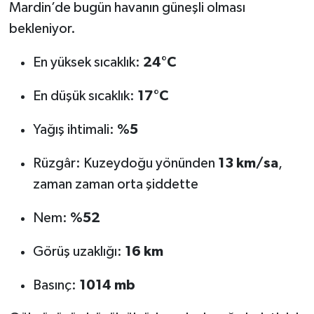
Mardin’de bugün havanın güneşli olması
bekleniyor.
Spor
En yüksek sıcaklık:
24°C
Yaşam
En düşük sıcaklık:
17°C
Yağış ihtimali:
%5
Rüzgâr: Kuzeydoğu yönünden
13 km/sa
,
zaman zaman orta şiddette
Nem:
%52
Görüş uzaklığı:
16 km
Basınç:
1014 mb