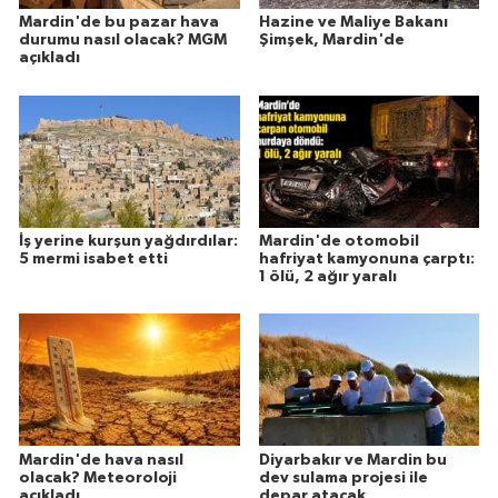
Mardin'de bu pazar hava
Hazine ve Maliye Bakanı
durumu nasıl olacak? MGM
Şimşek, Mardin'de
açıkladı
İş yerine kurşun yağdırdılar:
Mardin'de otomobil
5 mermi isabet etti
hafriyat kamyonuna çarptı:
1 ölü, 2 ağır yaralı
Mardin'de hava nasıl
Diyarbakır ve Mardin bu
olacak? Meteoroloji
dev sulama projesi ile
açıkladı
depar atacak