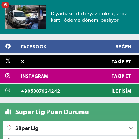
6
Diyarbakır'da beyaz dolmuşlarda
kartlı ödeme dönemi başlıyor
FACEBOOK
BEĞEN
X
TAKIP ET
INSTAGRAM
TAKIP ET
+905307924242
İLETIŞIM
Süper Lig Puan Durumu
Süper Lig