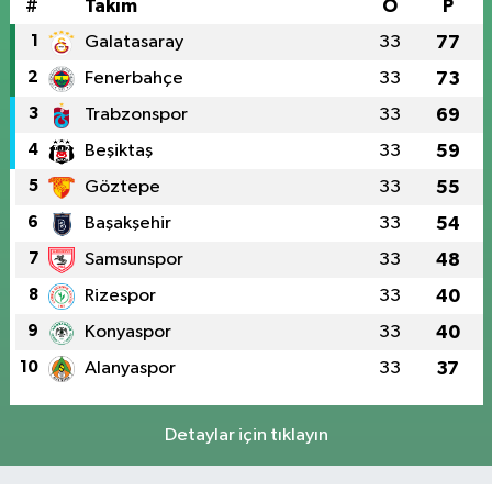
#
Takım
O
P
1
Galatasaray
33
77
2
Fenerbahçe
33
73
3
Trabzonspor
33
69
4
Beşiktaş
33
59
5
Göztepe
33
55
6
Başakşehir
33
54
7
Samsunspor
33
48
8
Rizespor
33
40
9
Konyaspor
33
40
10
Alanyaspor
33
37
Detaylar için tıklayın