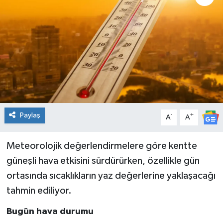
Genel
Güncel
Gündem
İlim & İrfan
Paylaş
-
+
A
A
Kültür & Sanat
KURDÎ
Meteorolojik değerlendirmelere göre kentte
güneşli hava etkisini sürdürürken, özellikle gün
Sağlık
ortasında sıcaklıkların yaz değerlerine yaklaşacağı
tahmin ediliyor.
Sağlık & Yaşam
Bugün hava durumu
Siyaset