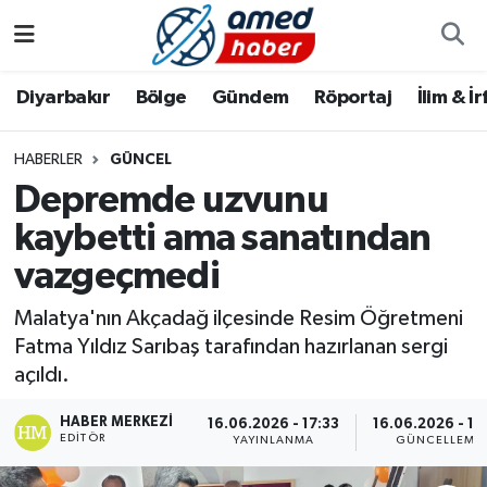
Diyarbakır
Diyarbakır
Diyarbakır Nöbetçi Eczaneler
Diyarbakır
Bölge
Gündem
Röportaj
İlim & İ
Bölge
Aile
Diyarbakır Hava Durumu
HABERLER
GÜNCEL
Depremde uzvunu
Röportaj
Asayiş
Diyarbakır Namaz Vakitleri
kaybetti ama sanatından
Foto Galeri
Bilim & Teknoloji
Diyarbakır Trafik Yoğunluk Haritası
vazgeçmedi
Yazarlar
Bölge
Süper Lig Puan Durumu ve Fikstür
Malatya'nın Akçadağ ilçesinde Resim Öğretmeni
Fatma Yıldız Sarıbaş tarafından hazırlanan sergi
Dünya
Tüm Manşetler
açıldı.
Eğitim
Son Dakika Haberleri
HABER MERKEZI
16.06.2026 - 17:33
16.06.2026 - 18
EDITÖR
YAYINLANMA
GÜNCELLEME
Ekonomi
Haber Arşivi