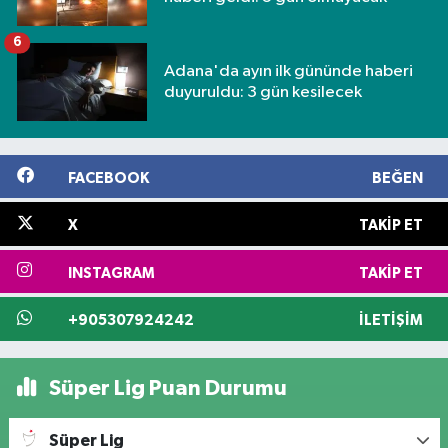
6
Adana'da ayın ilk gününde haberi
duyuruldu: 3 gün kesilecek
FACEBOOK
BEĞEN
X
TAKIP ET
INSTAGRAM
TAKIP ET
+905307924242
İLETIŞIM
Süper Lig Puan Durumu
Süper Lig