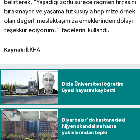
belirterek, "Yaşadığı zorlu sürece rağmen fırçasını
bırakmayan ve yaşama tutkusuyla hepimize örnek
olan değerli meslektaşımıza emeklerinden dolayı
teşekkür ediyorum." ifadelerini kullandı.
Kaynak:
İLKHA
Dicle Üniversitesi öğretim
üyesi hayatını kaybetti
Diyarbakır'da hastanedeki
hijyen skandalına hasta
yakınlarından tepki