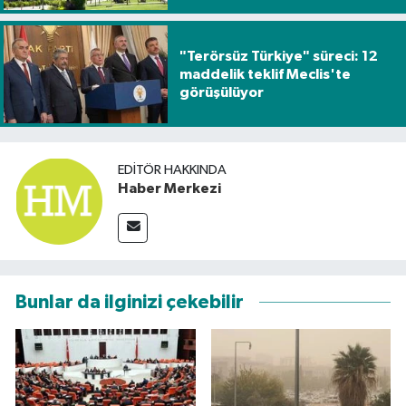
"Terörsüz Türkiye" süreci: 12
maddelik teklif Meclis'te
görüşülüyor
EDITÖR HAKKINDA
Haber Merkezi
Bunlar da ilginizi çekebilir