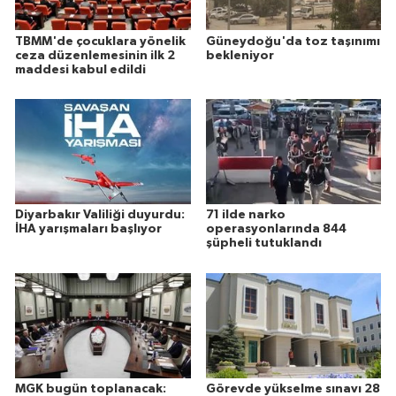
TBMM'de çocuklara yönelik
Güneydoğu'da toz taşınımı
ceza düzenlemesinin ilk 2
bekleniyor
maddesi kabul edildi
Diyarbakır Valiliği duyurdu:
71 ilde narko
İHA yarışmaları başlıyor
operasyonlarında 844
şüpheli tutuklandı
MGK bugün toplanacak:
Görevde yükselme sınavı 28