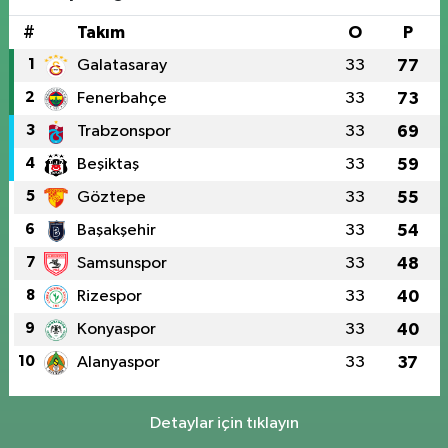
#
Takım
O
P
1
Galatasaray
33
77
2
Fenerbahçe
33
73
3
Trabzonspor
33
69
4
Beşiktaş
33
59
5
Göztepe
33
55
6
Başakşehir
33
54
7
Samsunspor
33
48
8
Rizespor
33
40
9
Konyaspor
33
40
10
Alanyaspor
33
37
Detaylar için tıklayın