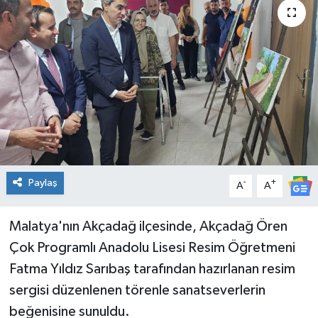
Genel
Güncel
Gündem
İlim & İrfan
Kültür & Sanat
Paylaş
-
+
A
A
KURDÎ
Malatya'nın Akçadağ ilçesinde, Akçadağ Ören
Sağlık
Çok Programlı Anadolu Lisesi Resim Öğretmeni
Fatma Yıldız Sarıbaş tarafından hazırlanan resim
Sağlık & Yaşam
sergisi düzenlenen törenle sanatseverlerin
beğenisine sunuldu.
Siyaset