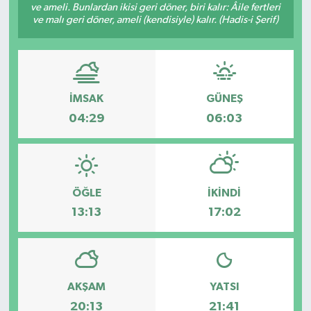
ve ameli. Bunlardan ikisi geri döner, biri kalır: Âile fertleri
ve malı geri döner, ameli (kendisiyle) kalır. (Hadis-i Şerif)
Genel
Güncel
Gündem
İMSAK
GÜNEŞ
04:29
06:03
İlim & İrfan
Kültür & Sanat
ÖĞLE
İKINDI
KURDÎ
13:13
17:02
Sağlık
Sağlık & Yaşam
AKŞAM
YATSI
20:13
21:41
Siyaset