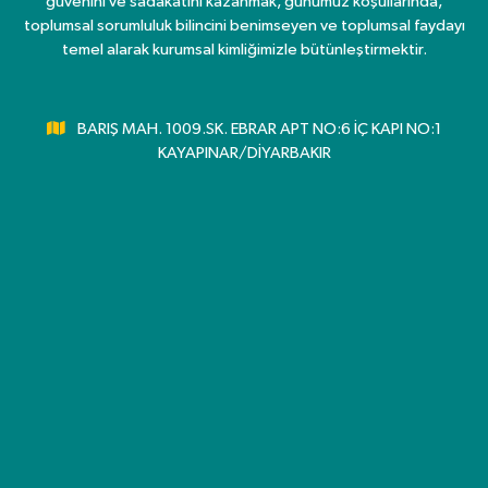
güvenini ve sadakatini kazanmak, günümüz koşullarında,
toplumsal sorumluluk bilincini benimseyen ve toplumsal faydayı
temel alarak kurumsal kimliğimizle bütünleştirmektir.
BARIŞ MAH. 1009.SK. EBRAR APT NO:6 İÇ KAPI NO:1
KAYAPINAR/DİYARBAKIR