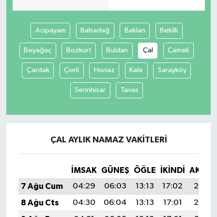
Spor
Acıpayam
Babadağ
Baklan
Bekilli
Yaşam
Beyağaç
Bozkurt
Buldan
Çal
Çameli
Çardak
Çivril
Honaz
Kale
Sarayköy
Serinhisar
Tavas
ÇAL AYLIK NAMAZ VAKITLERI
İMSAK
GÜNEŞ
ÖĞLE
İKINDI
AKŞA
7 Ağu Cum
04:29
06:03
13:13
17:02
20:13
8 Ağu Cts
04:30
06:04
13:13
17:01
20:12