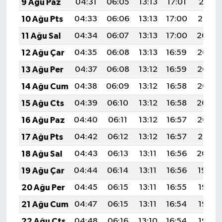
9 Ağu Paz
04:31
06:05
13:13
17:01
20:11
10 Ağu Pts
04:33
06:06
13:13
17:00
20:10
11 Ağu Sal
04:34
06:07
13:13
17:00
20:09
12 Ağu Çar
04:35
06:08
13:13
16:59
20:08
13 Ağu Per
04:37
06:08
13:12
16:59
20:06
14 Ağu Cum
04:38
06:09
13:12
16:58
20:05
15 Ağu Cts
04:39
06:10
13:12
16:58
20:04
16 Ağu Paz
04:40
06:11
13:12
16:57
20:03
17 Ağu Pts
04:42
06:12
13:12
16:57
20:01
18 Ağu Sal
04:43
06:13
13:11
16:56
20:00
19 Ağu Çar
04:44
06:14
13:11
16:56
19:59
20 Ağu Per
04:45
06:15
13:11
16:55
19:57
21 Ağu Cum
04:47
06:15
13:11
16:54
19:56
22 Ağu Cts
04:48
06:16
13:10
16:54
19:55