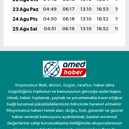
23 Ağu Paz
04:49
06:17
13:10
16:53
19:53
24 Ağu Pts
04:50
06:18
13:10
16:52
19:52
25 Ağu Sal
04:51
06:19
13:10
16:52
19:50
Vizyonumuz ilkeli, dürüst, özgün, tarafsız, haber alma
özgürlüğünü toplumun ve kamuoyunun gerçeğe açılan kapısı
olmak, haber toplamak, yaymak ve yorumlamakla basın etiğine
bağlı kurumsal yükümlülüklerimizin bilincinde hareket etmektir.
Misyonumuz haberi temel alan, doğru, hızlı, güvenilir ve güncel
haber vererek kamuoyunu aydınlatmak, basının evrensel
değerlerine sahip kurumsallaşmış kimliğimizle okuyucularımızın