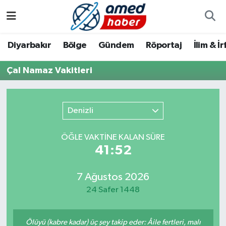
Diyarbakır
Diyarbakır
Diyarbakır Nöbetçi Eczaneler
Diyarbakır
Bölge
Gündem
Röportaj
İlim & İ
Bölge
Aile
Diyarbakır Hava Durumu
Çal Namaz Vakitleri
Röportaj
Asayiş
Diyarbakır Namaz Vakitleri
Denizli
Foto Galeri
Bilim & Teknoloji
Diyarbakır Trafik Yoğunluk Haritası
ÖĞLE VAKTİNE KALAN SÜRE
Yazarlar
Bölge
Süper Lig Puan Durumu ve Fikstür
41:52
Dünya
Tüm Manşetler
7 Ağustos 2026
24 Safer 1448
Eğitim
Son Dakika Haberleri
Ekonomi
Haber Arşivi
Ölüyü (kabre kadar) üç şey takip eder: Âile fertleri, malı