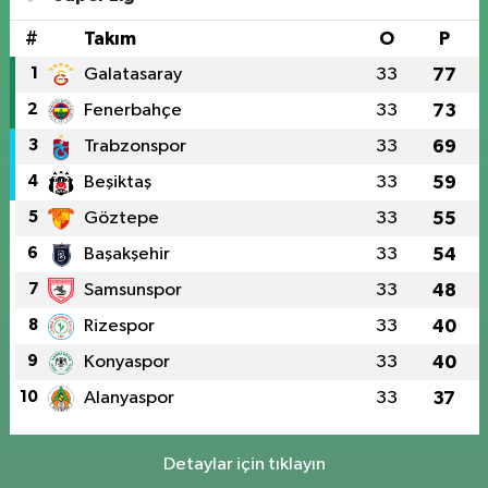
#
Takım
O
P
1
Galatasaray
33
77
2
Fenerbahçe
33
73
3
Trabzonspor
33
69
4
Beşiktaş
33
59
5
Göztepe
33
55
6
Başakşehir
33
54
7
Samsunspor
33
48
8
Rizespor
33
40
9
Konyaspor
33
40
10
Alanyaspor
33
37
Detaylar için tıklayın