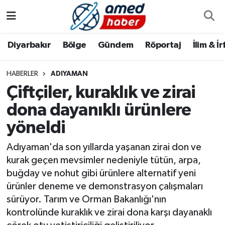
Diyarbakır
Diyarbakır
Diyarbakır Nöbetçi Eczaneler
Diyarbakır
Bölge
Gündem
Röportaj
İlim & İ
Bölge
Aile
Diyarbakır Hava Durumu
HABERLER
ADIYAMAN
Çiftçiler, kuraklık ve zirai
Röportaj
Asayiş
Diyarbakır Namaz Vakitleri
dona dayanıklı ürünlere
Foto Galeri
Bilim & Teknoloji
Diyarbakır Trafik Yoğunluk Haritası
yöneldi
Yazarlar
Bölge
Süper Lig Puan Durumu ve Fikstür
Adıyaman'da son yıllarda yaşanan zirai don ve
kurak geçen mevsimler nedeniyle tütün, arpa,
Dünya
Tüm Manşetler
buğday ve nohut gibi ürünlere alternatif yeni
ürünler deneme ve demonstrasyon çalışmaları
Eğitim
Son Dakika Haberleri
sürüyor. Tarım ve Orman Bakanlığı'nın
kontrolünde kuraklık ve zirai dona karşı dayanaklı
Ekonomi
Haber Arşivi