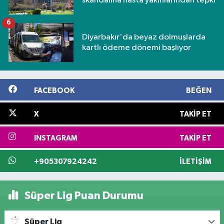
skandalına hasta yakınlarından tepki
6
Diyarbakır'da beyaz dolmuşlarda
kartlı ödeme dönemi başlıyor
FACEBOOK
BEĞEN
X
TAKIP ET
INSTAGRAM
TAKIP ET
+905307924242
İLETIŞIM
Süper Lig Puan Durumu
Süper Lig