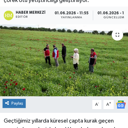
çörek otu yetiştiriciliği geliştiriliyor.
Genel
HABER MERKEZI
01.06.2026 - 11:55
01.06.2026 - 12
EDITÖR
YAYINLANMA
GÜNCELLEME
Güncel
Gündem
İlim & İrfan
Kültür & Sanat
KURDÎ
Sağlık
Paylaş
-
+
A
A
Sağlık & Yaşam
Geçtiğimiz yıllarda küresel çapta kurak geçen
Siyaset