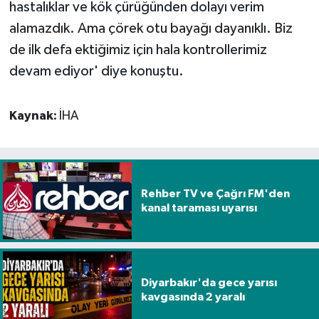
hastalıklar ve kök çürüğünden dolayı verim
alamazdık. Ama çörek otu bayağı dayanıklı. Biz
de ilk defa ektiğimiz için hala kontrollerimiz
devam ediyor' diye konuştu.
Kaynak:
İHA
Rehber TV ve Çağrı FM'den
kanal taraması uyarısı
Diyarbakır'da gece yarısı
kavgasında 2 yaralı