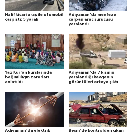
Hafif ticari araç ile otomobil
Adıyaman'da menfeze
çarpıştı: 5 yaralı
çarpan araç sürücüsü
yaralandı
Yaz Kur'an kurslarında
Adıyaman'da 7 kişinin
bağımlılığın zararları
yaralandığı kavganın
anlatıldı
görüntüleri ortaya çıktı
Adıyaman'da elektrik
Besni'de kontrolden çıkan