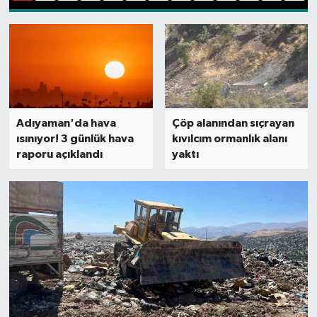
1
2
3
4
5
6
7
8
9
10
11
12
13
Genel
Güncel
Gündem
Adıyaman'da hava
Çöp alanından sıçrayan
İlim & İrfan
ısınıyor! 3 günlük hava
kıvılcım ormanlık alanı
raporu açıklandı
yaktı
Kültür & Sanat
KURDÎ
Sağlık
Sağlık & Yaşam
Siyaset