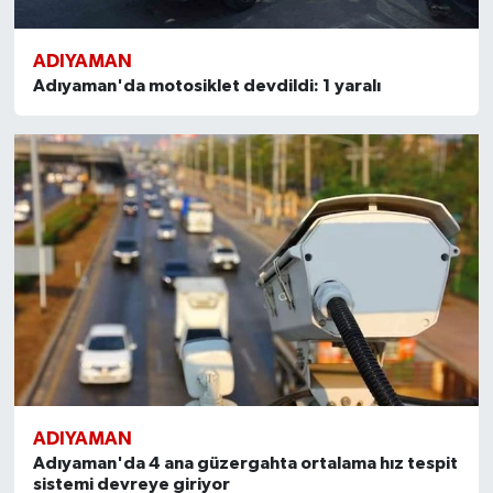
ADIYAMAN
Adıyaman'da motosiklet devdildi: 1 yaralı
ADIYAMAN
Adıyaman'da 4 ana güzergahta ortalama hız tespit
sistemi devreye giriyor