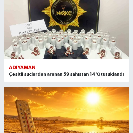
ADIYAMAN
Çeşitli suçlardan aranan 59 şahıstan 14'ü tutuklandı