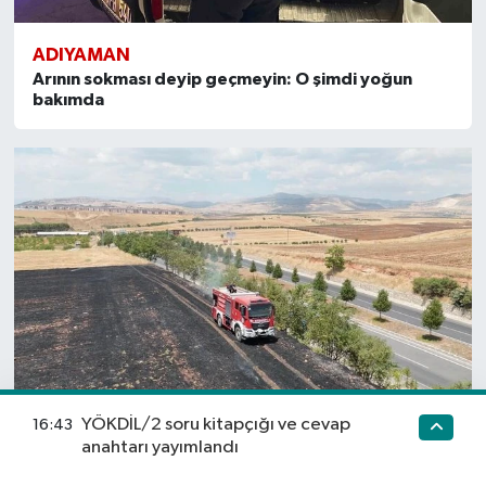
ADIYAMAN
Arının sokması deyip geçmeyin: O şimdi yoğun
bakımda
YÖKDİL/2 soru kitapçığı ve cevap
16:43
anahtarı yayımlandı
ADIYAMAN
Anız yangını ağaçlık alana sıçramadan söndürüldü