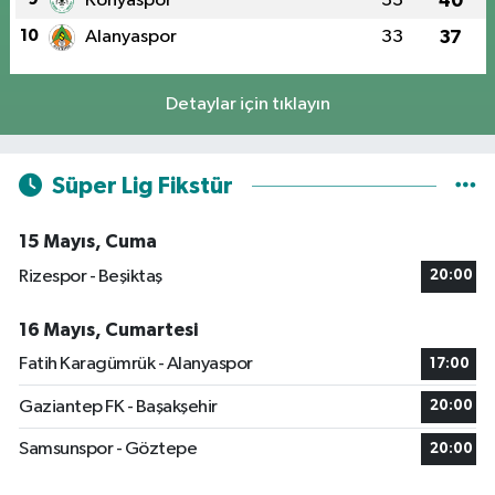
Konyaspor
33
40
10
Alanyaspor
33
37
Detaylar için tıklayın
Süper Lig Fikstür
15 Mayıs, Cuma
Rizespor - Beşiktaş
20:00
16 Mayıs, Cumartesi
Fatih Karagümrük - Alanyaspor
17:00
Gaziantep FK - Başakşehir
20:00
Samsunspor - Göztepe
20:00