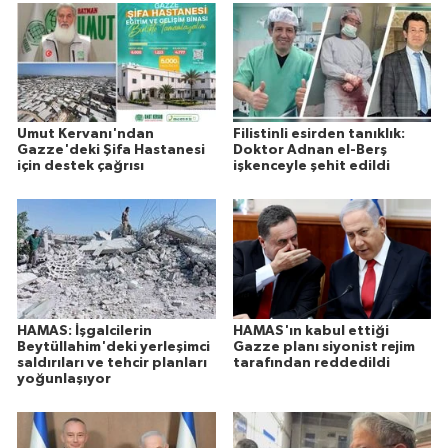
Umut Kervanı'ndan
Filistinli esirden tanıklık:
Gazze'deki Şifa Hastanesi
Doktor Adnan el-Berş
için destek çağrısı
işkenceyle şehit edildi
HAMAS: İşgalcilerin
HAMAS'ın kabul ettiği
Beytüllahim'deki yerleşimci
Gazze planı siyonist rejim
saldırıları ve tehcir planları
tarafından reddedildi
yoğunlaşıyor