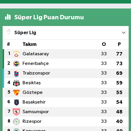
Süper Lig Puan Durumu
Süper Lig
#
Takım
O
P
1
Galatasaray
33
77
2
Fenerbahçe
33
73
3
Trabzonspor
33
69
4
Beşiktaş
33
59
5
Göztepe
33
55
6
Başakşehir
33
54
7
Samsunspor
33
48
8
Rizespor
33
40
9