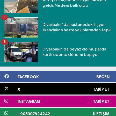
Antep ve ilçelerine 2 günlük uyarı
geldi: Nedeni belli oldu
5
Diyarbakır'da hastanedeki hijyen
skandalına hasta yakınlarından tepki
6
Diyarbakır'da beyaz dolmuşlarda
kartlı ödeme dönemi başlıyor
FACEBOOK
BEĞEN
X
TAKIP ET
INSTAGRAM
TAKIP ET
+905307924242
İLETIŞIM