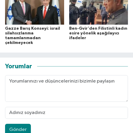
Gazze Barış Konseyi: israil
Ben-Gvir'den Filistinli kadın
silahsızlanma
esire yönelik aşağılayıcı
tamamlanmadan
ifadeler
çekilmeyecek
Yorumlar
Gönder