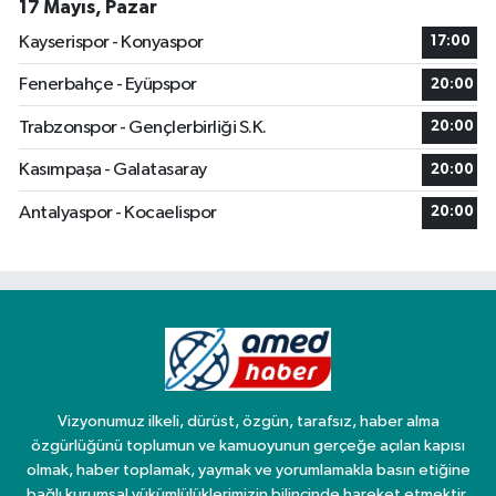
17 Mayıs, Pazar
Kayserispor - Konyaspor
17:00
Fenerbahçe - Eyüpspor
20:00
Trabzonspor - Gençlerbirliği S.K.
20:00
Kasımpaşa - Galatasaray
20:00
Antalyaspor - Kocaelispor
20:00
Vizyonumuz ilkeli, dürüst, özgün, tarafsız, haber alma
özgürlüğünü toplumun ve kamuoyunun gerçeğe açılan kapısı
olmak, haber toplamak, yaymak ve yorumlamakla basın etiğine
bağlı kurumsal yükümlülüklerimizin bilincinde hareket etmektir.