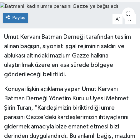
Genel
Paylaş
-
+
A
A
Güncel
Umut Kervanı Batman Derneği tarafından teslim
Gündem
alınan bağışın, siyonist işgal rejiminin saldırı ve
ablukası altındaki mazlum Gazze halkına
İlim & İrfan
ulaştırılmak üzere en kısa sürede bölgeye
gönderileceği belirtildi.
Kültür & Sanat
Konuya ilişkin açıklama yapan Umut Kervanı
KURDÎ
Batman Derneği Yönetim Kurulu Üyesi Mehmet
Sağlık
Şirin Turan, "Kardeşimizin biriktirdiği umre
parasını Gazze’deki kardeşlerimizin ihtiyaçlarını
Sağlık & Yaşam
gidermek amacıyla bize emanet etmesi bizi
derinden duygulandırdı. Bu anlamlı bağış, mazlum
Siyaset