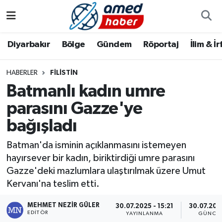
Diyarbakır
Diyarbakır
Diyarbakır Nöbetçi Eczaneler
Diyarbakır
Bölge
Gündem
Röportaj
İlim & İ
Bölge
Aile
Diyarbakır Hava Durumu
HABERLER
FILISTIN
Batmanlı kadın umre
Röportaj
Asayiş
Diyarbakır Namaz Vakitleri
parasını Gazze'ye
Foto Galeri
Bilim & Teknoloji
Diyarbakır Trafik Yoğunluk Haritası
bağışladı
Yazarlar
Bölge
Süper Lig Puan Durumu ve Fikstür
Batman'da isminin açıklanmasını istemeyen
hayırsever bir kadın, biriktirdiği umre parasını
Dünya
Tüm Manşetler
Gazze'deki mazlumlara ulaştırılmak üzere Umut
Kervanı'na teslim etti.
Eğitim
Son Dakika Haberleri
MEHMET NEZIR GÜLER
30.07.2025 - 15:21
30.07.2025
EDITÖR
Ekonomi
Haber Arşivi
YAYINLANMA
GÜNCE