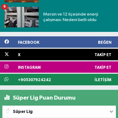
6
Mersin ve 12 ilçesinde enerji
çalışması: Nedeni belli oldu
FACEBOOK
BEĞEN
X
TAKIP ET
INSTAGRAM
TAKIP ET
+905307924242
İLETIŞIM
Süper Lig Puan Durumu
Süper Lig