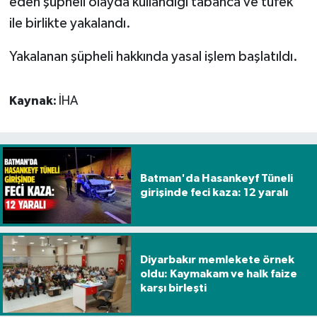
eden şüpheli olayda kullandığı tabanca ve tüfek
ile birlikte yakalandı.
Spor
Yakalanan şüpheli hakkında yasal işlem başlatıldı.
Yaşam
Kaynak:
İHA
Batman'da Hasankeyf Tüneli
girişinde feci kaza: 12 yaralı
Diyarbakır memlekete örnek
oldu: Kaymakam ve halk faize
karşı birleşti