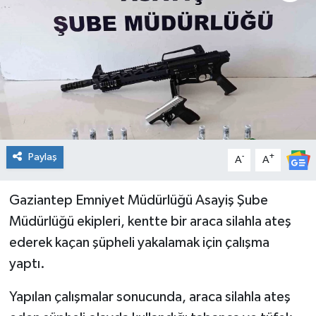
Genel
Güncel
Gündem
İlim & İrfan
Paylaş
-
+
A
A
Kültür & Sanat
Gaziantep Emniyet Müdürlüğü Asayiş Şube
KURDÎ
Müdürlüğü ekipleri, kentte bir araca silahla ateş
Sağlık
ederek kaçan şüpheli yakalamak için çalışma
yaptı.
Sağlık & Yaşam
Yapılan çalışmalar sonucunda, araca silahla ateş
Siyaset