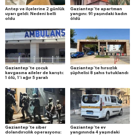
Antep ve ilçelerine 2 günlük
Gaziantep'te apartman
uyarı geldi: Nedeni belli
yangını: 91 yaşındaki kadın
oldu
öldü
Gaziantep'te çocuk
Gaziantep'te hırsızlık
kavgasına aileler de karıştı:
şüphelisi 8 şahıs tutuklandı
1 ölü, 1'i ağır 5 yaralı
Gaziantep'te siber
Gaziantep'te ev
dolandırıcılık operasyonu:
yangınında 4 yaşındaki