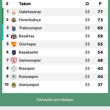
#
Takım
O
P
1
Galatasaray
33
77
2
Fenerbahçe
33
73
3
Trabzonspor
33
69
4
Beşiktaş
33
59
5
Göztepe
33
55
6
Başakşehir
33
54
7
Samsunspor
33
48
8
Rizespor
33
40
9
Konyaspor
33
40
10
Alanyaspor
33
37
Detaylar için tıklayın