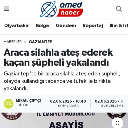
Diyarbakır
Diyarbakır
Diyarbakır Nöbetçi Eczaneler
Diyarbakır
Bölge
Gündem
Röportaj
İlim & İ
Bölge
Aile
Diyarbakır Hava Durumu
HABERLER
GAZIANTEP
Araca silahla ateş ederek
Röportaj
Asayiş
Diyarbakır Namaz Vakitleri
kaçan şüpheli yakalandı
Foto Galeri
Bilim & Teknoloji
Diyarbakır Trafik Yoğunluk Haritası
Gaziantep'te bir araca silahla ateş eden şüpheli,
Yazarlar
Bölge
Süper Lig Puan Durumu ve Fikstür
olayda kullandığı tabanca ve tüfek ile birlikte
yakalandı.
Dünya
Tüm Manşetler
MIKAIL ÇIFTÇI
02.06.2026 - 10:40
02.06.2026 - 11:0
EDITÖR
YAYINLANMA
GÜNCELLEME
Eğitim
Son Dakika Haberleri
Ekonomi
Haber Arşivi