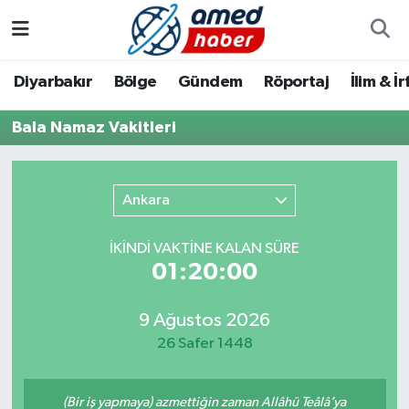
Diyarbakır
Diyarbakır
Diyarbakır Nöbetçi Eczaneler
Diyarbakır
Bölge
Gündem
Röportaj
İlim & İ
Bölge
Aile
Diyarbakır Hava Durumu
Bala Namaz Vakitleri
Röportaj
Asayiş
Diyarbakır Namaz Vakitleri
Ankara
Foto Galeri
Bilim & Teknoloji
Diyarbakır Trafik Yoğunluk Haritası
İKINDI VAKTİNE KALAN SÜRE
Yazarlar
Bölge
Süper Lig Puan Durumu ve Fikstür
01:20:00
Dünya
Tüm Manşetler
9 Ağustos 2026
26 Safer 1448
Eğitim
Son Dakika Haberleri
Ekonomi
Haber Arşivi
(Bir iş yapmaya) azmettiğin zaman Allâhü Teâlâ’ya