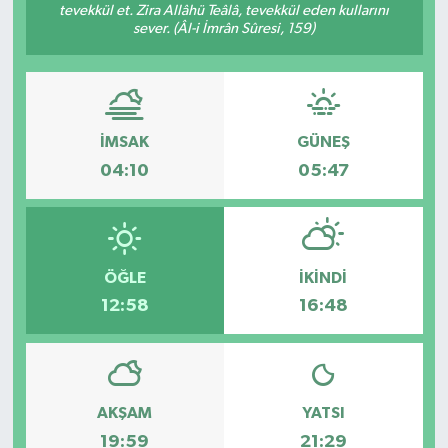
tevekkül et. Zira Allâhü Teâlâ, tevekkül eden kullarını
sever. (Âl-i İmrân Sûresi, 159)
Genel
Güncel
Gündem
İMSAK
GÜNEŞ
04:10
05:47
İlim & İrfan
Kültür & Sanat
ÖĞLE
İKINDI
KURDÎ
12:58
16:48
Sağlık
Sağlık & Yaşam
AKŞAM
YATSI
19:59
21:29
Siyaset