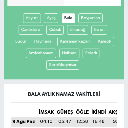
Spor
Akyurt
Ayaş
Bala
Beypazarı
Yaşam
Çamlıdere
Çubuk
Elmadağ
Evren
Güdül
Haymana
Kahramankazan
Kalecik
Kızılcahamam
Nallıhan
Polatlı
Şereflikoçhisar
BALA AYLIK NAMAZ VAKITLERI
İMSAK
GÜNEŞ
ÖĞLE
İKINDI
AKŞAM
9 Ağu Paz
04:10
05:47
12:58
16:48
19:59