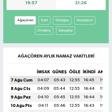
19:57
21:26
Spor
Ağaçören
Eskil
Gülağaç
Güzelyurt
Yaşam
Ortaköy
Sarıyahşi
AĞAÇÖREN AYLIK NAMAZ VAKITLERI
İMSAK
GÜNEŞ
ÖĞLE
İKINDI
AKŞA
7 Ağu Cum
04:07
05:43
12:55
16:45
19:57
8 Ağu Cts
04:09
05:44
12:55
16:44
19:56
9 Ağu Paz
04:10
05:45
12:55
16:44
19:55
10 Ağu Pts
04:11
05:46
12:55
16:43
19:53