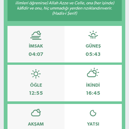
ilimleri öğrenirse) Allah Azze ve Celle, ona (her işinde)
kâfîdir ve onu, hiç ummadığı yerden rızıklandırıverir.
Genel
(Hadis-i Şerif)
Güncel
Gündem
İMSAK
GÜNEŞ
04:07
05:43
İlim & İrfan
Kültür & Sanat
KURDÎ
ÖĞLE
İKINDI
12:55
16:45
Sağlık
Sağlık & Yaşam
AKŞAM
YATSI
Siyaset