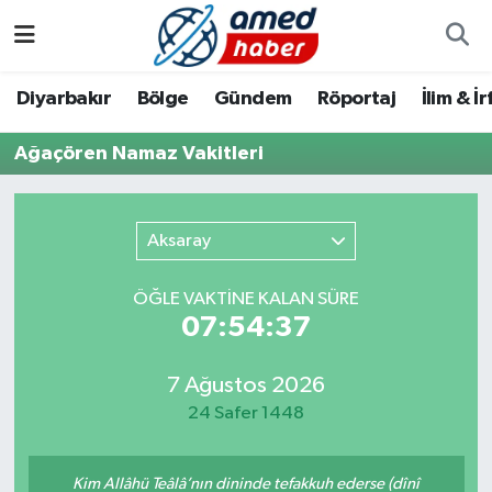
Diyarbakır
Diyarbakır
Diyarbakır Nöbetçi Eczaneler
Diyarbakır
Bölge
Gündem
Röportaj
İlim & İ
Bölge
Aile
Diyarbakır Hava Durumu
Ağaçören Namaz Vakitleri
Röportaj
Asayiş
Diyarbakır Namaz Vakitleri
Aksaray
Foto Galeri
Bilim & Teknoloji
Diyarbakır Trafik Yoğunluk Haritası
ÖĞLE VAKTİNE KALAN SÜRE
Yazarlar
Bölge
Süper Lig Puan Durumu ve Fikstür
07:54:36
Dünya
Tüm Manşetler
7 Ağustos 2026
24 Safer 1448
Eğitim
Son Dakika Haberleri
Ekonomi
Haber Arşivi
Kim Allâhü Teâlâ’nın dininde tefakkuh ederse (dînî