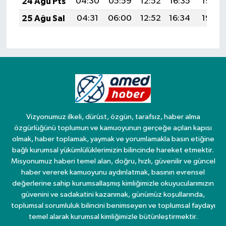
24 Ağu Pts
04:30
05:59
12:52
16:35
19:35
25 Ağu Sal
04:31
06:00
12:52
16:34
19:33
Vizyonumuz ilkeli, dürüst, özgün, tarafsız, haber alma
özgürlüğünü toplumun ve kamuoyunun gerçeğe açılan kapısı
olmak, haber toplamak, yaymak ve yorumlamakla basın etiğine
bağlı kurumsal yükümlülüklerimizin bilincinde hareket etmektir.
Misyonumuz haberi temel alan, doğru, hızlı, güvenilir ve güncel
haber vererek kamuoyunu aydınlatmak, basının evrensel
değerlerine sahip kurumsallaşmış kimliğimizle okuyucularımızın
güvenini ve sadakatini kazanmak, günümüz koşullarında,
toplumsal sorumluluk bilincini benimseyen ve toplumsal faydayı
temel alarak kurumsal kimliğimizle bütünleştirmektir.