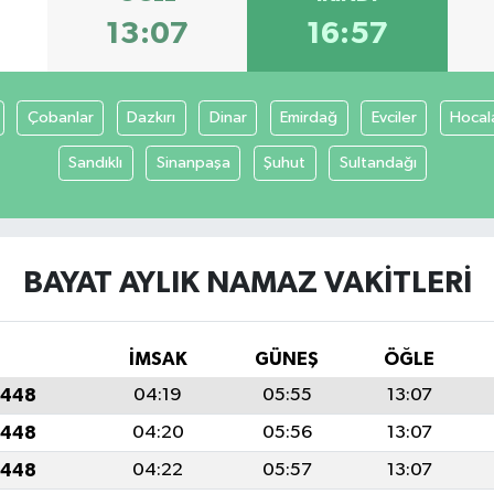
13:07
16:57
Çobanlar
Dazkırı
Dinar
Emirdağ
Evciler
Hocal
Sandıklı
Sinanpaşa
Şuhut
Sultandağı
BAYAT AYLIK NAMAZ VAKITLERI
İMSAK
GÜNEŞ
ÖĞLE
1448
04:19
05:55
13:07
1448
04:20
05:56
13:07
1448
04:22
05:57
13:07