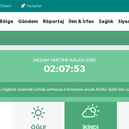
Galeri
Yazarlar
Bölge
Gündem
Röportaj
İlim & İrfan
Sağlık
Siya
AKŞAM VAKTİNE KALAN SÜRE
02:07:53
ı (rağbeti azalarak) zühdü artmazsa o kimsenin ancak Allâhü Teâlâ’dan uzak
ÖĞLE
İKINDI