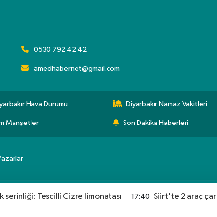
0530 792 42 42
amedhabernet@gmail.com
yarbakır Hava Durumu
Diyarbakır Namaz Vakitleri
m Manşetler
Son Dakika Haberleri
Yazarlar
ık serinliği: Tescilli Cizre limonatası
Siirt'te 2 araç çar
17:40