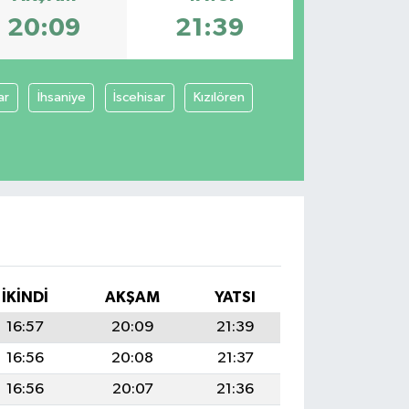
20:09
21:39
ar
İhsaniye
İscehisar
Kızılören
İKINDI
AKŞAM
YATSI
16:57
20:09
21:39
16:56
20:08
21:37
16:56
20:07
21:36