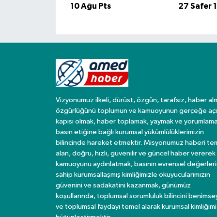
10 Ağu Pts
27 Safer 
Spor
Yaşam
Vizyonumuz ilkeli, dürüst, özgün, tarafsız, haber al
özgürlüğünü toplumun ve kamuoyunun gerçeğe açı
kapısı olmak, haber toplamak, yaymak ve yorumlama
basın etiğine bağlı kurumsal yükümlülüklerimizin
bilincinde hareket etmektir. Misyonumuz haberi te
alan, doğru, hızlı, güvenilir ve güncel haber vererek
kamuoyunu aydınlatmak, basının evrensel değerler
sahip kurumsallaşmış kimliğimizle okuyucularımızın
güvenini ve sadakatini kazanmak, günümüz
koşullarında, toplumsal sorumluluk bilincini benims
ve toplumsal faydayı temel alarak kurumsal kimliğimi