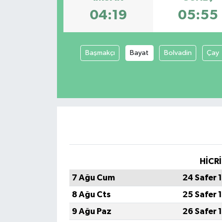
04:19
05:55
Genel
Güncel
Başmakçı
Bayat
Bolvadin
Çay
Gündem
İlim & İrfan
Kültür & Sanat
KURDÎ
HİCRİ
Sağlık
7 Ağu Cum
24 Safer 
8 Ağu Cts
25 Safer 
Sağlık & Yaşam
9 Ağu Paz
26 Safer 
Siyaset