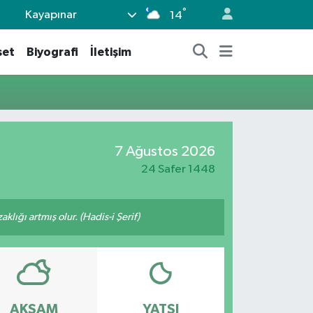
°
Kayapınar
14
set
Biyografi
İletişim
7 Ağustos 2026
24 Safer 1448
lığı artmış olur. (Hadis-i Şerif)
AKŞAM
YATSI