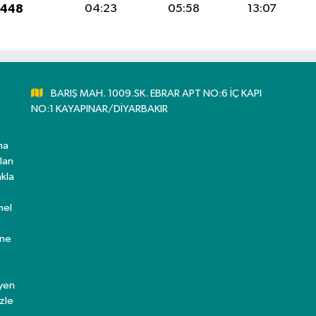
1448
04:23
05:58
13:07
BARIŞ MAH. 1009.SK. EBRAR APT NO:6 İÇ KAPI
NO:1 KAYAPINAR/DİYARBAKIR
ma
lan
kla
mel
ine
eyen
zle