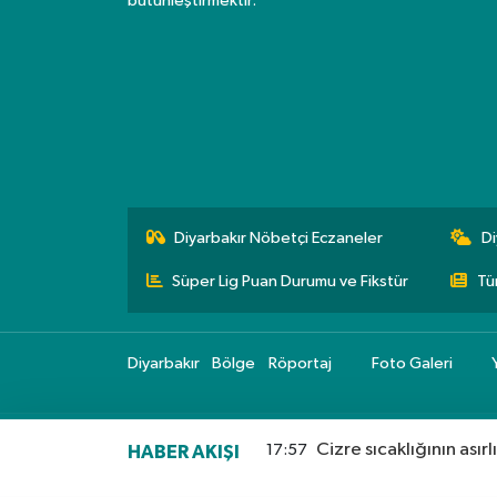
bütünleştirmektir.
Diyarbakır Nöbetçi Eczaneler
Di
Süper Lig Puan Durumu ve Fikstür
Tü
Diyarbakır
Bölge
Röportaj
Foto Galeri
Cizre sıcaklığının asırl
17:57
HABER AKIŞI