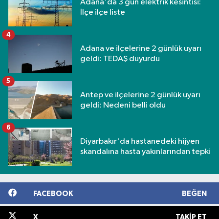
Adana'da 3 gün elektrik kesintisi:
İlçe ilçe liste
4
Adana ve ilçelerine 2 günlük uyarı
geldi: TEDAŞ duyurdu
5
Antep ve ilçelerine 2 günlük uyarı
geldi: Nedeni belli oldu
6
Diyarbakır'da hastanedeki hijyen
skandalına hasta yakınlarından tepki
FACEBOOK
BEĞEN
X
TAKIP ET