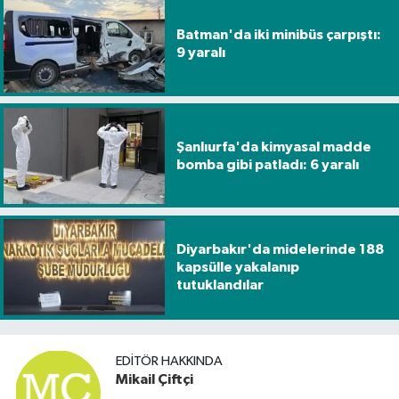
Batman'da iki minibüs çarpıştı:
9 yaralı
Şanlıurfa'da kimyasal madde
bomba gibi patladı: 6 yaralı
Diyarbakır'da midelerinde 188
kapsülle yakalanıp
tutuklandılar
EDITÖR HAKKINDA
Mikail Çiftçi