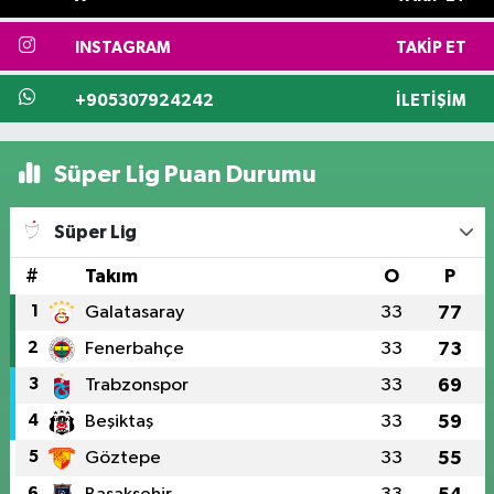
INSTAGRAM
TAKIP ET
+905307924242
İLETIŞIM
Süper Lig Puan Durumu
Süper Lig
#
Takım
O
P
1
Galatasaray
33
77
2
Fenerbahçe
33
73
3
Trabzonspor
33
69
4
Beşiktaş
33
59
5
Göztepe
33
55
6