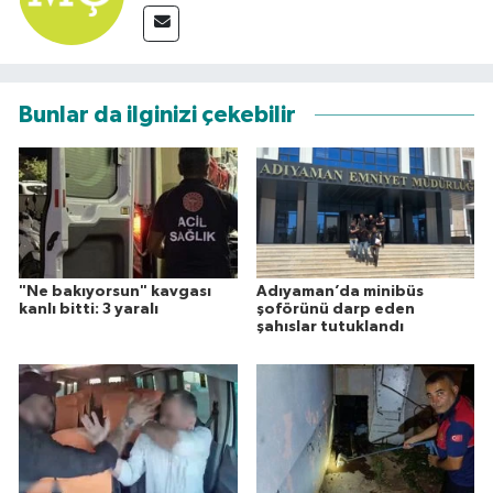
Bunlar da ilginizi çekebilir
"Ne bakıyorsun" kavgası
Adıyaman’da minibüs
kanlı bitti: 3 yaralı
şoförünü darp eden
şahıslar tutuklandı