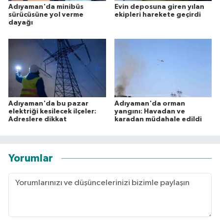
Adıyaman'da minibüs
Evin deposuna giren yılan
sürücüsüne yol verme
ekipleri harekete geçirdi
dayağı
Adıyaman'da bu pazar
Adıyaman'da orman
elektriği kesilecek ilçeler:
yangını: Havadan ve
Adreslere dikkat
karadan müdahale edildi
Yorumlar