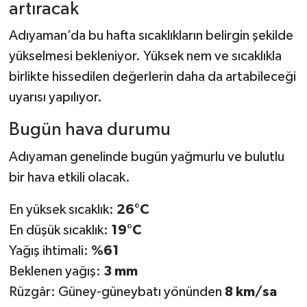
artıracak
Spor
Adıyaman’da bu hafta sıcaklıkların belirgin şekilde
yükselmesi bekleniyor. Yüksek nem ve sıcaklıkla
Yaşam
birlikte hissedilen değerlerin daha da artabileceği
uyarısı yapılıyor.
Bugün hava durumu
Adıyaman genelinde bugün yağmurlu ve bulutlu
bir hava etkili olacak.
En yüksek sıcaklık:
26°C
En düşük sıcaklık:
19°C
Yağış ihtimali:
%61
Beklenen yağış:
3 mm
Rüzgâr: Güney-güneybatı yönünden
8 km/sa