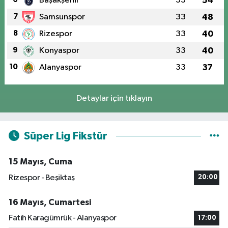
Başakşehir
33
54
7
Samsunspor
33
48
8
Rizespor
33
40
9
Konyaspor
33
40
10
Alanyaspor
33
37
Detaylar için tıklayın
Süper Lig Fikstür
15 Mayıs, Cuma
Rizespor - Beşiktaş
20:00
16 Mayıs, Cumartesi
Fatih Karagümrük - Alanyaspor
17:00