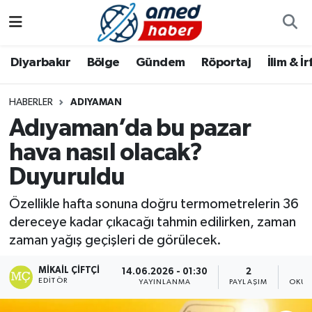
Diyarbakır
Diyarbakır
Diyarbakır Nöbetçi Eczaneler
Diyarbakır
Bölge
Gündem
Röportaj
İlim & İ
Bölge
Aile
Diyarbakır Hava Durumu
HABERLER
ADIYAMAN
Adıyaman’da bu pazar
Röportaj
Asayiş
Diyarbakır Namaz Vakitleri
hava nasıl olacak?
Foto Galeri
Bilim & Teknoloji
Diyarbakır Trafik Yoğunluk Haritası
Duyuruldu
Yazarlar
Bölge
Süper Lig Puan Durumu ve Fikstür
Özellikle hafta sonuna doğru termometrelerin 36
dereceye kadar çıkacağı tahmin edilirken, zaman
Dünya
Tüm Manşetler
zaman yağış geçişleri de görülecek.
Eğitim
Son Dakika Haberleri
MIKAIL ÇIFTÇI
14.06.2026 - 01:30
2
EDITÖR
YAYINLANMA
PAYLAŞIM
OKUN
Ekonomi
Haber Arşivi