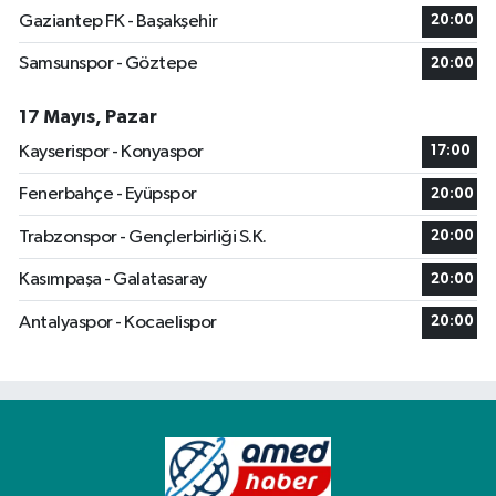
Gaziantep FK - Başakşehir
20:00
Samsunspor - Göztepe
20:00
17 Mayıs, Pazar
Kayserispor - Konyaspor
17:00
Fenerbahçe - Eyüpspor
20:00
Trabzonspor - Gençlerbirliği S.K.
20:00
Kasımpaşa - Galatasaray
20:00
Antalyaspor - Kocaelispor
20:00