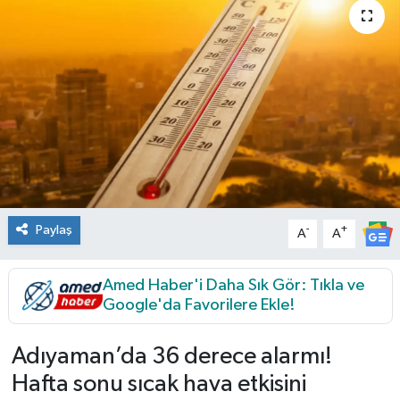
Genel
Güncel
Gündem
İlim & İrfan
Kültür & Sanat
Paylaş
-
+
A
A
KURDÎ
Amed Haber'i Daha Sık Gör: Tıkla ve
Google'da Favorilere Ekle!
Sağlık
Sağlık & Yaşam
Adıyaman’da 36 derece alarmı!
Hafta sonu sıcak hava etkisini
Siyaset