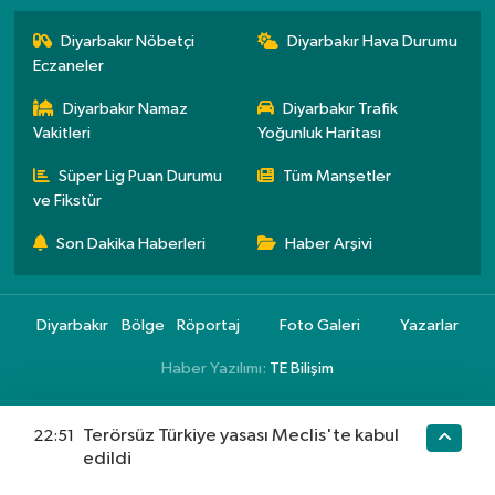
Diyarbakır Nöbetçi
Diyarbakır Hava Durumu
Eczaneler
Diyarbakır Namaz
Diyarbakır Trafik
Vakitleri
Yoğunluk Haritası
Süper Lig Puan Durumu
Tüm Manşetler
ve Fikstür
Son Dakika Haberleri
Haber Arşivi
Diyarbakır
Bölge
Röportaj
Foto Galeri
Yazarlar
Haber Yazılımı:
TE Bilişim
Terörsüz Türkiye yasası Meclis'te kabul
22:51
edildi