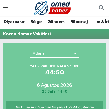
Diyarbakır
Diyarbakır
Diyarbakır Nöbetçi Eczaneler
Diyarbakır
Bölge
Gündem
Röportaj
İlim & İ
Bölge
Aile
Diyarbakır Hava Durumu
Kozan Namaz Vakitleri
Röportaj
Asayiş
Diyarbakır Namaz Vakitleri
Adana
Foto Galeri
Bilim & Teknoloji
Diyarbakır Trafik Yoğunluk Haritası
YATSI VAKTİNE KALAN SÜRE
Yazarlar
Bölge
Süper Lig Puan Durumu ve Fikstür
44:50
Dünya
Tüm Manşetler
6 Ağustos 2026
23 Safer 1448
Eğitim
Son Dakika Haberleri
Ekonomi
Haber Arşivi
Bir kimse sıkıntıda olan bir şahsa kolaylık gösterirse