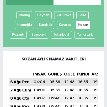
Spor
Aladağ
Ceyhan
Çukurova
Feke
Yaşam
İmamoğlu
Karaisalı
Karataş
Kozan
Pozantı
Saimbeyli
Tufanbeyli
Yumurtalık
KOZAN AYLIK NAMAZ VAKITLERI
İMSAK
GÜNEŞ
ÖĞLE
İKINDI
AKŞAM
6 Ağu Per
04:04
05:38
12:48
16:35
19:48
7 Ağu Cum
04:06
05:39
12:48
16:35
19:46
8 Ağu Cts
04:07
05:40
12:47
16:35
19:45
9 Ağu Paz
04:08
05:40
12:47
16:34
19:44