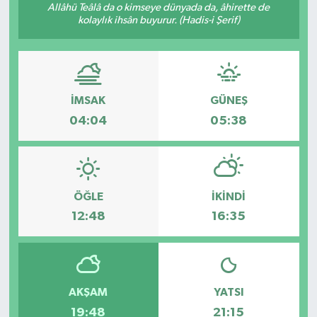
Allâhü Teâlâ da o kimseye dünyada da, âhirette de
kolaylık ihsân buyurur. (Hadis-i Şerif)
Genel
Güncel
Gündem
İMSAK
GÜNEŞ
04:04
05:38
İlim & İrfan
Kültür & Sanat
ÖĞLE
İKINDI
KURDÎ
12:48
16:35
Sağlık
Sağlık & Yaşam
AKŞAM
YATSI
19:48
21:15
Siyaset