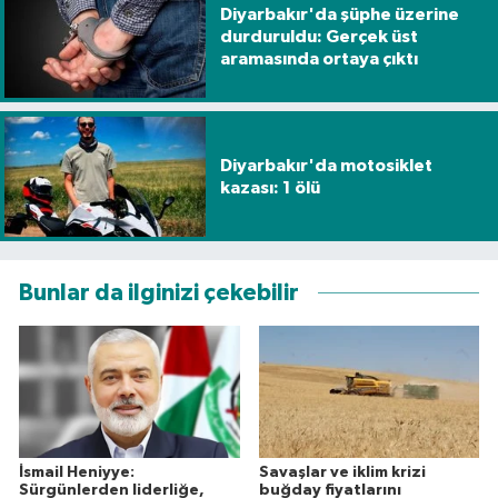
Diyarbakır'da şüphe üzerine
durduruldu: Gerçek üst
aramasında ortaya çıktı
Diyarbakır'da motosiklet
kazası: 1 ölü
Bunlar da ilginizi çekebilir
İsmail Heniyye:
Savaşlar ve iklim krizi
Sürgünlerden liderliğe,
buğday fiyatlarını