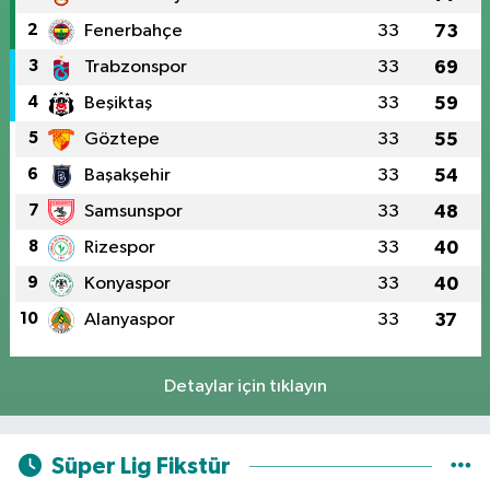
2
Fenerbahçe
33
73
3
Trabzonspor
33
69
4
Beşiktaş
33
59
5
Göztepe
33
55
6
Başakşehir
33
54
7
Samsunspor
33
48
8
Rizespor
33
40
9
Konyaspor
33
40
10
Alanyaspor
33
37
Detaylar için tıklayın
Süper Lig Fikstür