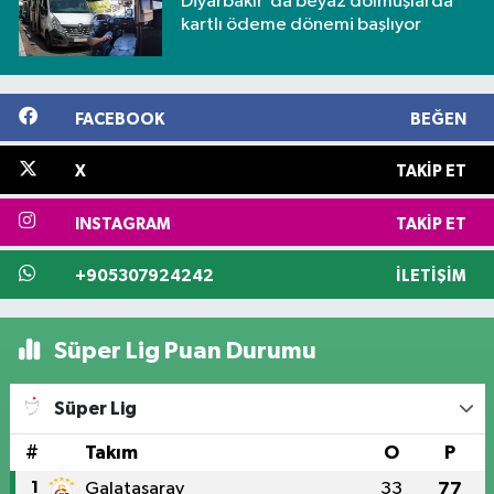
Diyarbakır'da beyaz dolmuşlarda
kartlı ödeme dönemi başlıyor
FACEBOOK
BEĞEN
X
TAKIP ET
INSTAGRAM
TAKIP ET
+905307924242
İLETIŞIM
Süper Lig Puan Durumu
Süper Lig
#
Takım
O
P
1
Galatasaray
33
77