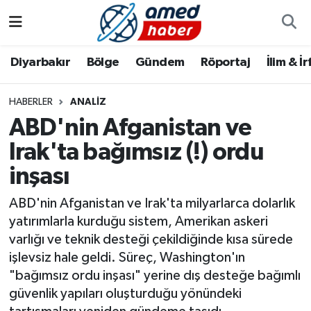
Diyarbakır
Diyarbakır
Diyarbakır Nöbetçi Eczaneler
Diyarbakır
Bölge
Gündem
Röportaj
İlim & İ
Bölge
Aile
Diyarbakır Hava Durumu
HABERLER
ANALIZ
ABD'nin Afganistan ve
Röportaj
Asayiş
Diyarbakır Namaz Vakitleri
Irak'ta bağımsız (!) ordu
Foto Galeri
Bilim & Teknoloji
Diyarbakır Trafik Yoğunluk Haritası
inşası
Yazarlar
Bölge
Süper Lig Puan Durumu ve Fikstür
ABD'nin Afganistan ve Irak'ta milyarlarca dolarlık
yatırımlarla kurduğu sistem, Amerikan askeri
Dünya
Tüm Manşetler
varlığı ve teknik desteği çekildiğinde kısa sürede
işlevsiz hale geldi. Süreç, Washington'ın
Eğitim
Son Dakika Haberleri
"bağımsız ordu inşası" yerine dış desteğe bağımlı
güvenlik yapıları oluşturduğu yönündeki
Ekonomi
Haber Arşivi