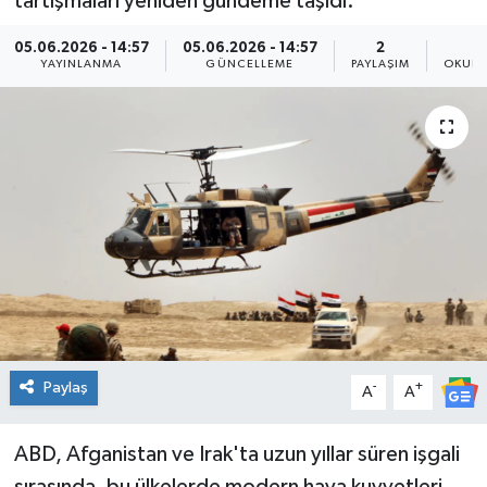
tartışmaları yeniden gündeme taşıdı.
Genel
05.06.2026 - 14:57
05.06.2026 - 14:57
2
YAYINLANMA
GÜNCELLEME
PAYLAŞIM
OKUNM
Güncel
Gündem
İlim & İrfan
Kültür & Sanat
KURDÎ
Sağlık
Paylaş
-
+
A
A
Sağlık & Yaşam
ABD, Afganistan ve Irak'ta uzun yıllar süren işgali
Siyaset
sırasında, bu ülkelerde modern hava kuvvetleri